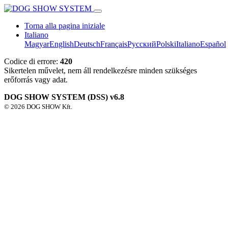
Torna alla pagina iniziale
Italiano
Magyar
English
Deutsch
Français
Pусский
Polski
Italiano
Español
Codice di errore:
420
Sikertelen művelet, nem áll rendelkezésre minden szükséges
erőforrás vagy adat.
DOG SHOW SYSTEM (DSS) v6.8
© 2026 DOG SHOW Kft.