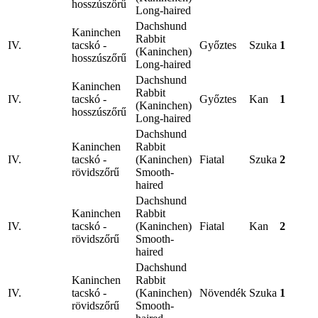
hosszúszőrű
Long-haired
Dachshund
Kaninchen
Rabbit
IV.
tacskó -
Győztes
Szuka
1
(Kaninchen)
hosszúszőrű
Long-haired
Dachshund
Kaninchen
Rabbit
IV.
tacskó -
Győztes
Kan
1
(Kaninchen)
hosszúszőrű
Long-haired
Dachshund
Kaninchen
Rabbit
IV.
tacskó -
(Kaninchen)
Fiatal
Szuka
2
rövidszőrű
Smooth-
haired
Dachshund
Kaninchen
Rabbit
IV.
tacskó -
(Kaninchen)
Fiatal
Kan
2
rövidszőrű
Smooth-
haired
Dachshund
Kaninchen
Rabbit
IV.
tacskó -
(Kaninchen)
Növendék
Szuka
1
rövidszőrű
Smooth-