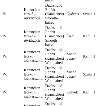
haired
Dachshund
Kaninchen
Rabbit
IV.
tacskó -
(Kaninchen)
Győztes
Szuka
1
rövidszőrű
Smooth-
haired
Dachshund
Kaninchen
Rabbit
IV.
tacskó -
(Kaninchen)
Érett
Kan
1
rövidszőrű
Smooth-
haired
Dachshund
Kaninchen
Rabbit
Minor
IV.
tacskó -
Kan
1
(Kaninchen)
puppy
szálkásszőrű
Wire-haired
Dachshund
Kaninchen
Rabbit
Minor
IV.
tacskó -
Szuka
1
(Kaninchen)
puppy
szálkásszőrű
Wire-haired
Dachshund
Kaninchen
Rabbit
IV.
tacskó -
Kölyök
Kan
1
(Kaninchen)
szálkásszőrű
Wire-haired
Dachshund
Kaninchen