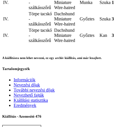
IV.
-
Miniature
Munka
Szuka
1
szálkásszőrű
Wire-haired
Törpe tacskó
Dachshund
IV.
-
Miniature
Győztes
Szuka
3
szálkásszőrű
Wire-haired
Törpe tacskó
Dachshund
IV.
-
Miniature
Győztes
Kan
3
szálkásszőrű
Wire-haired
A kiállításra nem lehet nevezni, ez egy archív kiállítás, ami már lezajlott.
Tartalomjegyzék
Információk
Nevezési díjak
További nevezési díjak
Nevezhető fajták
Kiállítási statisztika
Eredmények
Kiállítás - Azonosító
476