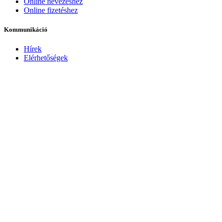
Online nevezéshez
Online fizetéshez
Kommunikáció
Hírek
Elérhetőségek