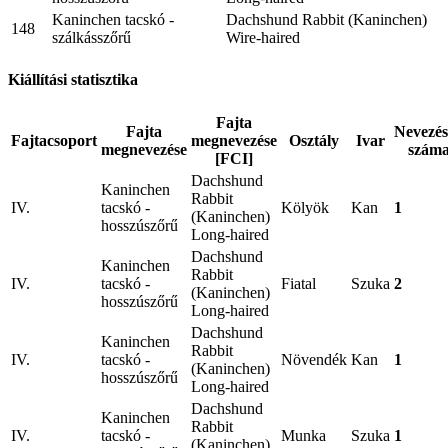
Kaninchen tacskó -
Dachshund Rabbit (Kaninchen)
148
szálkásszőrű
Wire-haired
Kiállítási statisztika
Fajta
Fajta
Nevezé
Fajtacsoport
megnevezése
Osztály
Ivar
megnevezése
szám
[FCI]
Dachshund
Kaninchen
Rabbit
IV.
tacskó -
Kölyök
Kan
1
(Kaninchen)
hosszúszőrű
Long-haired
Dachshund
Kaninchen
Rabbit
IV.
tacskó -
Fiatal
Szuka
2
(Kaninchen)
hosszúszőrű
Long-haired
Dachshund
Kaninchen
Rabbit
IV.
tacskó -
Növendék
Kan
1
(Kaninchen)
hosszúszőrű
Long-haired
Dachshund
Kaninchen
Rabbit
IV.
tacskó -
Munka
Szuka
1
(Kaninchen)