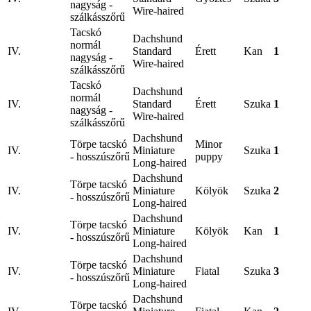
nagyság -
Wire-haired
szálkásszőrű
Tacskó
Dachshund
normál
IV.
Standard
Érett
Kan
1
nagyság -
Wire-haired
szálkásszőrű
Tacskó
Dachshund
normál
IV.
Standard
Érett
Szuka
1
nagyság -
Wire-haired
szálkásszőrű
Dachshund
Törpe tacskó
Minor
IV.
Miniature
Szuka
1
- hosszúszőrű
puppy
Long-haired
Dachshund
Törpe tacskó
IV.
Miniature
Kölyök
Szuka
2
- hosszúszőrű
Long-haired
Dachshund
Törpe tacskó
IV.
Miniature
Kölyök
Kan
1
- hosszúszőrű
Long-haired
Dachshund
Törpe tacskó
IV.
Miniature
Fiatal
Szuka
3
- hosszúszőrű
Long-haired
Dachshund
Törpe tacskó