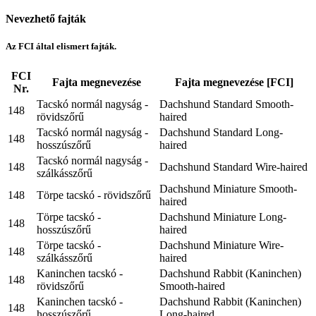
Nevezhető fajták
Az FCI által elismert fajták.
FCI
Fajta megnevezése
Fajta megnevezése [FCI]
Nr.
Tacskó normál nagyság -
Dachshund Standard Smooth-
148
rövidszőrű
haired
Tacskó normál nagyság -
Dachshund Standard Long-
148
hosszúszőrű
haired
Tacskó normál nagyság -
148
Dachshund Standard Wire-haired
szálkásszőrű
Dachshund Miniature Smooth-
148
Törpe tacskó - rövidszőrű
haired
Törpe tacskó -
Dachshund Miniature Long-
148
hosszúszőrű
haired
Törpe tacskó -
Dachshund Miniature Wire-
148
szálkásszőrű
haired
Kaninchen tacskó -
Dachshund Rabbit (Kaninchen)
148
rövidszőrű
Smooth-haired
Kaninchen tacskó -
Dachshund Rabbit (Kaninchen)
148
hosszúszőrű
Long-haired