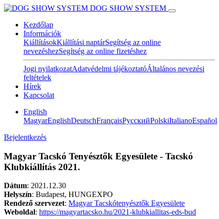
DOG SHOW SYSTEM
Kezdőlap
Információk
Kiállítások
Kiállítási naptár
Segítség az online
nevezéshez
Segítség az online fizetéshez
Jogi nyilatkozat
Adatvédelmi tájékoztató
Általános nevezési
feltételek
Hírek
Kapcsolat
English
Magyar
English
Deutsch
Français
Pусский
Polski
Italiano
Español
Bejelentkezés
Magyar Tacskó Tenyésztők Egyesülete - Tacskó
Klubkiállítás 2021.
Dátum
:
2021.12.30
Helyszín
: Budapest, HUNGEXPO
Rendező szervezet
:
Magyar Tacskótenyésztők Egyesülete
Weboldal
:
https://magyartacsko.hu/2021-klubkiallitas-eds-bud