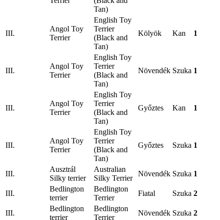
Terrier
(Black and
Tan)
English Toy
Angol Toy
Terrier
III.
Kölyök
Kan
1
Terrier
(Black and
Tan)
English Toy
Angol Toy
Terrier
III.
Növendék
Szuka
1
Terrier
(Black and
Tan)
English Toy
Angol Toy
Terrier
III.
Győztes
Kan
1
Terrier
(Black and
Tan)
English Toy
Angol Toy
Terrier
III.
Győztes
Szuka
1
Terrier
(Black and
Tan)
Ausztrál
Australian
III.
Növendék
Szuka
1
Silky terrier
Silky Terrier
Bedlington
Bedlington
III.
Fiatal
Szuka
2
terrier
Terrier
Bedlington
Bedlington
III.
Növendék
Szuka
2
terrier
Terrier