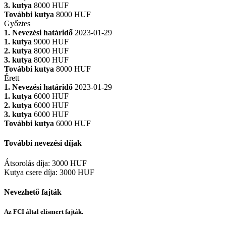
3. kutya
8000 HUF
További kutya
8000 HUF
Győztes
1. Nevezési határidő
2023-01-29
1. kutya
9000 HUF
2. kutya
8000 HUF
3. kutya
8000 HUF
További kutya
8000 HUF
Érett
1. Nevezési határidő
2023-01-29
1. kutya
6000 HUF
2. kutya
6000 HUF
3. kutya
6000 HUF
További kutya
6000 HUF
További nevezési díjak
Átsorolás díja
:
3000 HUF
Kutya csere díja
:
3000 HUF
Nevezhető fajták
Az FCI által elismert fajták.