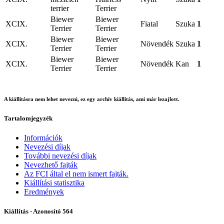
terrier
Terrier
Biewer
Biewer
XCIX.
Fiatal
Szuka
1
Terrier
Terrier
Biewer
Biewer
XCIX.
Növendék
Szuka
1
Terrier
Terrier
Biewer
Biewer
XCIX.
Növendék
Kan
1
Terrier
Terrier
A kiállításra nem lehet nevezni, ez egy archív kiállítás, ami már lezajlott.
Tartalomjegyzék
Információk
Nevezési díjak
További nevezési díjak
Nevezhető fajták
Az FCI által el nem ismert fajták.
Kiállítási statisztika
Eredmények
Kiállítás - Azonosító
564