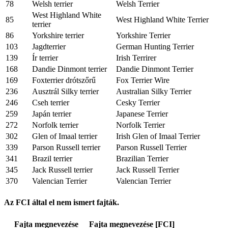
78
Welsh terrier
Welsh Terrier
West Highland White
85
West Highland White Terrier
terrier
86
Yorkshire terrier
Yorkshire Terrier
103
Jagdterrier
German Hunting Terrier
139
Ír terrier
Irish Terrirer
168
Dandie Dinmont terrier
Dandie Dinmont Terrier
169
Foxterrier drótszőrű
Fox Terrier Wire
236
Ausztrál Silky terrier
Australian Silky Terrier
246
Cseh terrier
Cesky Terrier
259
Japán terrier
Japanese Terrier
272
Norfolk terrier
Norfolk Terrier
302
Glen of Imaal terrier
Irish Glen of Imaal Terrier
339
Parson Russell terrier
Parson Russell Terrier
341
Brazil terrier
Brazilian Terrier
345
Jack Russell terrier
Jack Russell Terrier
370
Valencian Terrier
Valencian Terrier
Az FCI által el nem ismert fajták.
Fajta megnevezése
Fajta megnevezése [FCI]