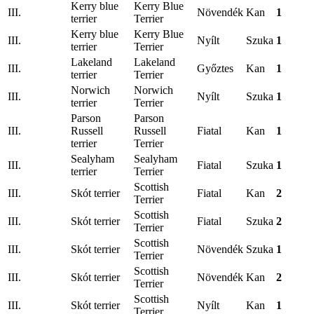
Kerry blue
Kerry Blue
III.
Növendék
Kan
1
terrier
Terrier
Kerry blue
Kerry Blue
III.
Nyílt
Szuka
1
terrier
Terrier
Lakeland
Lakeland
III.
Győztes
Kan
1
terrier
Terrier
Norwich
Norwich
III.
Nyílt
Szuka
1
terrier
Terrier
Parson
Parson
III.
Russell
Russell
Fiatal
Kan
1
terrier
Terrier
Sealyham
Sealyham
III.
Fiatal
Szuka
1
terrier
Terrier
Scottish
III.
Skót terrier
Fiatal
Kan
2
Terrier
Scottish
III.
Skót terrier
Fiatal
Szuka
2
Terrier
Scottish
III.
Skót terrier
Növendék
Szuka
1
Terrier
Scottish
III.
Skót terrier
Növendék
Kan
2
Terrier
Scottish
III.
Skót terrier
Nyílt
Kan
1
Terrier