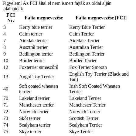
Figyelem! Az FCI által el nem ismert fajták az oldal alján
találhatóak.
FCI
Fajta megnevezése
Fajta megnevezése [FCI]
Nr.
3
Kerry blue terrier
Kerry Blue Terrier
4
Cairn terrier
Cairn Terrier
7
Airedale terrier
Airedale Terrier
8
Ausztrál terrier
Australian Terrier
9
Bedlington terrier
Bedlington Terrier
10
Border terrier
Border Terrier
12
Foxterrier simaszőrű
Fox Terrier Smooth
English Toy Terrier (Black and
13
Angol Toy Terrier
Tan)
Soft coated wheaten
Irish Soft Coated Wheaten
40
terrier
Terrier
70
Lakeland terrier
Lakeland Terrier
71
Manchester terrier
Manchester Terrier
72
Norwich terrier
Norwich Terrier
73
Skót terrier
Scottish Terrier
74
Sealyham terrier
Sealyham Terrier
75
Skye terrier
Skye Terrier