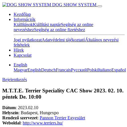
DOG SHOW SYSTEM
Kezdőlap
Információk
Kiállítások
Kiállítási naptár
Segítség az online
nevezéshez
Segítség az online fizetéshez
Jogi nyilatkozat
Adatvédelmi tájékoztató
Általános nevezési
feltételek
Hírek
Kapcsolat
English
Magyar
English
Deutsch
Français
Pусский
Polski
Italiano
Español
Bejelentkezés
M.T.T.E. Terrier Speciality CAC Show 2023. 02. 10.
péntek De. 10:00
Dátum
:
2023.02.10
Helyszín
: Budapest, Hungexpo
Rendező szervezet
:
Pannon Terrier Egyesület
Weboldal
:
http://www.terriers.hu/