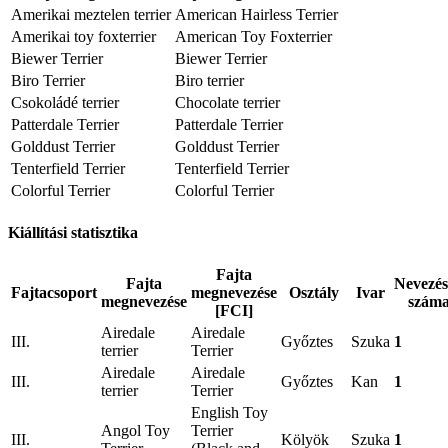
Amerikai meztelen terrier
American Hairless Terrier
Amerikai toy foxterrier
American Toy Foxterrier
Biewer Terrier
Biewer Terrier
Biro Terrier
Biro terrier
Csokoládé terrier
Chocolate terrier
Patterdale Terrier
Patterdale Terrier
Golddust Terrier
Golddust Terrier
Tenterfield Terrier
Tenterfield Terrier
Colorful Terrier
Colorful Terrier
Kiállítási statisztika
Fajta
Fajta
Nevezé
Fajtacsoport
megnevezése
Osztály
Ivar
megnevezése
szám
[FCI]
Airedale
Airedale
III.
Győztes
Szuka
1
terrier
Terrier
Airedale
Airedale
III.
Győztes
Kan
1
terrier
Terrier
English Toy
Angol Toy
Terrier
III.
Kölyök
Szuka
1