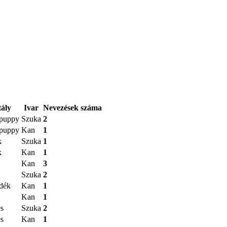
tály
Ivar
Nevezések száma
 puppy
Szuka
2
 puppy
Kan
1
k
Szuka
1
k
Kan
1
Kan
3
Szuka
2
dék
Kan
1
Kan
1
s
Szuka
2
s
Kan
1