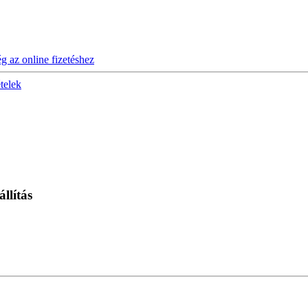
ég az online fizetéshez
ételek
llítás