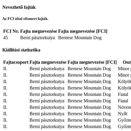
Nevezhető fajták
Az FCI által elismert fajták.
FCI Nr.
Fajta megnevezése
Fajta megnevezése [FCI]
45
Berni pásztorkutya
Bernese Mountain Dog
Kiállítási statisztika
Fajtacsoport
Fajta megnevezése
Fajta megnevezése [FCI]
Osz
II.
Berni pásztorkutya
Bernese Mountain Dog
Minor
II.
Berni pásztorkutya
Bernese Mountain Dog
Minor
II.
Berni pásztorkutya
Bernese Mountain Dog
Kölyö
II.
Berni pásztorkutya
Bernese Mountain Dog
Kölyö
II.
Berni pásztorkutya
Bernese Mountain Dog
Fiatal
II.
Berni pásztorkutya
Bernese Mountain Dog
Fiatal
II.
Berni pásztorkutya
Bernese Mountain Dog
Növen
II.
Berni pásztorkutya
Bernese Mountain Dog
Nyílt
II.
Berni pásztorkutya
Bernese Mountain Dog
Győzte
II.
Berni pásztorkutya
Bernese Mountain Dog
Győzte