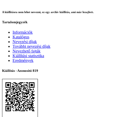
A kiállításra nem lehet nevezni, ez egy archív kiállítás, ami már lezajlott.
Tartalomjegyzék
Információk
Katalógus
Nevezési díjak
További nevezési díjak
Nevezhető fajták
Kiállítási statisztika
Eredmények
Kiállítás - Azonosító
819