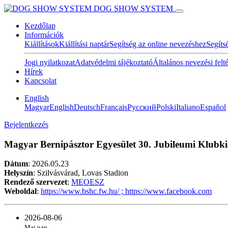
DOG SHOW SYSTEM
Kezdőlap
Információk
Kiállítások
Kiállítási naptár
Segítség az online nevezéshez
Segíts
Jogi nyilatkozat
Adatvédelmi tájékoztató
Általános nevezési felt
Hírek
Kapcsolat
English
Magyar
English
Deutsch
Français
Pусский
Polski
Italiano
Español
Bejelentkezés
Magyar Bernipásztor Egyesület 30. Jubileumi Klubkiá
Dátum
:
2026.05.23
Helyszín
: Szilvásvárad, Lovas Stadion
Rendező szervezet
:
MEOESZ
Weboldal
:
https://www.bshc.fw.hu/ ; https://www.facebook.com
2026-08-06
Mai nap