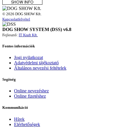
© 2026 DOG SHOW Kft.
Kapcsolatfelvétel
DOG SHOW SYSTEM (DSS) v6.8
Fejlesztő:
IT Kraft Kft.
Fontos információk
Jogi nyilatkozat
Adatvédelmi tájékoztató
Általános nevezési feltételek
Segítség
Online nevezéshez
Online fizetéshez
Kommunikáció
Hírek
Elérhetőségek