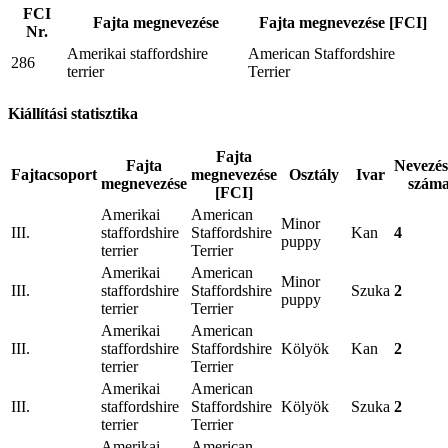
FCI
Fajta megnevezése
Fajta megnevezése [FCI]
Nr.
Amerikai staffordshire
American Staffordshire
286
terrier
Terrier
Kiállítási statisztika
Fajta
Fajta
Nevezé
Fajtacsoport
megnevezése
Osztály
Ivar
megnevezése
szám
[FCI]
Amerikai
American
Minor
III.
staffordshire
Staffordshire
Kan
4
puppy
terrier
Terrier
Amerikai
American
Minor
III.
staffordshire
Staffordshire
Szuka
2
puppy
terrier
Terrier
Amerikai
American
III.
staffordshire
Staffordshire
Kölyök
Kan
2
terrier
Terrier
Amerikai
American
III.
staffordshire
Staffordshire
Kölyök
Szuka
2
terrier
Terrier
Amerikai
American