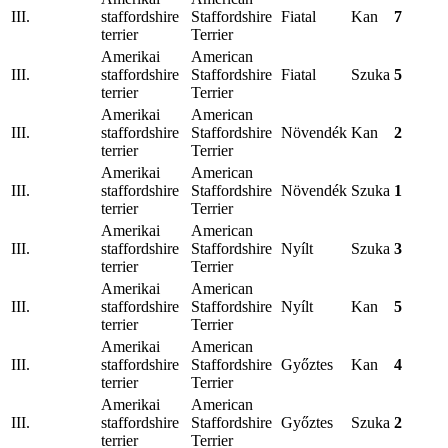
III.
staffordshire
Staffordshire
Fiatal
Kan
7
terrier
Terrier
Amerikai
American
III.
staffordshire
Staffordshire
Fiatal
Szuka
5
terrier
Terrier
Amerikai
American
III.
staffordshire
Staffordshire
Növendék
Kan
2
terrier
Terrier
Amerikai
American
III.
staffordshire
Staffordshire
Növendék
Szuka
1
terrier
Terrier
Amerikai
American
III.
staffordshire
Staffordshire
Nyílt
Szuka
3
terrier
Terrier
Amerikai
American
III.
staffordshire
Staffordshire
Nyílt
Kan
5
terrier
Terrier
Amerikai
American
III.
staffordshire
Staffordshire
Győztes
Kan
4
terrier
Terrier
Amerikai
American
III.
staffordshire
Staffordshire
Győztes
Szuka
2
terrier
Terrier