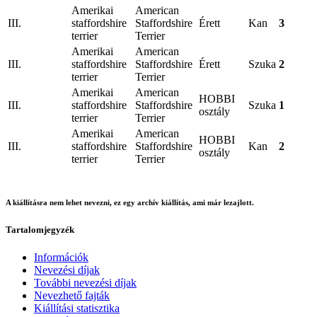
Amerikai
American
III.
staffordshire
Staffordshire
Érett
Kan
3
terrier
Terrier
Amerikai
American
III.
staffordshire
Staffordshire
Érett
Szuka
2
terrier
Terrier
Amerikai
American
HOBBI
III.
staffordshire
Staffordshire
Szuka
1
osztály
terrier
Terrier
Amerikai
American
HOBBI
III.
staffordshire
Staffordshire
Kan
2
osztály
terrier
Terrier
A kiállításra nem lehet nevezni, ez egy archív kiállítás, ami már lezajlott.
Tartalomjegyzék
Információk
Nevezési díjak
További nevezési díjak
Nevezhető fajták
Kiállítási statisztika