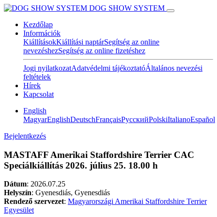
DOG SHOW SYSTEM
Kezdőlap
Információk
Kiállítások
Kiállítási naptár
Segítség az online
nevezéshez
Segítség az online fizetéshez
Jogi nyilatkozat
Adatvédelmi tájékoztató
Általános nevezési
feltételek
Hírek
Kapcsolat
English
Magyar
English
Deutsch
Français
Pусский
Polski
Italiano
Español
Bejelentkezés
MASTAFF Amerikai Staffordshire Terrier CAC
Speciálkiállítás 2026. július 25. 18.00 h
Dátum
:
2026.07.25
Helyszín
: Gyenesdiás, Gyenesdiás
Rendező szervezet
:
Magyarországi Amerikai Staffordshire Terrier
Egyesület