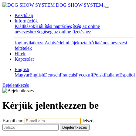
DOG SHOW SYSTEM
Kezdőlap
Információk
Kiállítások
Kiállítási naptár
Segítség az online
nevezéshez
Segítség az online fizetéshez
Jogi nyilatkozat
Adatvédelmi tájékoztató
Általános nevezési
feltételek
Hírek
Kapcsolat
English
Magyar
English
Deutsch
Français
Pусский
Polski
Italiano
Español
Bejelentkezés
Kérjük jelentkezzen be
E-mail cím
Jelszó