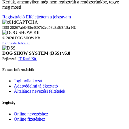
Kérjük, amennyiben még nem regisztrált a rendszerünkbe, tegye
meg most!
Regisztráció
Elfelejtettem a jelszavam
DSS-28267ab848bcf807b2ed53c3a8f8fc8a-HU
© 2026 DOG SHOW Kft.
Kapcsolatfelvétel
DOG SHOW SYSTEM (DSS) v6.8
Fejlesztő:
IT Kraft Kft.
Fontos információk
Jogi nyilatkozat
Adatvédelmi tájékoztató
Általános nevezési feltételek
Segítség
Online nevezéshez
Online fizetéshez