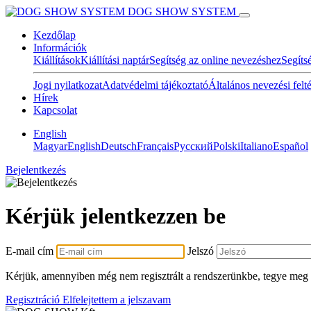
DOG SHOW SYSTEM
Kezdőlap
Információk
Kiállítások
Kiállítási naptár
Segítség az online nevezéshez
Segíts
Jogi nyilatkozat
Adatvédelmi tájékoztató
Általános nevezési felt
Hírek
Kapcsolat
English
Magyar
English
Deutsch
Français
Pусский
Polski
Italiano
Español
Bejelentkezés
Kérjük jelentkezzen be
E-mail cím
Jelszó
Kérjük, amennyiben még nem regisztrált a rendszerünkbe, tegye meg
Regisztráció
Elfelejtettem a jelszavam