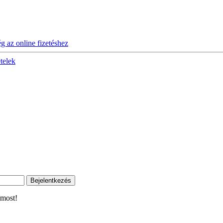
ég az online fizetéshez
ételek
 most!