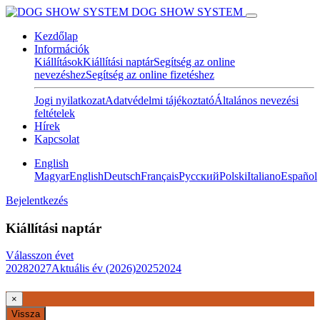
DOG SHOW SYSTEM
Kezdőlap
Információk
Kiállítások
Kiállítási naptár
Segítség az online
nevezéshez
Segítség az online fizetéshez
Jogi nyilatkozat
Adatvédelmi tájékoztató
Általános nevezési
feltételek
Hírek
Kapcsolat
English
Magyar
English
Deutsch
Français
Pусский
Polski
Italiano
Español
Bejelentkezés
Kiállítási naptár
Válasszon évet
2028
2027
Aktuális év (2026)
2025
2024
×
Vissza