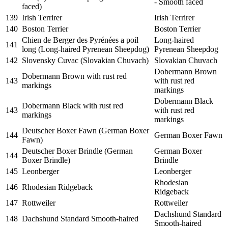
- Smooth faced
faced)
139
Irish Terrirer
Irish Terrirer
140
Boston Terrier
Boston Terrier
Chien de Berger des Pyrénées a poil
Long-haired
141
long (Long-haired Pyrenean Sheepdog)
Pyrenean Sheepdog
142
Slovensky Cuvac (Slovakian Chuvach)
Slovakian Chuvach
Dobermann Brown
Dobermann Brown with rust red
143
with rust red
markings
markings
Dobermann Black
Dobermann Black with rust red
143
with rust red
markings
markings
Deutscher Boxer Fawn (German Boxer
144
German Boxer Fawn
Fawn)
Deutscher Boxer Brindle (German
German Boxer
144
Boxer Brindle)
Brindle
145
Leonberger
Leonberger
Rhodesian
146
Rhodesian Ridgeback
Ridgeback
147
Rottweiler
Rottweiler
Dachshund Standard
148
Dachshund Standard Smooth-haired
Smooth-haired