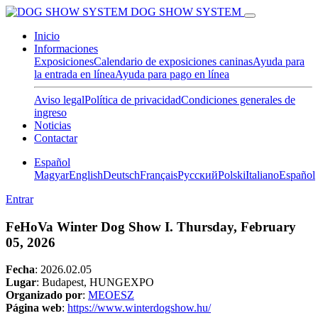
DOG SHOW SYSTEM
Inicio
Informaciones
Exposiciones
Calendario de exposiciones caninas
Ayuda para
la entrada en línea
Ayuda para pago en línea
Aviso legal
Política de privacidad
Condiciones generales de
ingreso
Noticias
Contactar
Español
Magyar
English
Deutsch
Français
Pусский
Polski
Italiano
Español
Entrar
FeHoVa Winter Dog Show I. Thursday, February
05, 2026
Fecha
:
2026.02.05
Lugar
: Budapest, HUNGEXPO
Organizado por
:
MEOESZ
Página web
:
https://www.winterdogshow.hu/