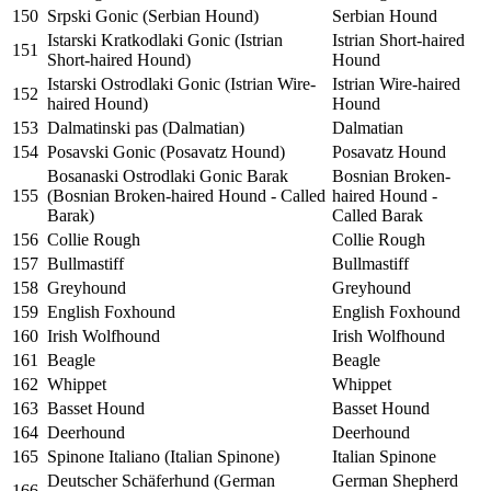
150
Srpski Gonic (Serbian Hound)
Serbian Hound
Istarski Kratkodlaki Gonic (Istrian
Istrian Short-haired
151
Short-haired Hound)
Hound
Istarski Ostrodlaki Gonic (Istrian Wire-
Istrian Wire-haired
152
haired Hound)
Hound
153
Dalmatinski pas (Dalmatian)
Dalmatian
154
Posavski Gonic (Posavatz Hound)
Posavatz Hound
Bosanaski Ostrodlaki Gonic Barak
Bosnian Broken-
155
(Bosnian Broken-haired Hound - Called
haired Hound -
Barak)
Called Barak
156
Collie Rough
Collie Rough
157
Bullmastiff
Bullmastiff
158
Greyhound
Greyhound
159
English Foxhound
English Foxhound
160
Irish Wolfhound
Irish Wolfhound
161
Beagle
Beagle
162
Whippet
Whippet
163
Basset Hound
Basset Hound
164
Deerhound
Deerhound
165
Spinone Italiano (Italian Spinone)
Italian Spinone
Deutscher Schäferhund (German
German Shepherd
166