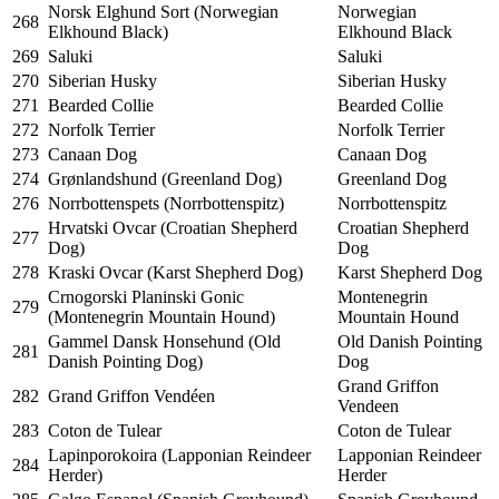
Norsk Elghund Sort (Norwegian
Norwegian
268
Elkhound Black)
Elkhound Black
269
Saluki
Saluki
270
Siberian Husky
Siberian Husky
271
Bearded Collie
Bearded Collie
272
Norfolk Terrier
Norfolk Terrier
273
Canaan Dog
Canaan Dog
274
Grønlandshund (Greenland Dog)
Greenland Dog
276
Norrbottenspets (Norrbottenspitz)
Norrbottenspitz
Hrvatski Ovcar (Croatian Shepherd
Croatian Shepherd
277
Dog)
Dog
278
Kraski Ovcar (Karst Shepherd Dog)
Karst Shepherd Dog
Crnogorski Planinski Gonic
Montenegrin
279
(Montenegrin Mountain Hound)
Mountain Hound
Gammel Dansk Honsehund (Old
Old Danish Pointing
281
Danish Pointing Dog)
Dog
Grand Griffon
282
Grand Griffon Vendéen
Vendeen
283
Coton de Tulear
Coton de Tulear
Lapinporokoira (Lapponian Reindeer
Lapponian Reindeer
284
Herder)
Herder