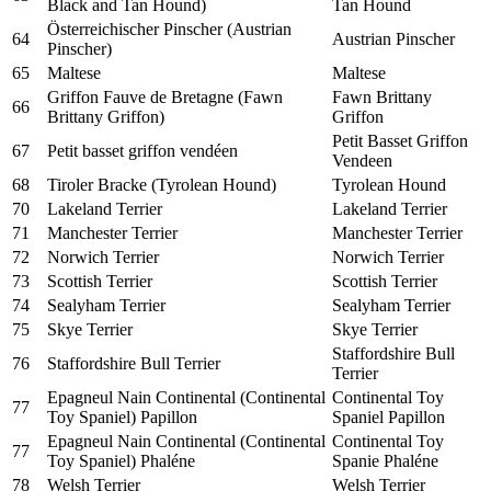
Black and Tan Hound)
Tan Hound
Österreichischer Pinscher (Austrian
64
Austrian Pinscher
Pinscher)
65
Maltese
Maltese
Griffon Fauve de Bretagne (Fawn
Fawn Brittany
66
Brittany Griffon)
Griffon
Petit Basset Griffon
67
Petit basset griffon vendéen
Vendeen
68
Tiroler Bracke (Tyrolean Hound)
Tyrolean Hound
70
Lakeland Terrier
Lakeland Terrier
71
Manchester Terrier
Manchester Terrier
72
Norwich Terrier
Norwich Terrier
73
Scottish Terrier
Scottish Terrier
74
Sealyham Terrier
Sealyham Terrier
75
Skye Terrier
Skye Terrier
Staffordshire Bull
76
Staffordshire Bull Terrier
Terrier
Epagneul Nain Continental (Continental
Continental Toy
77
Toy Spaniel) Papillon
Spaniel Papillon
Epagneul Nain Continental (Continental
Continental Toy
77
Toy Spaniel) Phaléne
Spanie Phaléne
78
Welsh Terrier
Welsh Terrier