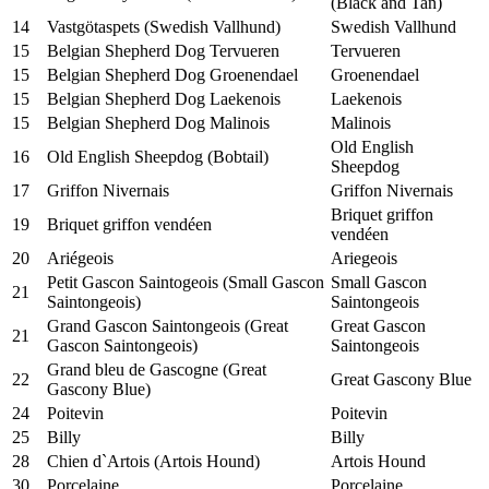
(Black and Tan)
14
Vastgötaspets (Swedish Vallhund)
Swedish Vallhund
15
Belgian Shepherd Dog Tervueren
Tervueren
15
Belgian Shepherd Dog Groenendael
Groenendael
15
Belgian Shepherd Dog Laekenois
Laekenois
15
Belgian Shepherd Dog Malinois
Malinois
Old English
16
Old English Sheepdog (Bobtail)
Sheepdog
17
Griffon Nivernais
Griffon Nivernais
Briquet griffon
19
Briquet griffon vendéen
vendéen
20
Ariégeois
Ariegeois
Petit Gascon Saintogeois (Small Gascon
Small Gascon
21
Saintongeois)
Saintongeois
Grand Gascon Saintongeois (Great
Great Gascon
21
Gascon Saintongeois)
Saintongeois
Grand bleu de Gascogne (Great
22
Great Gascony Blue
Gascony Blue)
24
Poitevin
Poitevin
25
Billy
Billy
28
Chien d`Artois (Artois Hound)
Artois Hound
30
Porcelaine
Porcelaine