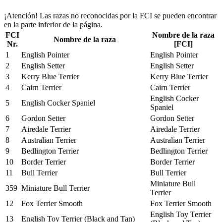
¡Atención! Las razas no reconocidas por la FCI se pueden encontrar
en la parte inferior de la página.
FCI
Nombre de la raza
Nombre de la raza
Nr.
[FCI]
1
English Pointer
English Pointer
2
English Setter
English Setter
3
Kerry Blue Terrier
Kerry Blue Terrier
4
Cairn Terrier
Cairn Terrier
English Cocker
5
English Cocker Spaniel
Spaniel
6
Gordon Setter
Gordon Setter
7
Airedale Terrier
Airedale Terrier
8
Australian Terrier
Australian Terrier
9
Bedlington Terrier
Bedlington Terrier
10
Border Terrier
Border Terrier
11
Bull Terrier
Bull Terrier
Miniature Bull
359
Miniature Bull Terrier
Terrier
12
Fox Terrier Smooth
Fox Terrier Smooth
English Toy Terrier
13
English Toy Terrier (Black and Tan)