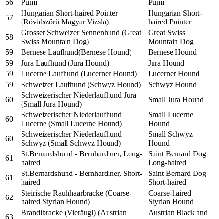
56
Pumi
Pumi
Hungarian Short-haired Pointer
Hungarian Short-
57
(Rövidszőrű Magyar Vizsla)
haired Pointer
Grosser Schweizer Sennenhund (Great
Great Swiss
58
Swiss Mountain Dog)
Mountain Dog
59
Bernese Laufhund(Bernese Hound)
Bernese Hound
59
Jura Laufhund (Jura Hound)
Jura Hound
59
Lucerne Laufhund (Lucerner Hound)
Lucerner Hound
59
Schweizer Laufhund (Schwyz Hound)
Schwyz Hound
Schweizerischer Niederlaufhund Jura
60
Small Jura Hound
(Small Jura Hound)
Schweizerischer Niederlaufhund
Small Lucerne
60
Lucerne (Small Lucerne Hound)
Hound
Schweizerischer Niederlaufhund
Small Schwyz
60
Schwyz (Small Schwyz Hound)
Hound
St.Bernardshund - Bernhardiner, Long-
Saint Bernard Dog
61
haired
Long-haired
St.Bernardshund - Bernhardiner, Short-
Saint Bernard Dog
61
haired
Short-haired
Steirische Rauhhaarbracke (Coarse-
Coarse-haired
62
haired Styrian Hound)
Styrian Hound
Brandlbracke (Vieräugl) (Austrian
Austrian Black and
63