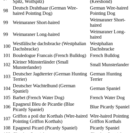
Spitz, Wolfspitz)
(Keeshond)
Deutsch Drahthaar (German Wire-
German Wire-haired
98
haired Pointing Dog)
Pointing Dog
Weimaraner Short-
99
Weimaraner Short-haired
haired
Weimaraner Long-
99
Weimaraner Long-haired
haired
Westfälische dachsbracke (Westphalian
Westphalian
100
Dachsbracke)
Dachsbracke
101
Bouledogue Francais (French Bulldog)
French Bulldog
Kleiner Münsterländer (Small
102
Small Munsterlander
Munsterlander)
Deutscher Jagdterrier (German Hunting
German Hunting
103
Terrier)
Terrier
Deutscher Wachtelhund (German
104
German Spaniel
Spaniel)
105
Barbet (French Water Dog)
French Water Dog
Epagneul Bleu de Picardie (Blue
106
Blue Picardy Spaniel
Picardy Spaniel)
Griffon a poil dur Korthals (Wire-haired
Wire-haired Pointing
107
Pointing Griffon Korthals)
Griffon Korthals
108
Epagneul Picard (Picardy Spaniel)
Picardy Spaniel