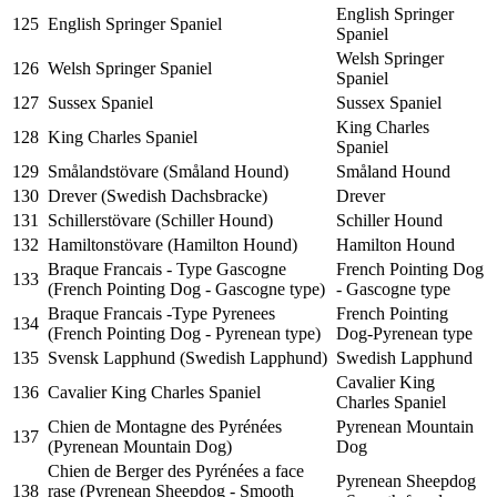
English Springer
125
English Springer Spaniel
Spaniel
Welsh Springer
126
Welsh Springer Spaniel
Spaniel
127
Sussex Spaniel
Sussex Spaniel
King Charles
128
King Charles Spaniel
Spaniel
129
Smålandstövare (Småland Hound)
Småland Hound
130
Drever (Swedish Dachsbracke)
Drever
131
Schillerstövare (Schiller Hound)
Schiller Hound
132
Hamiltonstövare (Hamilton Hound)
Hamilton Hound
Braque Francais - Type Gascogne
French Pointing Dog
133
(French Pointing Dog - Gascogne type)
- Gascogne type
Braque Francais -Type Pyrenees
French Pointing
134
(French Pointing Dog - Pyrenean type)
Dog-Pyrenean type
135
Svensk Lapphund (Swedish Lapphund)
Swedish Lapphund
Cavalier King
136
Cavalier King Charles Spaniel
Charles Spaniel
Chien de Montagne des Pyrénées
Pyrenean Mountain
137
(Pyrenean Mountain Dog)
Dog
Chien de Berger des Pyrénées a face
Pyrenean Sheepdog
138
rase (Pyrenean Sheepdog - Smooth