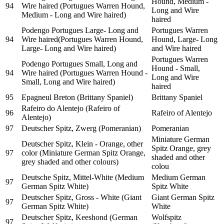
Hound, Medium -
94
Wire haired (Portugues Warren Hound,
Long and Wire
Medium - Long and Wire haired)
haired
Podengo Portugues Large- Long and
Portugues Warren
94
Wire haired(Portugues Warren Hound,
Hound, Large- Long
Large- Long and Wire haired)
and Wire haired
Portugues Warren
Podengo Portugues Small, Long and
Hound - Small,
94
Wire haired (Portugues Warren Hound -
Long and Wire
Small, Long and Wire haired)
haired
95
Epagneul Breton (Brittany Spaniel)
Brittany Spaniel
Rafeiro do Alentejo (Rafeiro of
96
Rafeiro of Alentejo
Alentejo)
97
Deutscher Spitz, Zwerg (Pomeranian)
Pomeranian
Miniature German
Deutscher Spitz, Klein - Orange, other
Spitz Orange, grey
97
color (Miniature German Spitz Orange,
shaded and other
grey shaded and other colours)
colou
Deutsche Spitz, Mittel-White (Medium
Medium German
97
German Spitz White)
Spitz White
Deutscher Spitz, Gross - White (Giant
Giant German Spitz
97
German Spitz White)
White
Deutscher Spitz, Keeshond (German
Wolfspitz
97