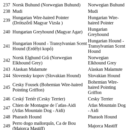
237
Norsk Buhund (Norwegian Buhund)
Norwegian Buhund
238
Mudi
Mudi
Hungarian Wire-haired Pointer
Hungarian Wire-
239
(Drótszőrű Magyar Vizsla )
haired Pointer
Hungarian
240
Hungarian Greyhound (Magyar Agar)
Greyhound
Hungarian Hound -
Hungarian Hound - Transylvanian Scent
241
Transylvanian Scent
Hound (Erdélyi kopó)
Hound
Norsk Elghund Grå (Norwegian
Norwegian
242
Elkhound Grey)
Elkhound Grey
243
Alaskan Malamute
Alaskan Malamute
244
Slovensky kopov (Slovakian Hound)
Slovakian Hound
Bohemian Wire-
Cesky Fousek (Bohemian Wire-haired
245
haired Pointing
Pointing Griffon)
Griffon
246
Ceský Teriér (Cesky Terrier)
Cesky Terrier
Chien de Montagne de l`atlas-Aidi
Atlas Mountain Dog
247
(Atlas Mountain Dog - Aidi)
- Aidi
248
Pharaoh Hound
Pharaoh Hound
Perro dogo mallorquín, Ca de Bou
249
Majorca Mastiff
(Majorca Mastiff)