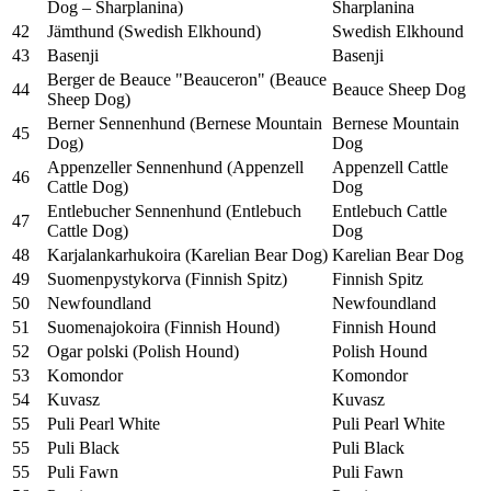
Dog – Sharplanina)
Sharplanina
42
Jämthund (Swedish Elkhound)
Swedish Elkhound
43
Basenji
Basenji
Berger de Beauce "Beauceron" (Beauce
44
Beauce Sheep Dog
Sheep Dog)
Berner Sennenhund (Bernese Mountain
Bernese Mountain
45
Dog)
Dog
Appenzeller Sennenhund (Appenzell
Appenzell Cattle
46
Cattle Dog)
Dog
Entlebucher Sennenhund (Entlebuch
Entlebuch Cattle
47
Cattle Dog)
Dog
48
Karjalankarhukoira (Karelian Bear Dog)
Karelian Bear Dog
49
Suomenpystykorva (Finnish Spitz)
Finnish Spitz
50
Newfoundland
Newfoundland
51
Suomenajokoira (Finnish Hound)
Finnish Hound
52
Ogar polski (Polish Hound)
Polish Hound
53
Komondor
Komondor
54
Kuvasz
Kuvasz
55
Puli Pearl White
Puli Pearl White
55
Puli Black
Puli Black
55
Puli Fawn
Puli Fawn