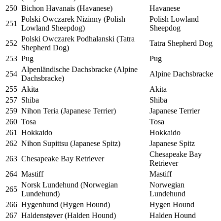
250
Bichon Havanais (Havanese)
Havanese
Polski Owczarek Nizinny (Polish
Polish Lowland
251
Lowland Sheepdog)
Sheepdog
Polski Owczarek Podhalanski (Tatra
252
Tatra Shepherd Dog
Shepherd Dog)
253
Pug
Pug
Alpenländische Dachsbracke (Alpine
254
Alpine Dachsbracke
Dachsbracke)
255
Akita
Akita
257
Shiba
Shiba
259
Nihon Teria (Japanese Terrier)
Japanese Terrier
260
Tosa
Tosa
261
Hokkaido
Hokkaido
262
Nihon Supittsu (Japanese Spitz)
Japanese Spitz
Chesapeake Bay
263
Chesapeake Bay Retriever
Retriever
264
Mastiff
Mastiff
Norsk Lundehund (Norwegian
Norwegian
265
Lundehund)
Lundehund
266
Hygenhund (Hygen Hound)
Hygen Hound
267
Haldenstøver (Halden Hound)
Halden Hound