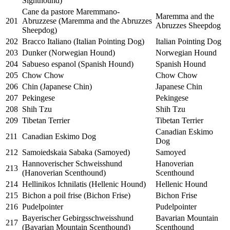
Sighthound)
Cane da pastore Maremmano-
Maremma and the
201
Abruzzese (Maremma and the Abruzzes
Abruzzes Sheepdog
Sheepdog)
202
Bracco Italiano (Italian Pointing Dog)
Italian Pointing Dog
203
Dunker (Norwegian Hound)
Norwegian Hound
204
Sabueso espanol (Spanish Hound)
Spanish Hound
205
Chow Chow
Chow Chow
206
Chin (Japanese Chin)
Japanese Chin
207
Pekingese
Pekingese
208
Shih Tzu
Shih Tzu
209
Tibetan Terrier
Tibetan Terrier
Canadian Eskimo
211
Canadian Eskimo Dog
Dog
212
Samoiedskaia Sabaka (Samoyed)
Samoyed
Hannoverischer Schweisshund
Hanoverian
213
(Hanoverian Scenthound)
Scenthound
214
Hellinikos Ichnilatis (Hellenic Hound)
Hellenic Hound
215
Bichon a poil frise (Bichon Frise)
Bichon Frise
216
Pudelpointer
Pudelpointer
Bayerischer Gebirgsschweisshund
Bavarian Mountain
217
(Bavarian Mountain Scenthound)
Scenthound