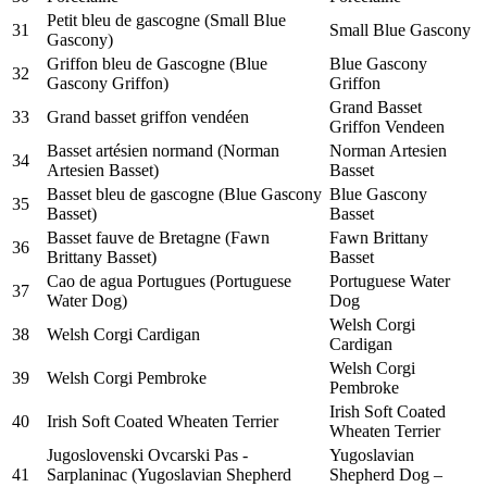
Petit bleu de gascogne (Small Blue
31
Small Blue Gascony
Gascony)
Griffon bleu de Gascogne (Blue
Blue Gascony
32
Gascony Griffon)
Griffon
Grand Basset
33
Grand basset griffon vendéen
Griffon Vendeen
Basset artésien normand (Norman
Norman Artesien
34
Artesien Basset)
Basset
Basset bleu de gascogne (Blue Gascony
Blue Gascony
35
Basset)
Basset
Basset fauve de Bretagne (Fawn
Fawn Brittany
36
Brittany Basset)
Basset
Cao de agua Portugues (Portuguese
Portuguese Water
37
Water Dog)
Dog
Welsh Corgi
38
Welsh Corgi Cardigan
Cardigan
Welsh Corgi
39
Welsh Corgi Pembroke
Pembroke
Irish Soft Coated
40
Irish Soft Coated Wheaten Terrier
Wheaten Terrier
Jugoslovenski Ovcarski Pas -
Yugoslavian
41
Sarplaninac (Yugoslavian Shepherd
Shepherd Dog –