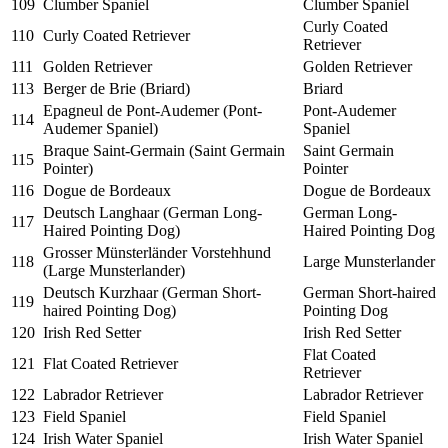
109
Clumber Spaniel
Clumber Spaniel
Curly Coated
110
Curly Coated Retriever
Retriever
111
Golden Retriever
Golden Retriever
113
Berger de Brie (Briard)
Briard
Epagneul de Pont-Audemer (Pont-
Pont-Audemer
114
Audemer Spaniel)
Spaniel
Braque Saint-Germain (Saint Germain
Saint Germain
115
Pointer)
Pointer
116
Dogue de Bordeaux
Dogue de Bordeaux
Deutsch Langhaar (German Long-
German Long-
117
Haired Pointing Dog)
Haired Pointing Dog
Grosser Münsterländer Vorstehhund
118
Large Munsterlander
(Large Munsterlander)
Deutsch Kurzhaar (German Short-
German Short-haired
119
haired Pointing Dog)
Pointing Dog
120
Irish Red Setter
Irish Red Setter
Flat Coated
121
Flat Coated Retriever
Retriever
122
Labrador Retriever
Labrador Retriever
123
Field Spaniel
Field Spaniel
124
Irish Water Spaniel
Irish Water Spaniel