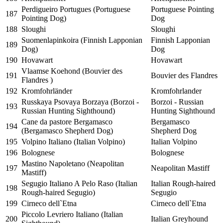
Perdigueiro Portugues (Portuguese
Portuguese Pointing
187
Pointing Dog)
Dog
188
Sloughi
Sloughi
Suomenlapinkoira (Finnish Lapponian
Finnish Lapponian
189
Dog)
Dog
190
Hovawart
Hovawart
Vlaamse Koehond (Bouvier des
191
Bouvier des Flandres
Flandres )
192
Kromfohrländer
Kromfohrlander
Russkaya Psovaya Borzaya (Borzoi -
Borzoi - Russian
193
Russian Hunting Sighthound)
Hunting Sighthound
Cane da pastore Bergamasco
Bergamasco
194
(Bergamasco Shepherd Dog)
Shepherd Dog
195
Volpino Italiano (Italian Volpino)
Italian Volpino
196
Bolognese
Bolognese
Mastino Napoletano (Neapolitan
197
Neapolitan Mastiff
Mastiff)
Segugio Italiano A Pelo Raso (Italian
Italian Rough-haired
198
Rough-haired Segugio)
Segugio
199
Cirneco dell`Etna
Cirneco dell`Etna
Piccolo Levriero Italiano (Italian
200
Italian Greyhound