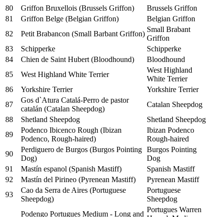
80
Griffon Bruxellois (Brussels Griffon)
Brussels Griffon
81
Griffon Belge (Belgian Griffon)
Belgian Griffon
Small Brabant
82
Petit Brabancon (Small Barbant Griffon)
Griffon
83
Schipperke
Schipperke
84
Chien de Saint Hubert (Bloodhound)
Bloodhound
West Highland
85
West Highland White Terrier
White Terrier
86
Yorkshire Terrier
Yorkshire Terrier
Gos d`Atura Catalá-Perro de pastor
87
Catalan Sheepdog
catalán (Catalan Sheepdog)
88
Shetland Sheepdog
Shetland Sheepdog
Podenco Ibicenco Rough (Ibizan
Ibizan Podenco
89
Podenco, Rough-haired)
Rough-haired
Perdiguero de Burgos (Burgos Pointing
Burgos Pointing
90
Dog)
Dog
91
Mastín espanol (Spanish Mastiff)
Spanish Mastiff
92
Mastín del Pirineo (Pyrenean Mastiff)
Pyrenean Mastiff
Cao da Serra de Aires (Portuguese
Portuguese
93
Sheepdog)
Sheepdog
Portugues Warren
Podengo Portugues Medium - Long and