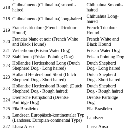
Chihuahueno (Chihuahua) smooth-
Chihuahua Smooth-
218
haired
haired
Chihuahua Long-
218
Chihuahueno (Chihuahua) long-haired
haired
Francias tricolore (French Tricolour
French Tricolour
219
Hound)
Hound
Francias blanc et noir (French White
French White and
220
and Black Hound)
Black Hound
221
Wetterhoun (Frisian Water Dog)
Frisian Water Dog
222
Stabijhoun (Frisian Pointing Dog)
Frisian Pointing Dog
Hollandse Herdershond Long (Dutch
Dutch Shepherd
223
Shepherd Dog - Long haired)
Dog - Long haired
Holland Herdershond Short (Dutch
Dutch Shepherd
223
Shepherd Dog - Short haired)
Dog - Short haired
Hollandse Herdershond Rough (Dutch
Dutch Shepherd
223
Shepherd Dog - Rough haired)
Dog - Rough haired
Drentsche Patrijshond (Drentse
Drentse Partridge
224
Partridge Dog)
Dog
225
Fila Brasileiro
Fila Brasileiro
Landseer, Europäisch-kontinentaler Typ
226
Landseer
(Landseer, Europian-continental Type)
227
Lhasa Apso
Lhasa Apso