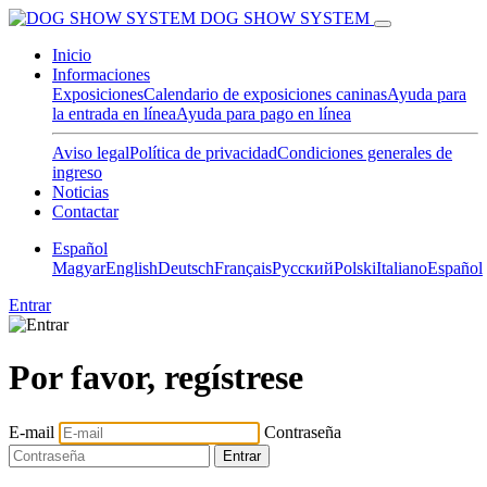
DOG SHOW SYSTEM
Inicio
Informaciones
Exposiciones
Calendario de exposiciones caninas
Ayuda para
la entrada en línea
Ayuda para pago en línea
Aviso legal
Política de privacidad
Condiciones generales de
ingreso
Noticias
Contactar
Español
Magyar
English
Deutsch
Français
Pусский
Polski
Italiano
Español
Entrar
Por favor, regístrese
E-mail
Contraseña