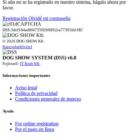
Si aún no se ha registrado en nuestro sistema, hágalo ahora por
favor.
Registración
Olvidé mi contraseña
DSS-3def184ad8f4755ff269862ea77393dd-HU
© 2026 DOG SHOW Kft.
Kapcsolatfelvétel
DOG SHOW SYSTEM (DSS) v6.8
Fejlesztő:
IT Kraft Kft.
Informaciones importantes
Aviso legal
Política de privacidad
Condiciones generales de ingreso
Ayuda
For online registration
Por el pago en línea