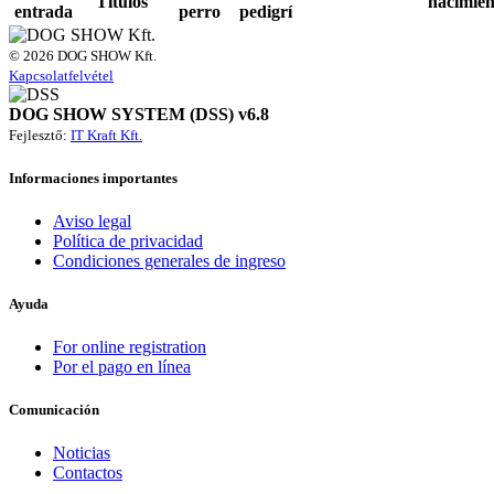
Títulos
nacimien
entrada
perro
pedigrí
© 2026 DOG SHOW Kft.
Kapcsolatfelvétel
DOG SHOW SYSTEM (DSS) v6.8
Fejlesztő:
IT Kraft Kft.
Informaciones importantes
Aviso legal
Política de privacidad
Condiciones generales de ingreso
Ayuda
For online registration
Por el pago en línea
Comunicación
Noticias
Contactos