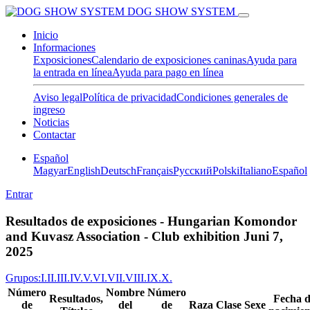
DOG SHOW SYSTEM
Inicio
Informaciones
Exposiciones
Calendario de exposiciones caninas
Ayuda para
la entrada en línea
Ayuda para pago en línea
Aviso legal
Política de privacidad
Condiciones generales de
ingreso
Noticias
Contactar
Español
Magyar
English
Deutsch
Français
Pусский
Polski
Italiano
Español
Entrar
Resultados de exposiciones - Hungarian Komondor
and Kuvasz Association - Club exhibition Juni 7,
2025
Grupos:
I.
II.
III.
IV.
V.
VI.
VII.
VIII.
IX.
X.
Número
Nombre
Número
Resultados,
Fecha d
de
del
de
Raza
Clase
Sexe