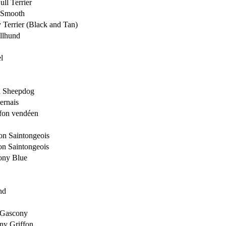
ull Terrier
r Smooth
 Terrier (Black and Tan)
llhund
l
h Sheepdog
ernais
ffon vendéen
on Saintongeois
on Saintongeois
ony Blue
nd
 Gascony
ny Griffon