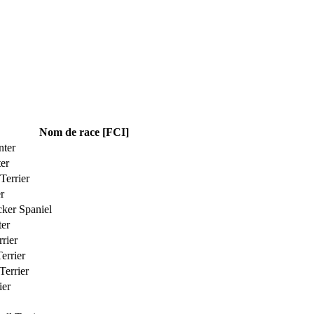
Nom de race [FCI]
nter
ter
Terrier
r
ker Spaniel
ter
rier
errier
Terrier
ier