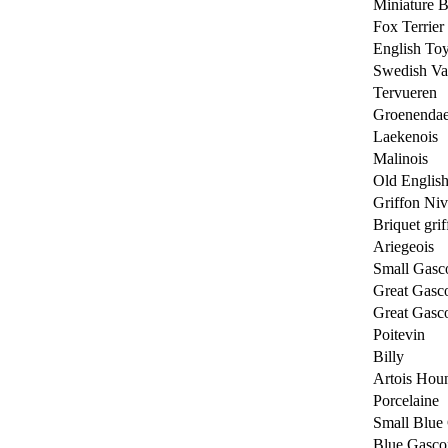
Miniature B
Fox Terrie
English Toy
Swedish Va
Tervueren
Groenendae
Laekenois
Malinois
Old Englis
Griffon Niv
Briquet gri
Ariegeois
Small Gasc
Great Gasc
Great Gasc
Poitevin
Billy
Artois Hou
Porcelaine
Small Blue
Blue Gasco