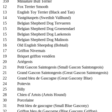
359
Miniature Bull Terrier
12
Fox Terrier Smooth
13
English Toy Terrier (Black and Tan)
14
Vastgötaspets (Swedish Vallhund)
15
Belgian Shepherd Dog Tervueren
15
Belgian Shepherd Dog Groenendael
15
Belgian Shepherd Dog Laekenois
15
Belgian Shepherd Dog Malinois
16
Old English Sheepdog (Bobtail)
17
Griffon Nivernais
19
Briquet griffon vendéen
20
Ariégeois
21
Petit Gascon Saintogeois (Small Gascon Saintongeois)
21
Grand Gascon Saintongeois (Great Gascon Saintongeois)
22
Grand bleu de Gascogne (Great Gascony Blue)
24
Poitevin
25
Billy
28
Chien d`Artois (Artois Hound)
30
Porcelaine
31
Petit bleu de gascogne (Small Blue Gascony)
32
Griffon bleu de Gascogne (Blue Gascony Griffon)