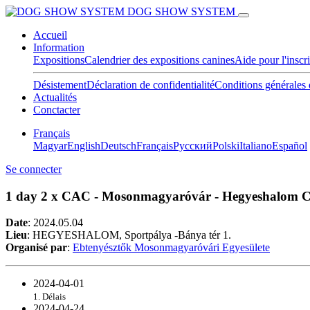
DOG SHOW SYSTEM
Accueil
Information
Expositions
Calendrier des expositions canines
Aide pour l'inscr
Désistement
Déclaration de confidentialité
Conditions générales 
Actualités
Conctacter
Français
Magyar
English
Deutsch
Français
Pусский
Polski
Italiano
Español
Se connecter
1 day 2 x CAC - Mosonmagyaróvár - Hegyeshalom C
Date
:
2024.05.04
Lieu
: HEGYESHALOM, Sportpálya -Bánya tér 1.
Organisé par
:
Ebtenyésztők Mosonmagyaróvári Egyesülete
2024-04-01
1. Délais
2024-04-24