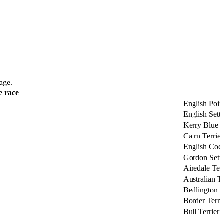
age.
 race
English Poi
English Set
Kerry Blue 
Cairn Terrie
English Coc
Gordon Set
Airedale Ter
Australian T
Bedlington 
Border Terr
Bull Terrier