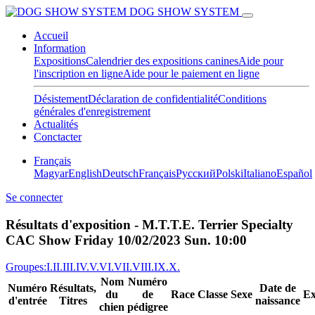
DOG SHOW SYSTEM
Accueil
Information
Expositions
Calendrier des expositions canines
Aide pour
l'inscription en ligne
Aide pour le paiement en ligne
Désistement
Déclaration de confidentialité
Conditions
générales d'enregistrement
Actualités
Conctacter
Français
Magyar
English
Deutsch
Français
Pусский
Polski
Italiano
Español
Se connecter
Résultats d'exposition - M.T.T.E. Terrier Specialty
CAC Show Friday 10/02/2023 Sun. 10:00
Groupes:
I.
II.
III.
IV.
V.
VI.
VII.
VIII.
IX.
X.
Nom
Numéro
Numéro
Résultats,
Date de
du
de
Race
Classe
Sexe
Ex
d'entrée
Titres
naissance
chien
pédigree