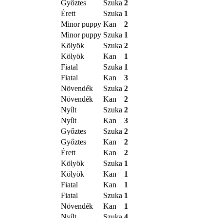
Győztes
Szuka
2
Érett
Szuka
1
Minor puppy
Kan
2
Minor puppy
Szuka
1
Kölyök
Szuka
2
Kölyök
Kan
1
Fiatal
Szuka
1
Fiatal
Kan
3
Növendék
Szuka
2
Növendék
Kan
2
Nyílt
Szuka
2
Nyílt
Kan
3
Győztes
Szuka
2
Győztes
Kan
2
Érett
Kan
2
Kölyök
Szuka
1
Kölyök
Kan
1
Fiatal
Kan
1
Fiatal
Szuka
1
Növendék
Kan
1
Nyílt
Szuka
4