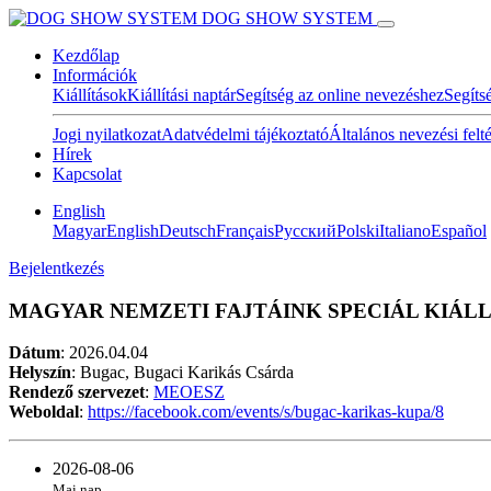
DOG SHOW SYSTEM
Kezdőlap
Információk
Kiállítások
Kiállítási naptár
Segítség az online nevezéshez
Segíts
Jogi nyilatkozat
Adatvédelmi tájékoztató
Általános nevezési felt
Hírek
Kapcsolat
English
Magyar
English
Deutsch
Français
Pусский
Polski
Italiano
Español
Bejelentkezés
MAGYAR NEMZETI FAJTÁINK SPECIÁL KIÁLLÍT
Dátum
:
2026.04.04
Helyszín
: Bugac, Bugaci Karikás Csárda
Rendező szervezet
:
MEOESZ
Weboldal
:
https://facebook.com/events/s/bugac-karikas-kupa/8
2026-08-06
Mai nap