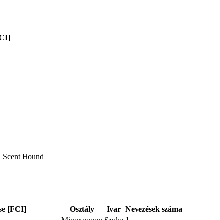
CI]
n Scent Hound
se [FCI]
Osztály
Ivar
Nevezések száma
Minor puppy
Szuka
1