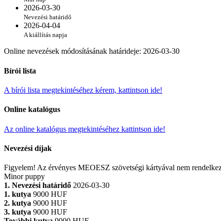
2026-03-30
Nevezési határidő
2026-04-04
A kiállítás napja
Online nevezések módosításának határideje
:
2026-03-30
Bírói lista
A bírói lista megtekintéséhez kérem, kattintson ide!
Online katalógus
Az online katalógus megtekintéséhez kattintson ide!
Nevezési díjak
Figyelem! Az érvényes MEOESZ szövetségi kártyával nem rendelkező ma
Minor puppy
1. Nevezési határidő
2026-03-30
1. kutya
9000 HUF
2. kutya
9000 HUF
3. kutya
9000 HUF
További kutya
9000 HUF