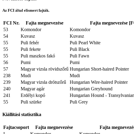
Az FCI által elismert fajták.
FCI Nr.
Fajta megnevezése
Fajta megnevezése [F
53
Komondor
Komondor
54
Kuvasz
Kuvasz
55
Puli fehér
Puli Pearl White
55
Puli fekete
Puli Black
55
Puli maszkos fakó
Puli Fawn
56
Pumi
Pumi
57
Magyar vizsla rövidszőrű
Hungarian Short-haired Pointer
238
Mudi
Mudi
239
Magyar vizsla drótszőrű
Hungarian Wire-haired Pointer
240
Magyar agár
Hungarian Greyhound
241
Erdélyi kopó
Hungarian Hound - Transylvania
55
Puli szürke
Puli Grey
Kiállítási statisztika
Fajtacsoport
Fajta megnevezése
Fajta megnevezé
I.
Komondor
Komondor