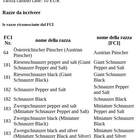
Tariffa cambio cane
:
10 EUR
Razze da iscrivere
le razze riconosciutte dal FCI
FCI
nome della razza
nome della razza
Nr.
[FCI]
Österreichischer Pinscher (Austrian
64
Austrian Pinscher
Pinscher)
Riesenschnauzer pepper and salt (Giant
Giant Schnauzer
181
Schnauzer Pepper and Salt)
Pepper and Salt
Riesenschnauzer black (Giant
Giant Schnauzer
181
Schnauzer Black)
Black
Schnauzer Pepper
182
Schnauzer Pepper and Salt
and Salt
182
Schnauzer Black
Schnauzer Black
Zwergschnauzer pepper and salt
Miniature Schnauzer
183
(Miniature Schnauzer Pepper and Salt)
Pepper and Salt
Zwergschnauzer black (Miniature
Miniature Schnauzer
183
Schnauzer Black)
Black
Zwergschnauzer black and silver
Miniature Schnauzer
183
(Miniature Schnauzer Black and Silver)
Black and Silver