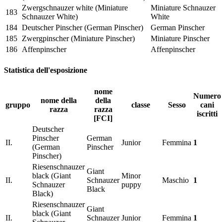
Zwergschnauzer white (Miniature
Miniature Schnauzer
183
Schnauzer White)
White
184
Deutscher Pinscher (German Pinscher)
German Pinscher
185
Zwergpinscher (Miniature Pinscher)
Miniature Pinscher
186
Affenpinscher
Affenpinscher
Statistica dell'esposizione
nome
Numero
nome della
della
gruppo
classe
Sesso
cani
razza
razza
iscritti
[FCI]
Deutscher
Pinscher
German
II.
Junior
Femmina
1
(German
Pinscher
Pinscher)
Riesenschnauzer
Giant
black (Giant
Minor
II.
Schnauzer
Maschio
1
Schnauzer
puppy
Black
Black)
Riesenschnauzer
Giant
black (Giant
II.
Schnauzer
Junior
Femmina
1