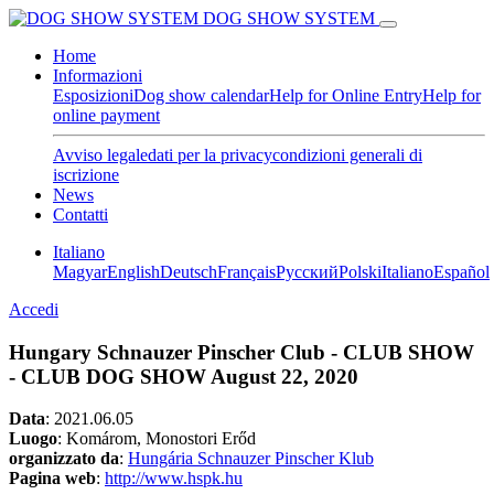
DOG SHOW SYSTEM
Home
Informazioni
Esposizioni
Dog show calendar
Help for Online Entry
Help for
online payment
Avviso legale
dati per la privacy
condizioni generali di
iscrizione
News
Contatti
Italiano
Magyar
English
Deutsch
Français
Pусский
Polski
Italiano
Español
Accedi
Hungary Schnauzer Pinscher Club - CLUB SHOW
- CLUB DOG SHOW August 22, 2020
Data
:
2021.06.05
Luogo
: Komárom, Monostori Erőd
organizzato da
:
Hungária Schnauzer Pinscher Klub
Pagina web
:
http://www.hspk.hu