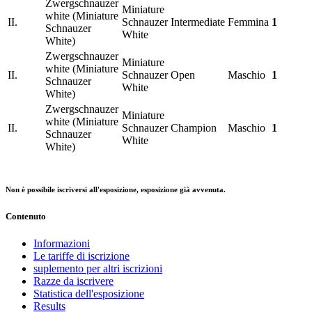
Zwergschnauzer
Miniature
white (Miniature
II.
Schnauzer
Intermediate
Femmina
1
Schnauzer
White
White)
Zwergschnauzer
Miniature
white (Miniature
II.
Schnauzer
Open
Maschio
1
Schnauzer
White
White)
Zwergschnauzer
Miniature
white (Miniature
II.
Schnauzer
Champion
Maschio
1
Schnauzer
White
White)
Non è possibile iscriversi all'esposizione, esposizione già avvenuta.
Contenuto
Informazioni
Le tariffe di iscrizione
suplemento per altri iscrizioni
Razze da iscrivere
Statistica dell'esposizione
Results