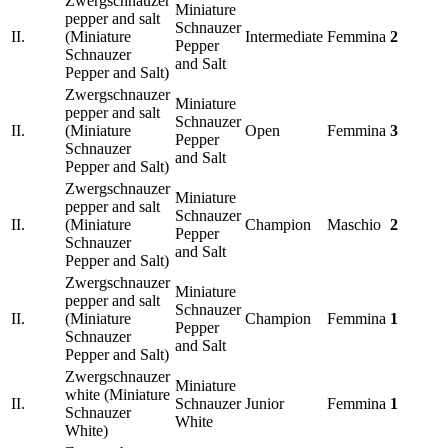
Zwergschnauzer
Miniature
pepper and salt
Schnauzer
II.
(Miniature
Intermediate
Femmina
2
Pepper
Schnauzer
and Salt
Pepper and Salt)
Zwergschnauzer
Miniature
pepper and salt
Schnauzer
II.
(Miniature
Open
Femmina
3
Pepper
Schnauzer
and Salt
Pepper and Salt)
Zwergschnauzer
Miniature
pepper and salt
Schnauzer
II.
(Miniature
Champion
Maschio
2
Pepper
Schnauzer
and Salt
Pepper and Salt)
Zwergschnauzer
Miniature
pepper and salt
Schnauzer
II.
(Miniature
Champion
Femmina
1
Pepper
Schnauzer
and Salt
Pepper and Salt)
Zwergschnauzer
Miniature
white (Miniature
II.
Schnauzer
Junior
Femmina
1
Schnauzer
White
White)