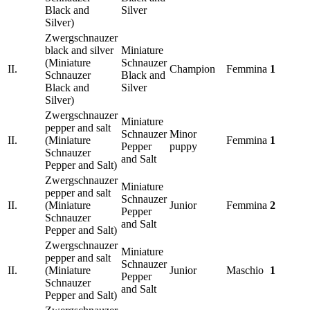
Black and
Silver
Silver)
Zwergschnauzer
black and silver
Miniature
(Miniature
Schnauzer
II.
Champion
Femmina
1
Schnauzer
Black and
Black and
Silver
Silver)
Zwergschnauzer
Miniature
pepper and salt
Schnauzer
Minor
II.
(Miniature
Femmina
1
Pepper
puppy
Schnauzer
and Salt
Pepper and Salt)
Zwergschnauzer
Miniature
pepper and salt
Schnauzer
II.
(Miniature
Junior
Femmina
2
Pepper
Schnauzer
and Salt
Pepper and Salt)
Zwergschnauzer
Miniature
pepper and salt
Schnauzer
II.
(Miniature
Junior
Maschio
1
Pepper
Schnauzer
and Salt
Pepper and Salt)