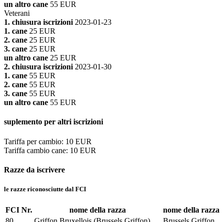
un altro cane
55 EUR
Veterani
1. chiusura iscrizioni
2023-01-23
1. cane
25 EUR
2. cane
25 EUR
3. cane
25 EUR
un altro cane
25 EUR
2. chiusura iscrizioni
2023-01-30
1. cane
55 EUR
2. cane
55 EUR
3. cane
55 EUR
un altro cane
55 EUR
suplemento per altri iscrizioni
Tariffa per cambio
:
10 EUR
Tariffa cambio cane
:
10 EUR
Razze da iscrivere
le razze riconosciutte dal FCI
FCI Nr.
nome della razza
nome della razza
80
Griffon Bruxellois (Brussels Griffon)
Brussels Griffon