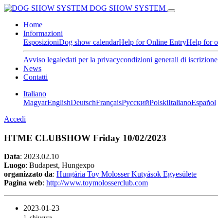
DOG SHOW SYSTEM
Home
Informazioni
Esposizioni
Dog show calendar
Help for Online Entry
Help for 
Avviso legale
dati per la privacy
condizioni generali di iscrizione
News
Contatti
Italiano
Magyar
English
Deutsch
Français
Pусский
Polski
Italiano
Español
Accedi
HTME CLUBSHOW Friday 10/02/2023
Data
:
2023.02.10
Luogo
: Budapest, Hungexpo
organizzato da
:
Hungária Toy Molosser Kutyások Egyesülete
Pagina web
:
http://www.toymolosserclub.com
2023-01-23
1. chiusura