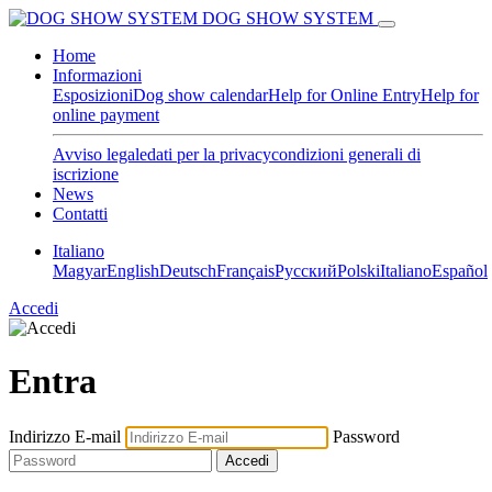
DOG SHOW SYSTEM
Home
Informazioni
Esposizioni
Dog show calendar
Help for Online Entry
Help for
online payment
Avviso legale
dati per la privacy
condizioni generali di
iscrizione
News
Contatti
Italiano
Magyar
English
Deutsch
Français
Pусский
Polski
Italiano
Español
Accedi
Entra
Indirizzo E-mail
Password