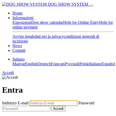
DOG SHOW SYSTEM
Home
Informazioni
Esposizioni
Dog show calendar
Help for Online Entry
Help for
online payment
Avviso legale
dati per la privacy
condizioni generali di
iscrizione
News
Contatti
Italiano
Magyar
English
Deutsch
Français
Pусский
Polski
Italiano
Español
Accedi
Entra
Indirizzo E-mail
Password