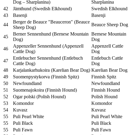
Dog – Sharplanina)
Sharplanina
42
Jämthund (Swedish Elkhound)
Swedish Elkhound
43
Basenji
Basenji
Berger de Beauce "Beauceron" (Beauce
44
Beauce Sheep Dog
Sheep Dog)
Berner Sennenhund (Bernese Mountain
Bernese Mountain
45
Dog)
Dog
Appenzeller Sennenhund (Appenzell
Appenzell Cattle
46
Cattle Dog)
Dog
Entlebucher Sennenhund (Entlebuch
Entlebuch Cattle
47
Cattle Dog)
Dog
48
Karjalankarhukoira (Karelian Bear Dog)
Karelian Bear Dog
49
Suomenpystykorva (Finnish Spitz)
Finnish Spitz
50
Newfoundland
Newfoundland
51
Suomenajokoira (Finnish Hound)
Finnish Hound
52
Ogar polski (Polish Hound)
Polish Hound
53
Komondor
Komondor
54
Kuvasz
Kuvasz
55
Puli Pearl White
Puli Pearl White
55
Puli Black
Puli Black
55
Puli Fawn
Puli Fawn