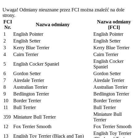
Uwaga! Odmiany nieuznane przez FCI można znaleźć na dole
strony.
FCI
Nazwa odmiany
Nazwa odmiany
Nr.
[FCI]
1
English Pointer
English Pointer
2
English Setter
English Setter
3
Kerry Blue Terrier
Kerry Blue Terrier
4
Cairn Terrier
Cairn Terrier
English Cocker
5
English Cocker Spaniel
Spaniel
6
Gordon Setter
Gordon Setter
7
Airedale Terrier
Airedale Terrier
8
Australian Terrier
Australian Terrier
9
Bedlington Terrier
Bedlington Terrier
10
Border Terrier
Border Terrier
11
Bull Terrier
Bull Terrier
Miniature Bull
359
Miniature Bull Terrier
Terrier
12
Fox Terrier Smooth
Fox Terrier Smooth
English Toy Terrier
13
English Toy Terrier (Black and Tan)