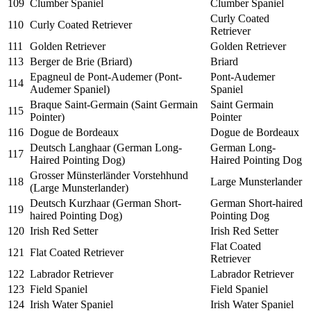
109
Clumber Spaniel
Clumber Spaniel
Curly Coated
110
Curly Coated Retriever
Retriever
111
Golden Retriever
Golden Retriever
113
Berger de Brie (Briard)
Briard
Epagneul de Pont-Audemer (Pont-
Pont-Audemer
114
Audemer Spaniel)
Spaniel
Braque Saint-Germain (Saint Germain
Saint Germain
115
Pointer)
Pointer
116
Dogue de Bordeaux
Dogue de Bordeaux
Deutsch Langhaar (German Long-
German Long-
117
Haired Pointing Dog)
Haired Pointing Dog
Grosser Münsterländer Vorstehhund
118
Large Munsterlander
(Large Munsterlander)
Deutsch Kurzhaar (German Short-
German Short-haired
119
haired Pointing Dog)
Pointing Dog
120
Irish Red Setter
Irish Red Setter
Flat Coated
121
Flat Coated Retriever
Retriever
122
Labrador Retriever
Labrador Retriever
123
Field Spaniel
Field Spaniel
124
Irish Water Spaniel
Irish Water Spaniel