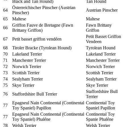
Black and Tan Hound)
Tan Hound
Österreichischer Pinscher (Austrian
64
Austrian Pinscher
Pinscher)
65
Maltese
Maltese
Griffon Fauve de Bretagne (Fawn
Fawn Brittany
66
Brittany Griffon)
Griffon
Petit Basset Griffon
67
Petit basset griffon vendéen
Vendeen
68
Tiroler Bracke (Tyrolean Hound)
Tyrolean Hound
70
Lakeland Terrier
Lakeland Terrier
71
Manchester Terrier
Manchester Terrier
72
Norwich Terrier
Norwich Terrier
73
Scottish Terrier
Scottish Terrier
74
Sealyham Terrier
Sealyham Terrier
75
Skye Terrier
Skye Terrier
Staffordshire Bull
76
Staffordshire Bull Terrier
Terrier
Epagneul Nain Continental (Continental
Continental Toy
77
Toy Spaniel) Papillon
Spaniel Papillon
Epagneul Nain Continental (Continental
Continental Toy
77
Toy Spaniel) Phaléne
Spanie Phaléne
78
Welsh Terrier
Welsh Terrier