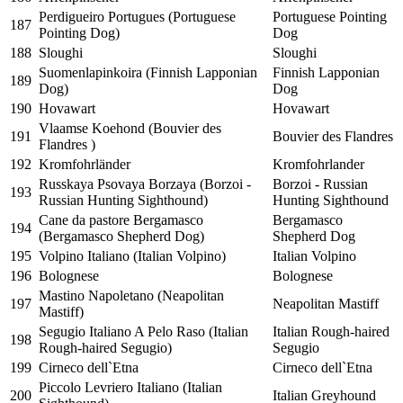
Perdigueiro Portugues (Portuguese
Portuguese Pointing
187
Pointing Dog)
Dog
188
Sloughi
Sloughi
Suomenlapinkoira (Finnish Lapponian
Finnish Lapponian
189
Dog)
Dog
190
Hovawart
Hovawart
Vlaamse Koehond (Bouvier des
191
Bouvier des Flandres
Flandres )
192
Kromfohrländer
Kromfohrlander
Russkaya Psovaya Borzaya (Borzoi -
Borzoi - Russian
193
Russian Hunting Sighthound)
Hunting Sighthound
Cane da pastore Bergamasco
Bergamasco
194
(Bergamasco Shepherd Dog)
Shepherd Dog
195
Volpino Italiano (Italian Volpino)
Italian Volpino
196
Bolognese
Bolognese
Mastino Napoletano (Neapolitan
197
Neapolitan Mastiff
Mastiff)
Segugio Italiano A Pelo Raso (Italian
Italian Rough-haired
198
Rough-haired Segugio)
Segugio
199
Cirneco dell`Etna
Cirneco dell`Etna
Piccolo Levriero Italiano (Italian
200
Italian Greyhound