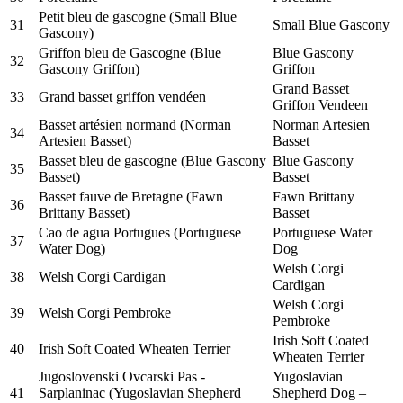
Petit bleu de gascogne (Small Blue
31
Small Blue Gascony
Gascony)
Griffon bleu de Gascogne (Blue
Blue Gascony
32
Gascony Griffon)
Griffon
Grand Basset
33
Grand basset griffon vendéen
Griffon Vendeen
Basset artésien normand (Norman
Norman Artesien
34
Artesien Basset)
Basset
Basset bleu de gascogne (Blue Gascony
Blue Gascony
35
Basset)
Basset
Basset fauve de Bretagne (Fawn
Fawn Brittany
36
Brittany Basset)
Basset
Cao de agua Portugues (Portuguese
Portuguese Water
37
Water Dog)
Dog
Welsh Corgi
38
Welsh Corgi Cardigan
Cardigan
Welsh Corgi
39
Welsh Corgi Pembroke
Pembroke
Irish Soft Coated
40
Irish Soft Coated Wheaten Terrier
Wheaten Terrier
Jugoslovenski Ovcarski Pas -
Yugoslavian
41
Sarplaninac (Yugoslavian Shepherd
Shepherd Dog –