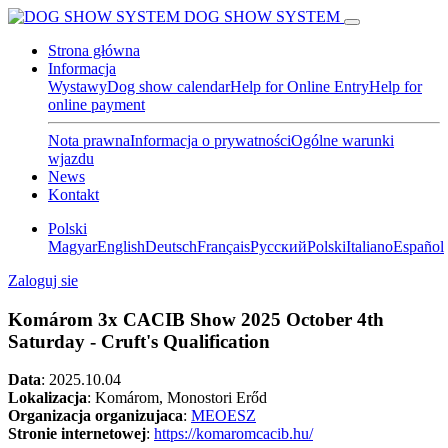
DOG SHOW SYSTEM
Strona główna
Informacja
Wystawy
Dog show calendar
Help for Online Entry
Help for
online payment
Nota prawna
Informacja o prywatności
Ogólne warunki
wjazdu
News
Kontakt
Polski
Magyar
English
Deutsch
Français
Pусский
Polski
Italiano
Español
Zaloguj sie
Komárom 3x CACIB Show 2025 October 4th
Saturday - Cruft's Qualification
Data
:
2025.10.04
Lokalizacja
: Komárom, Monostori Erőd
Organizacja organizujaca
:
MEOESZ
Stronie internetowej
:
https://komaromcacib.hu/