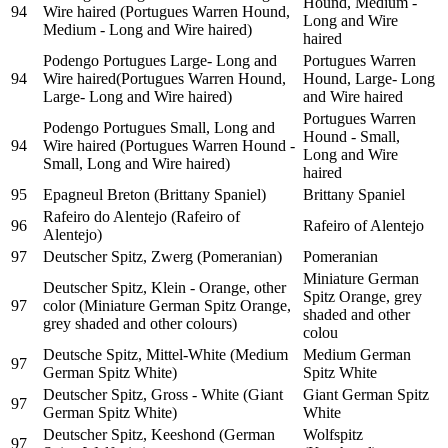
Hound, Medium -
94
Wire haired (Portugues Warren Hound,
Long and Wire
Medium - Long and Wire haired)
haired
Podengo Portugues Large- Long and
Portugues Warren
94
Wire haired(Portugues Warren Hound,
Hound, Large- Long
Large- Long and Wire haired)
and Wire haired
Portugues Warren
Podengo Portugues Small, Long and
Hound - Small,
94
Wire haired (Portugues Warren Hound -
Long and Wire
Small, Long and Wire haired)
haired
95
Epagneul Breton (Brittany Spaniel)
Brittany Spaniel
Rafeiro do Alentejo (Rafeiro of
96
Rafeiro of Alentejo
Alentejo)
97
Deutscher Spitz, Zwerg (Pomeranian)
Pomeranian
Miniature German
Deutscher Spitz, Klein - Orange, other
Spitz Orange, grey
97
color (Miniature German Spitz Orange,
shaded and other
grey shaded and other colours)
colou
Deutsche Spitz, Mittel-White (Medium
Medium German
97
German Spitz White)
Spitz White
Deutscher Spitz, Gross - White (Giant
Giant German Spitz
97
German Spitz White)
White
Deutscher Spitz, Keeshond (German
Wolfspitz
97