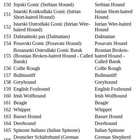
150
Srpski Gonic (Serbian Hound)
Serbian Hound
Istarski Kratkodlaki Gonic (Istrian
Istrian Short-haired
151
Short-haired Hound)
Hound
Istarski Ostrodlaki Gonic (Istrian Wire-
Istrian Wire-haired
152
haired Hound)
Hound
153
Dalmatinski pas (Dalmatian)
Dalmatian
154
Posavski Gonic (Posavatz Hound)
Posavatz Hound
Bosanaski Ostrodlaki Gonic Barak
Bosnian Broken-
155
(Bosnian Broken-haired Hound - Called
haired Hound -
Barak)
Called Barak
156
Collie Rough
Collie Rough
157
Bullmastiff
Bullmastiff
158
Greyhound
Greyhound
159
English Foxhound
English Foxhound
160
Irish Wolfhound
Irish Wolfhound
161
Beagle
Beagle
162
Whippet
Whippet
163
Basset Hound
Basset Hound
164
Deerhound
Deerhound
165
Spinone Italiano (Italian Spinone)
Italian Spinone
Deutscher Schäferhund (German
German Shepherd
166