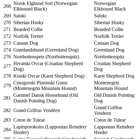
Norsk Elghund Sort (Norwegian
Norwegian
268
Elkhound Black)
Elkhound Black
269
Saluki
Saluki
270
Siberian Husky
Siberian Husky
271
Bearded Collie
Bearded Collie
272
Norfolk Terrier
Norfolk Terrier
273
Canaan Dog
Canaan Dog
274
Grønlandshund (Greenland Dog)
Greenland Dog
276
Norrbottenspets (Norrbottenspitz)
Norrbottenspitz
Hrvatski Ovcar (Croatian Shepherd
Croatian Shepherd
277
Dog)
Dog
278
Kraski Ovcar (Karst Shepherd Dog)
Karst Shepherd Dog
Crnogorski Planinski Gonic
Montenegrin
279
(Montenegrin Mountain Hound)
Mountain Hound
Gammel Dansk Honsehund (Old
Old Danish Pointing
281
Danish Pointing Dog)
Dog
Grand Griffon
282
Grand Griffon Vendéen
Vendeen
283
Coton de Tulear
Coton de Tulear
Lapinporokoira (Lapponian Reindeer
Lapponian Reindeer
284
Herder)
Herder