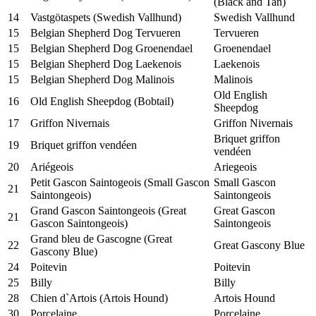
(Black and Tan)
14
Vastgötaspets (Swedish Vallhund)
Swedish Vallhund
15
Belgian Shepherd Dog Tervueren
Tervueren
15
Belgian Shepherd Dog Groenendael
Groenendael
15
Belgian Shepherd Dog Laekenois
Laekenois
15
Belgian Shepherd Dog Malinois
Malinois
Old English
16
Old English Sheepdog (Bobtail)
Sheepdog
17
Griffon Nivernais
Griffon Nivernais
Briquet griffon
19
Briquet griffon vendéen
vendéen
20
Ariégeois
Ariegeois
Petit Gascon Saintogeois (Small Gascon
Small Gascon
21
Saintongeois)
Saintongeois
Grand Gascon Saintongeois (Great
Great Gascon
21
Gascon Saintongeois)
Saintongeois
Grand bleu de Gascogne (Great
22
Great Gascony Blue
Gascony Blue)
24
Poitevin
Poitevin
25
Billy
Billy
28
Chien d`Artois (Artois Hound)
Artois Hound
30
Porcelaine
Porcelaine