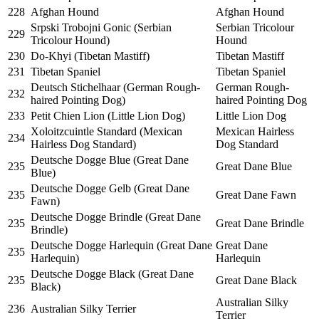
228
Afghan Hound
Afghan Hound
Srpski Trobojni Gonic (Serbian
Serbian Tricolour
229
Tricolour Hound)
Hound
230
Do-Khyi (Tibetan Mastiff)
Tibetan Mastiff
231
Tibetan Spaniel
Tibetan Spaniel
Deutsch Stichelhaar (German Rough-
German Rough-
232
haired Pointing Dog)
haired Pointing Dog
233
Petit Chien Lion (Little Lion Dog)
Little Lion Dog
Xoloitzcuintle Standard (Mexican
Mexican Hairless
234
Hairless Dog Standard)
Dog Standard
Deutsche Dogge Blue (Great Dane
235
Great Dane Blue
Blue)
Deutsche Dogge Gelb (Great Dane
235
Great Dane Fawn
Fawn)
Deutsche Dogge Brindle (Great Dane
235
Great Dane Brindle
Brindle)
Deutsche Dogge Harlequin (Great Dane
Great Dane
235
Harlequin)
Harlequin
Deutsche Dogge Black (Great Dane
235
Great Dane Black
Black)
Australian Silky
236
Australian Silky Terrier
Terrier