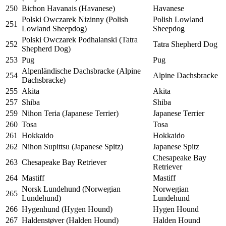
250
Bichon Havanais (Havanese)
Havanese
Polski Owczarek Nizinny (Polish
Polish Lowland
251
Lowland Sheepdog)
Sheepdog
Polski Owczarek Podhalanski (Tatra
252
Tatra Shepherd Dog
Shepherd Dog)
253
Pug
Pug
Alpenländische Dachsbracke (Alpine
254
Alpine Dachsbracke
Dachsbracke)
255
Akita
Akita
257
Shiba
Shiba
259
Nihon Teria (Japanese Terrier)
Japanese Terrier
260
Tosa
Tosa
261
Hokkaido
Hokkaido
262
Nihon Supittsu (Japanese Spitz)
Japanese Spitz
Chesapeake Bay
263
Chesapeake Bay Retriever
Retriever
264
Mastiff
Mastiff
Norsk Lundehund (Norwegian
Norwegian
265
Lundehund)
Lundehund
266
Hygenhund (Hygen Hound)
Hygen Hound
267
Haldenstøver (Halden Hound)
Halden Hound