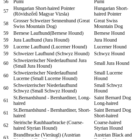
56
Pumi
Pumi
Hungarian Short-haired Pointer
Hungarian Short-
57
(Rövidszőrű Magyar Vizsla)
haired Pointer
Grosser Schweizer Sennenhund (Great
Great Swiss
58
Swiss Mountain Dog)
Mountain Dog
59
Bernese Laufhund(Bernese Hound)
Bernese Hound
59
Jura Laufhund (Jura Hound)
Jura Hound
59
Lucerne Laufhund (Lucerner Hound)
Lucerner Hound
59
Schweizer Laufhund (Schwyz Hound)
Schwyz Hound
Schweizerischer Niederlaufhund Jura
60
Small Jura Hound
(Small Jura Hound)
Schweizerischer Niederlaufhund
Small Lucerne
60
Lucerne (Small Lucerne Hound)
Hound
Schweizerischer Niederlaufhund
Small Schwyz
60
Schwyz (Small Schwyz Hound)
Hound
St.Bernardshund - Bernhardiner, Long-
Saint Bernard Dog
61
haired
Long-haired
St.Bernardshund - Bernhardiner, Short-
Saint Bernard Dog
61
haired
Short-haired
Steirische Rauhhaarbracke (Coarse-
Coarse-haired
62
haired Styrian Hound)
Styrian Hound
Brandlbracke (Vieräugl) (Austrian
Austrian Black and
63