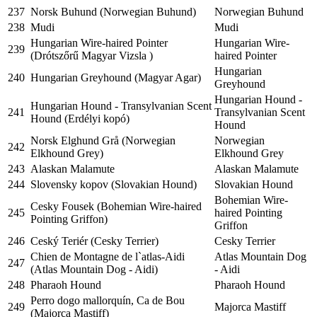
237
Norsk Buhund (Norwegian Buhund)
Norwegian Buhund
238
Mudi
Mudi
Hungarian Wire-haired Pointer
Hungarian Wire-
239
(Drótszőrű Magyar Vizsla )
haired Pointer
Hungarian
240
Hungarian Greyhound (Magyar Agar)
Greyhound
Hungarian Hound -
Hungarian Hound - Transylvanian Scent
241
Transylvanian Scent
Hound (Erdélyi kopó)
Hound
Norsk Elghund Grå (Norwegian
Norwegian
242
Elkhound Grey)
Elkhound Grey
243
Alaskan Malamute
Alaskan Malamute
244
Slovensky kopov (Slovakian Hound)
Slovakian Hound
Bohemian Wire-
Cesky Fousek (Bohemian Wire-haired
245
haired Pointing
Pointing Griffon)
Griffon
246
Ceský Teriér (Cesky Terrier)
Cesky Terrier
Chien de Montagne de l`atlas-Aidi
Atlas Mountain Dog
247
(Atlas Mountain Dog - Aidi)
- Aidi
248
Pharaoh Hound
Pharaoh Hound
Perro dogo mallorquín, Ca de Bou
249
Majorca Mastiff
(Majorca Mastiff)