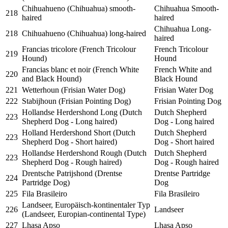
Chihuahueno (Chihuahua) smooth-
Chihuahua Smooth-
218
haired
haired
Chihuahua Long-
218
Chihuahueno (Chihuahua) long-haired
haired
Francias tricolore (French Tricolour
French Tricolour
219
Hound)
Hound
Francias blanc et noir (French White
French White and
220
and Black Hound)
Black Hound
221
Wetterhoun (Frisian Water Dog)
Frisian Water Dog
222
Stabijhoun (Frisian Pointing Dog)
Frisian Pointing Dog
Hollandse Herdershond Long (Dutch
Dutch Shepherd
223
Shepherd Dog - Long haired)
Dog - Long haired
Holland Herdershond Short (Dutch
Dutch Shepherd
223
Shepherd Dog - Short haired)
Dog - Short haired
Hollandse Herdershond Rough (Dutch
Dutch Shepherd
223
Shepherd Dog - Rough haired)
Dog - Rough haired
Drentsche Patrijshond (Drentse
Drentse Partridge
224
Partridge Dog)
Dog
225
Fila Brasileiro
Fila Brasileiro
Landseer, Europäisch-kontinentaler Typ
226
Landseer
(Landseer, Europian-continental Type)
227
Lhasa Apso
Lhasa Apso