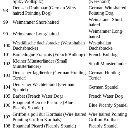
Spitz, Wolfspitz)
(Keeshond)
Deutsch Drahthaar (German Wire-
German Wire-haired
98
haired Pointing Dog)
Pointing Dog
Weimaraner Short-
99
Weimaraner Short-haired
haired
Weimaraner Long-
99
Weimaraner Long-haired
haired
Westfälische dachsbracke (Westphalian
Westphalian
100
Dachsbracke)
Dachsbracke
101
Bouledogue Francais (French Bulldog)
French Bulldog
Kleiner Münsterländer (Small
102
Small Munsterlander
Munsterlander)
Deutscher Jagdterrier (German Hunting
German Hunting
103
Terrier)
Terrier
Deutscher Wachtelhund (German
104
German Spaniel
Spaniel)
105
Barbet (French Water Dog)
French Water Dog
Epagneul Bleu de Picardie (Blue
106
Blue Picardy Spaniel
Picardy Spaniel)
Griffon a poil dur Korthals (Wire-haired
Wire-haired Pointing
107
Pointing Griffon Korthals)
Griffon Korthals
108
Epagneul Picard (Picardy Spaniel)
Picardy Spaniel