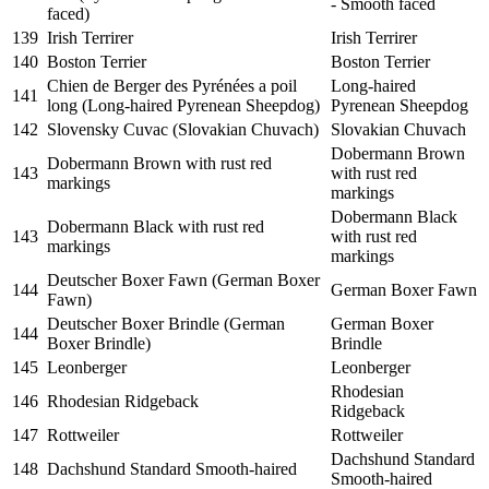
- Smooth faced
faced)
139
Irish Terrirer
Irish Terrirer
140
Boston Terrier
Boston Terrier
Chien de Berger des Pyrénées a poil
Long-haired
141
long (Long-haired Pyrenean Sheepdog)
Pyrenean Sheepdog
142
Slovensky Cuvac (Slovakian Chuvach)
Slovakian Chuvach
Dobermann Brown
Dobermann Brown with rust red
143
with rust red
markings
markings
Dobermann Black
Dobermann Black with rust red
143
with rust red
markings
markings
Deutscher Boxer Fawn (German Boxer
144
German Boxer Fawn
Fawn)
Deutscher Boxer Brindle (German
German Boxer
144
Boxer Brindle)
Brindle
145
Leonberger
Leonberger
Rhodesian
146
Rhodesian Ridgeback
Ridgeback
147
Rottweiler
Rottweiler
Dachshund Standard
148
Dachshund Standard Smooth-haired
Smooth-haired