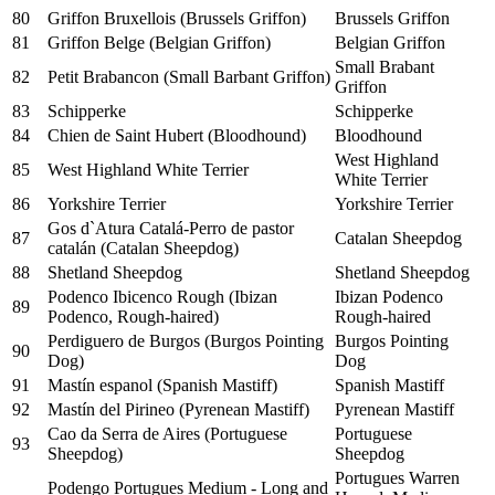
80
Griffon Bruxellois (Brussels Griffon)
Brussels Griffon
81
Griffon Belge (Belgian Griffon)
Belgian Griffon
Small Brabant
82
Petit Brabancon (Small Barbant Griffon)
Griffon
83
Schipperke
Schipperke
84
Chien de Saint Hubert (Bloodhound)
Bloodhound
West Highland
85
West Highland White Terrier
White Terrier
86
Yorkshire Terrier
Yorkshire Terrier
Gos d`Atura Catalá-Perro de pastor
87
Catalan Sheepdog
catalán (Catalan Sheepdog)
88
Shetland Sheepdog
Shetland Sheepdog
Podenco Ibicenco Rough (Ibizan
Ibizan Podenco
89
Podenco, Rough-haired)
Rough-haired
Perdiguero de Burgos (Burgos Pointing
Burgos Pointing
90
Dog)
Dog
91
Mastín espanol (Spanish Mastiff)
Spanish Mastiff
92
Mastín del Pirineo (Pyrenean Mastiff)
Pyrenean Mastiff
Cao da Serra de Aires (Portuguese
Portuguese
93
Sheepdog)
Sheepdog
Portugues Warren
Podengo Portugues Medium - Long and