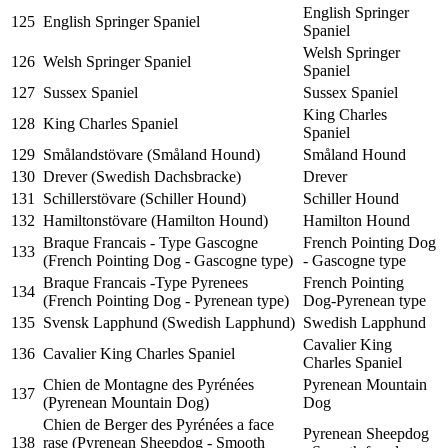
English Springer
125
English Springer Spaniel
Spaniel
Welsh Springer
126
Welsh Springer Spaniel
Spaniel
127
Sussex Spaniel
Sussex Spaniel
King Charles
128
King Charles Spaniel
Spaniel
129
Smålandstövare (Småland Hound)
Småland Hound
130
Drever (Swedish Dachsbracke)
Drever
131
Schillerstövare (Schiller Hound)
Schiller Hound
132
Hamiltonstövare (Hamilton Hound)
Hamilton Hound
Braque Francais - Type Gascogne
French Pointing Dog
133
(French Pointing Dog - Gascogne type)
- Gascogne type
Braque Francais -Type Pyrenees
French Pointing
134
(French Pointing Dog - Pyrenean type)
Dog-Pyrenean type
135
Svensk Lapphund (Swedish Lapphund)
Swedish Lapphund
Cavalier King
136
Cavalier King Charles Spaniel
Charles Spaniel
Chien de Montagne des Pyrénées
Pyrenean Mountain
137
(Pyrenean Mountain Dog)
Dog
Chien de Berger des Pyrénées a face
Pyrenean Sheepdog
138
rase (Pyrenean Sheepdog - Smooth