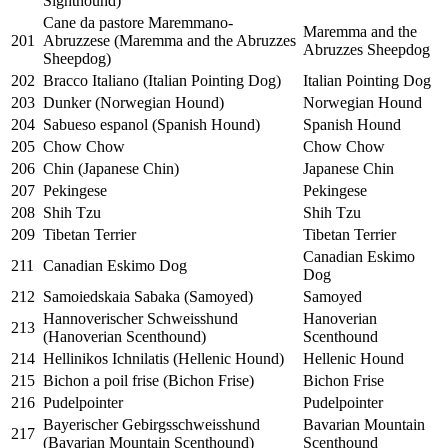
Sighthound)
Cane da pastore Maremmano-
Maremma and the
201
Abruzzese (Maremma and the Abruzzes
Abruzzes Sheepdog
Sheepdog)
202
Bracco Italiano (Italian Pointing Dog)
Italian Pointing Dog
203
Dunker (Norwegian Hound)
Norwegian Hound
204
Sabueso espanol (Spanish Hound)
Spanish Hound
205
Chow Chow
Chow Chow
206
Chin (Japanese Chin)
Japanese Chin
207
Pekingese
Pekingese
208
Shih Tzu
Shih Tzu
209
Tibetan Terrier
Tibetan Terrier
Canadian Eskimo
211
Canadian Eskimo Dog
Dog
212
Samoiedskaia Sabaka (Samoyed)
Samoyed
Hannoverischer Schweisshund
Hanoverian
213
(Hanoverian Scenthound)
Scenthound
214
Hellinikos Ichnilatis (Hellenic Hound)
Hellenic Hound
215
Bichon a poil frise (Bichon Frise)
Bichon Frise
216
Pudelpointer
Pudelpointer
Bayerischer Gebirgsschweisshund
Bavarian Mountain
217
(Bavarian Mountain Scenthound)
Scenthound