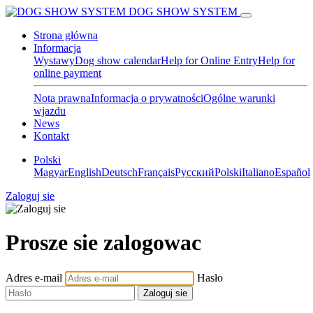
DOG SHOW SYSTEM
Strona główna
Informacja
Wystawy
Dog show calendar
Help for Online Entry
Help for
online payment
Nota prawna
Informacja o prywatności
Ogólne warunki
wjazdu
News
Kontakt
Polski
Magyar
English
Deutsch
Français
Pусский
Polski
Italiano
Español
Zaloguj sie
Prosze sie zalogowac
Adres e-mail
Hasło