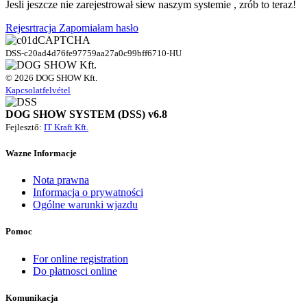
Jesli jeszcze nie zarejestrował siew naszym systemie , zrób to teraz!
Rejesrtracja
Zapomiałam hasło
DSS-c20ad4d76fe97759aa27a0c99bff6710-HU
© 2026 DOG SHOW Kft.
Kapcsolatfelvétel
DOG SHOW SYSTEM (DSS) v6.8
Fejlesztő:
IT Kraft Kft.
Wazne Informacje
Nota prawna
Informacja o prywatności
Ogólne warunki wjazdu
Pomoc
For online registration
Do płatnosci online
Komunikacja