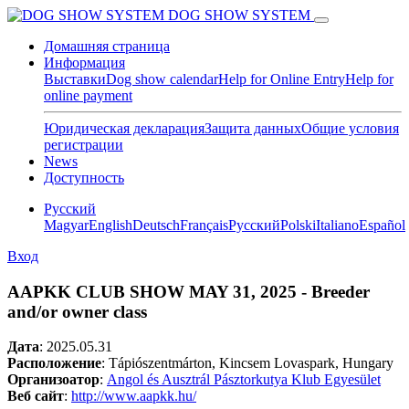
DOG SHOW SYSTEM
Домашняя страница
Информация
Выставки
Dog show calendar
Help for Online Entry
Help for
online payment
Юридическая декларация
Защита данных
Общие условия
регистрации
News
Доступность
Pусский
Magyar
English
Deutsch
Français
Pусский
Polski
Italiano
Español
Вход
AAPKK CLUB SHOW MAY 31, 2025 - Breeder
and/or owner class
Дата
:
2025.05.31
Расположение
: Tápiószentmárton, Kincsem Lovaspark, Hungary
Организоатор
:
Angol és Ausztrál Pásztorkutya Klub Egyesület
Веб сайт
:
http://www.aapkk.hu/