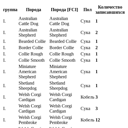
Количество
группа
Порода
Порода [FCI]
Пол
записавшихся
Australian
Australian
I.
Сука
1
Cattle Dog
Cattle Dog
Australian
Australian
I.
Сука
2
Shepherd
Shepherd
I.
Bearded Collie
Bearded Collie
Сука
1
I.
Border Collie
Border Collie
Сука
2
I.
Collie Rough
Collie Rough
Сука
1
I.
Collie Smooth
Collie Smooth
Сука
1
Miniature
Miniature
I.
American
American
Сука
1
Shepherd
Shepherd
Shetland
Shetland
I.
Сука
1
Sheepdog
Sheepdog
Welsh Corgi
Welsh Corgi
I.
Кобель
3
Cardigan
Cardigan
Welsh Corgi
Welsh Corgi
I.
Сука
3
Cardigan
Cardigan
Welsh Corgi
Welsh Corgi
I.
Кобель
12
Pembroke
Pembroke