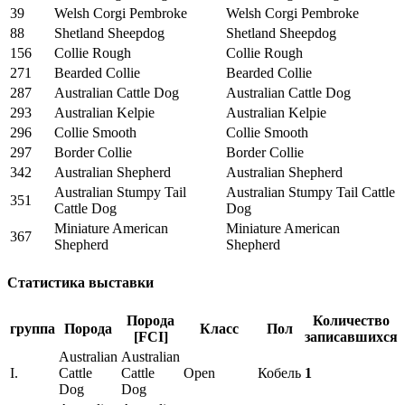
39
Welsh Corgi Pembroke
Welsh Corgi Pembroke
88
Shetland Sheepdog
Shetland Sheepdog
156
Collie Rough
Collie Rough
271
Bearded Collie
Bearded Collie
287
Australian Cattle Dog
Australian Cattle Dog
293
Australian Kelpie
Australian Kelpie
296
Collie Smooth
Collie Smooth
297
Border Collie
Border Collie
342
Australian Shepherd
Australian Shepherd
Australian Stumpy Tail
Australian Stumpy Tail Cattle
351
Cattle Dog
Dog
Miniature American
Miniature American
367
Shepherd
Shepherd
Статистика выставки
Порода
Количество
группа
Порода
Класс
Пол
[FCI]
записавшихся
Australian
Australian
I.
Cattle
Cattle
Open
Кобель
1
Dog
Dog