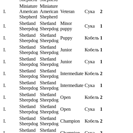
Miniature
Miniature
I.
American
American
Veteran
Сука
2
Shepherd
Shepherd
Shetland
Shetland
Minor
I.
Сука
1
Sheepdog
Sheepdog
puppy
Shetland
Shetland
I.
Puppy
Кобель
1
Sheepdog
Sheepdog
Shetland
Shetland
I.
Junior
Кобель
1
Sheepdog
Sheepdog
Shetland
Shetland
I.
Junior
Сука
1
Sheepdog
Sheepdog
Shetland
Shetland
I.
Intermediate
Кобель
2
Sheepdog
Sheepdog
Shetland
Shetland
I.
Intermediate
Сука
1
Sheepdog
Sheepdog
Shetland
Shetland
I.
Open
Кобель
2
Sheepdog
Sheepdog
Shetland
Shetland
I.
Open
Сука
1
Sheepdog
Sheepdog
Shetland
Shetland
I.
Champion
Кобель
2
Sheepdog
Sheepdog
Shetland
Shetland
I.
Champion
Сука
3