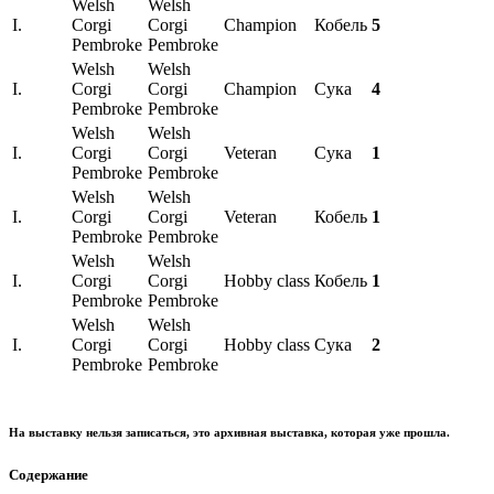
Welsh
Welsh
I.
Corgi
Corgi
Champion
Кобель
5
Pembroke
Pembroke
Welsh
Welsh
I.
Corgi
Corgi
Champion
Сука
4
Pembroke
Pembroke
Welsh
Welsh
I.
Corgi
Corgi
Veteran
Сука
1
Pembroke
Pembroke
Welsh
Welsh
I.
Corgi
Corgi
Veteran
Кобель
1
Pembroke
Pembroke
Welsh
Welsh
I.
Corgi
Corgi
Hobby class
Кобель
1
Pembroke
Pembroke
Welsh
Welsh
I.
Corgi
Corgi
Hobby class
Сука
2
Pembroke
Pembroke
На выставку нельзя записаться, это архивная выставка, которая уже прошла.
Содержание