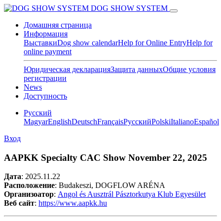
DOG SHOW SYSTEM
Домашняя страница
Информация
Выставки
Dog show calendar
Help for Online Entry
Help for
online payment
Юридическая декларация
Защита данных
Общие условия
регистрации
News
Доступность
Pусский
Magyar
English
Deutsch
Français
Pусский
Polski
Italiano
Español
Вход
AAPKK Specialty CAC Show November 22, 2025
Дата
:
2025.11.22
Расположение
: Budakeszi, DOGFLOW ARÉNA
Организоатор
:
Angol és Ausztrál Pásztorkutya Klub Egyesület
Веб сайт
:
https://www.aapkk.hu