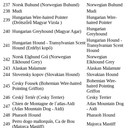
237
Norsk Buhund (Norwegian Buhund)
Norwegian Buhund
238
Mudi
Mudi
Hungarian Wire-haired Pointer
Hungarian Wire-
239
(Drótszőrű Magyar Vizsla )
haired Pointer
Hungarian
240
Hungarian Greyhound (Magyar Agar)
Greyhound
Hungarian Hound -
Hungarian Hound - Transylvanian Scent
241
Transylvanian Scent
Hound (Erdélyi kopó)
Hound
Norsk Elghund Grå (Norwegian
Norwegian
242
Elkhound Grey)
Elkhound Grey
243
Alaskan Malamute
Alaskan Malamute
244
Slovensky kopov (Slovakian Hound)
Slovakian Hound
Bohemian Wire-
Cesky Fousek (Bohemian Wire-haired
245
haired Pointing
Pointing Griffon)
Griffon
246
Ceský Teriér (Cesky Terrier)
Cesky Terrier
Chien de Montagne de l`atlas-Aidi
Atlas Mountain Dog
247
(Atlas Mountain Dog - Aidi)
- Aidi
248
Pharaoh Hound
Pharaoh Hound
Perro dogo mallorquín, Ca de Bou
249
Majorca Mastiff
(Majorca Mastiff)