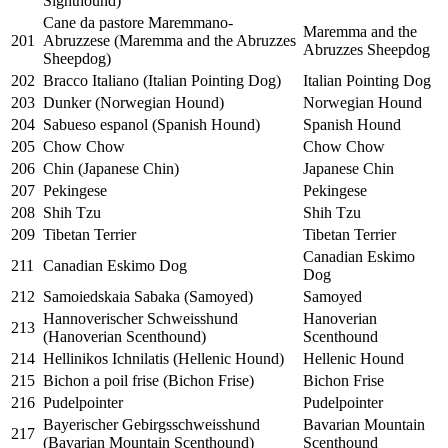
Sighthound)
Cane da pastore Maremmano-
Maremma and the
201
Abruzzese (Maremma and the Abruzzes
Abruzzes Sheepdog
Sheepdog)
202
Bracco Italiano (Italian Pointing Dog)
Italian Pointing Dog
203
Dunker (Norwegian Hound)
Norwegian Hound
204
Sabueso espanol (Spanish Hound)
Spanish Hound
205
Chow Chow
Chow Chow
206
Chin (Japanese Chin)
Japanese Chin
207
Pekingese
Pekingese
208
Shih Tzu
Shih Tzu
209
Tibetan Terrier
Tibetan Terrier
Canadian Eskimo
211
Canadian Eskimo Dog
Dog
212
Samoiedskaia Sabaka (Samoyed)
Samoyed
Hannoverischer Schweisshund
Hanoverian
213
(Hanoverian Scenthound)
Scenthound
214
Hellinikos Ichnilatis (Hellenic Hound)
Hellenic Hound
215
Bichon a poil frise (Bichon Frise)
Bichon Frise
216
Pudelpointer
Pudelpointer
Bayerischer Gebirgsschweisshund
Bavarian Mountain
217
(Bavarian Mountain Scenthound)
Scenthound