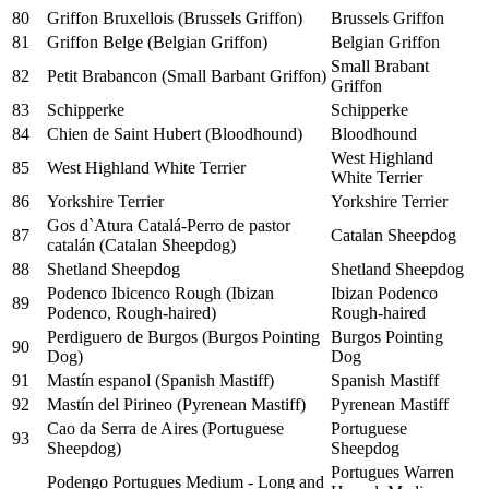
80
Griffon Bruxellois (Brussels Griffon)
Brussels Griffon
81
Griffon Belge (Belgian Griffon)
Belgian Griffon
Small Brabant
82
Petit Brabancon (Small Barbant Griffon)
Griffon
83
Schipperke
Schipperke
84
Chien de Saint Hubert (Bloodhound)
Bloodhound
West Highland
85
West Highland White Terrier
White Terrier
86
Yorkshire Terrier
Yorkshire Terrier
Gos d`Atura Catalá-Perro de pastor
87
Catalan Sheepdog
catalán (Catalan Sheepdog)
88
Shetland Sheepdog
Shetland Sheepdog
Podenco Ibicenco Rough (Ibizan
Ibizan Podenco
89
Podenco, Rough-haired)
Rough-haired
Perdiguero de Burgos (Burgos Pointing
Burgos Pointing
90
Dog)
Dog
91
Mastín espanol (Spanish Mastiff)
Spanish Mastiff
92
Mastín del Pirineo (Pyrenean Mastiff)
Pyrenean Mastiff
Cao da Serra de Aires (Portuguese
Portuguese
93
Sheepdog)
Sheepdog
Portugues Warren
Podengo Portugues Medium - Long and