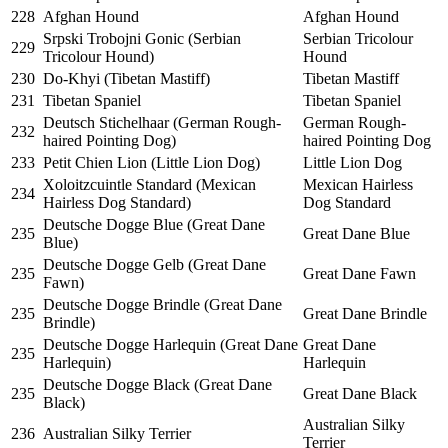
228
Afghan Hound
Afghan Hound
Srpski Trobojni Gonic (Serbian
Serbian Tricolour
229
Tricolour Hound)
Hound
230
Do-Khyi (Tibetan Mastiff)
Tibetan Mastiff
231
Tibetan Spaniel
Tibetan Spaniel
Deutsch Stichelhaar (German Rough-
German Rough-
232
haired Pointing Dog)
haired Pointing Dog
233
Petit Chien Lion (Little Lion Dog)
Little Lion Dog
Xoloitzcuintle Standard (Mexican
Mexican Hairless
234
Hairless Dog Standard)
Dog Standard
Deutsche Dogge Blue (Great Dane
235
Great Dane Blue
Blue)
Deutsche Dogge Gelb (Great Dane
235
Great Dane Fawn
Fawn)
Deutsche Dogge Brindle (Great Dane
235
Great Dane Brindle
Brindle)
Deutsche Dogge Harlequin (Great Dane
Great Dane
235
Harlequin)
Harlequin
Deutsche Dogge Black (Great Dane
235
Great Dane Black
Black)
Australian Silky
236
Australian Silky Terrier
Terrier