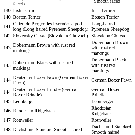
- Smooth faced
faced)
139
Irish Terrirer
Irish Terrirer
140
Boston Terrier
Boston Terrier
Chien de Berger des Pyrénées a poil
Long-haired
141
long (Long-haired Pyrenean Sheepdog)
Pyrenean Sheepdog
142
Slovensky Cuvac (Slovakian Chuvach)
Slovakian Chuvach
Dobermann Brown
Dobermann Brown with rust red
143
with rust red
markings
markings
Dobermann Black
Dobermann Black with rust red
143
with rust red
markings
markings
Deutscher Boxer Fawn (German Boxer
144
German Boxer Fawn
Fawn)
Deutscher Boxer Brindle (German
German Boxer
144
Boxer Brindle)
Brindle
145
Leonberger
Leonberger
Rhodesian
146
Rhodesian Ridgeback
Ridgeback
147
Rottweiler
Rottweiler
Dachshund Standard
148
Dachshund Standard Smooth-haired
Smooth-haired