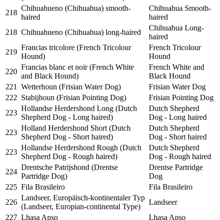
Chihuahueno (Chihuahua) smooth-
Chihuahua Smooth-
218
haired
haired
Chihuahua Long-
218
Chihuahueno (Chihuahua) long-haired
haired
Francias tricolore (French Tricolour
French Tricolour
219
Hound)
Hound
Francias blanc et noir (French White
French White and
220
and Black Hound)
Black Hound
221
Wetterhoun (Frisian Water Dog)
Frisian Water Dog
222
Stabijhoun (Frisian Pointing Dog)
Frisian Pointing Dog
Hollandse Herdershond Long (Dutch
Dutch Shepherd
223
Shepherd Dog - Long haired)
Dog - Long haired
Holland Herdershond Short (Dutch
Dutch Shepherd
223
Shepherd Dog - Short haired)
Dog - Short haired
Hollandse Herdershond Rough (Dutch
Dutch Shepherd
223
Shepherd Dog - Rough haired)
Dog - Rough haired
Drentsche Patrijshond (Drentse
Drentse Partridge
224
Partridge Dog)
Dog
225
Fila Brasileiro
Fila Brasileiro
Landseer, Europäisch-kontinentaler Typ
226
Landseer
(Landseer, Europian-continental Type)
227
Lhasa Apso
Lhasa Apso