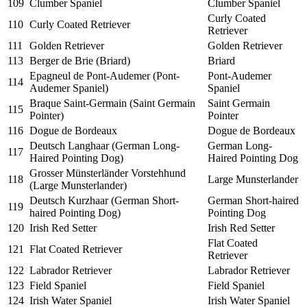
109
Clumber Spaniel
Clumber Spaniel
Curly Coated
110
Curly Coated Retriever
Retriever
111
Golden Retriever
Golden Retriever
113
Berger de Brie (Briard)
Briard
Epagneul de Pont-Audemer (Pont-
Pont-Audemer
114
Audemer Spaniel)
Spaniel
Braque Saint-Germain (Saint Germain
Saint Germain
115
Pointer)
Pointer
116
Dogue de Bordeaux
Dogue de Bordeaux
Deutsch Langhaar (German Long-
German Long-
117
Haired Pointing Dog)
Haired Pointing Dog
Grosser Münsterländer Vorstehhund
118
Large Munsterlander
(Large Munsterlander)
Deutsch Kurzhaar (German Short-
German Short-haired
119
haired Pointing Dog)
Pointing Dog
120
Irish Red Setter
Irish Red Setter
Flat Coated
121
Flat Coated Retriever
Retriever
122
Labrador Retriever
Labrador Retriever
123
Field Spaniel
Field Spaniel
124
Irish Water Spaniel
Irish Water Spaniel