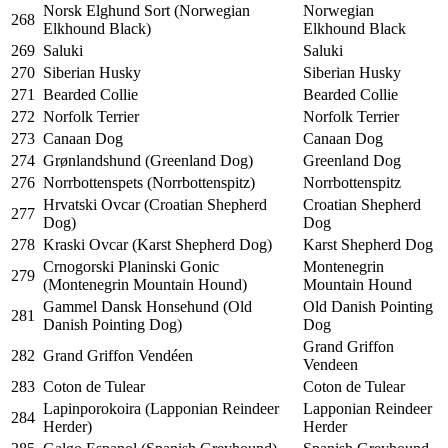
Norsk Elghund Sort (Norwegian
Norwegian
268
Elkhound Black)
Elkhound Black
269
Saluki
Saluki
270
Siberian Husky
Siberian Husky
271
Bearded Collie
Bearded Collie
272
Norfolk Terrier
Norfolk Terrier
273
Canaan Dog
Canaan Dog
274
Grønlandshund (Greenland Dog)
Greenland Dog
276
Norrbottenspets (Norrbottenspitz)
Norrbottenspitz
Hrvatski Ovcar (Croatian Shepherd
Croatian Shepherd
277
Dog)
Dog
278
Kraski Ovcar (Karst Shepherd Dog)
Karst Shepherd Dog
Crnogorski Planinski Gonic
Montenegrin
279
(Montenegrin Mountain Hound)
Mountain Hound
Gammel Dansk Honsehund (Old
Old Danish Pointing
281
Danish Pointing Dog)
Dog
Grand Griffon
282
Grand Griffon Vendéen
Vendeen
283
Coton de Tulear
Coton de Tulear
Lapinporokoira (Lapponian Reindeer
Lapponian Reindeer
284
Herder)
Herder