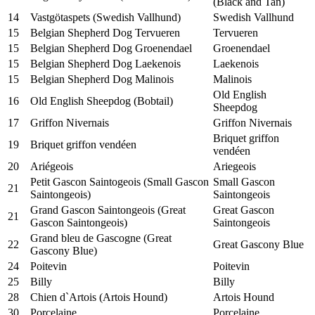
(Black and Tan)
14
Vastgötaspets (Swedish Vallhund)
Swedish Vallhund
15
Belgian Shepherd Dog Tervueren
Tervueren
15
Belgian Shepherd Dog Groenendael
Groenendael
15
Belgian Shepherd Dog Laekenois
Laekenois
15
Belgian Shepherd Dog Malinois
Malinois
Old English
16
Old English Sheepdog (Bobtail)
Sheepdog
17
Griffon Nivernais
Griffon Nivernais
Briquet griffon
19
Briquet griffon vendéen
vendéen
20
Ariégeois
Ariegeois
Petit Gascon Saintogeois (Small Gascon
Small Gascon
21
Saintongeois)
Saintongeois
Grand Gascon Saintongeois (Great
Great Gascon
21
Gascon Saintongeois)
Saintongeois
Grand bleu de Gascogne (Great
22
Great Gascony Blue
Gascony Blue)
24
Poitevin
Poitevin
25
Billy
Billy
28
Chien d`Artois (Artois Hound)
Artois Hound
30
Porcelaine
Porcelaine