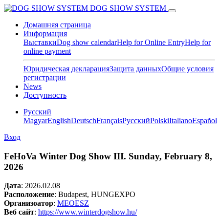
DOG SHOW SYSTEM
Домашняя страница
Информация
Выставки
Dog show calendar
Help for Online Entry
Help for
online payment
Юридическая декларация
Защита данных
Общие условия
регистрации
News
Доступность
Pусский
Magyar
English
Deutsch
Français
Pусский
Polski
Italiano
Español
Вход
FeHoVa Winter Dog Show III. Sunday, February 8,
2026
Дата
:
2026.02.08
Расположение
: Budapest, HUNGEXPO
Организоатор
:
MEOESZ
Веб сайт
:
https://www.winterdogshow.hu/