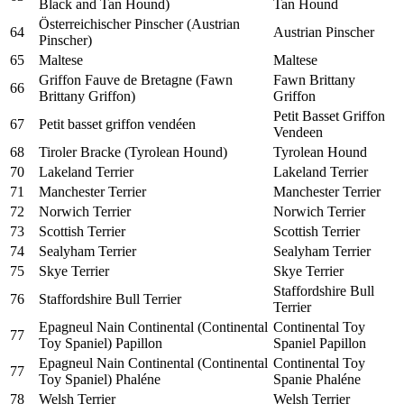
Black and Tan Hound)
Tan Hound
Österreichischer Pinscher (Austrian
64
Austrian Pinscher
Pinscher)
65
Maltese
Maltese
Griffon Fauve de Bretagne (Fawn
Fawn Brittany
66
Brittany Griffon)
Griffon
Petit Basset Griffon
67
Petit basset griffon vendéen
Vendeen
68
Tiroler Bracke (Tyrolean Hound)
Tyrolean Hound
70
Lakeland Terrier
Lakeland Terrier
71
Manchester Terrier
Manchester Terrier
72
Norwich Terrier
Norwich Terrier
73
Scottish Terrier
Scottish Terrier
74
Sealyham Terrier
Sealyham Terrier
75
Skye Terrier
Skye Terrier
Staffordshire Bull
76
Staffordshire Bull Terrier
Terrier
Epagneul Nain Continental (Continental
Continental Toy
77
Toy Spaniel) Papillon
Spaniel Papillon
Epagneul Nain Continental (Continental
Continental Toy
77
Toy Spaniel) Phaléne
Spanie Phaléne
78
Welsh Terrier
Welsh Terrier