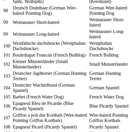
Spitz, Wolfspitz)
(Keeshond)
Deutsch Drahthaar (German Wire-
German Wire-haired
98
haired Pointing Dog)
Pointing Dog
Weimaraner Short-
99
Weimaraner Short-haired
haired
Weimaraner Long-
99
Weimaraner Long-haired
haired
Westfälische dachsbracke (Westphalian
Westphalian
100
Dachsbracke)
Dachsbracke
101
Bouledogue Francais (French Bulldog)
French Bulldog
Kleiner Münsterländer (Small
102
Small Munsterlander
Munsterlander)
Deutscher Jagdterrier (German Hunting
German Hunting
103
Terrier)
Terrier
Deutscher Wachtelhund (German
104
German Spaniel
Spaniel)
105
Barbet (French Water Dog)
French Water Dog
Epagneul Bleu de Picardie (Blue
106
Blue Picardy Spaniel
Picardy Spaniel)
Griffon a poil dur Korthals (Wire-haired
Wire-haired Pointing
107
Pointing Griffon Korthals)
Griffon Korthals
108
Epagneul Picard (Picardy Spaniel)
Picardy Spaniel