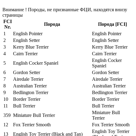
Внимание ! Породы, не признанные ФЦИ, находятся внизу
страницы
FCI
Порода
Порода [FCI]
Nr.
1
English Pointer
English Pointer
2
English Setter
English Setter
3
Kerry Blue Terrier
Kerry Blue Terrier
4
Cairn Terrier
Cairn Terrier
English Cocker
5
English Cocker Spaniel
Spaniel
6
Gordon Setter
Gordon Setter
7
Airedale Terrier
Airedale Terrier
8
Australian Terrier
Australian Terrier
9
Bedlington Terrier
Bedlington Terrier
10
Border Terrier
Border Terrier
11
Bull Terrier
Bull Terrier
Miniature Bull
359
Miniature Bull Terrier
Terrier
12
Fox Terrier Smooth
Fox Terrier Smooth
English Toy Terrier
13
English Toy Terrier (Black and Tan)