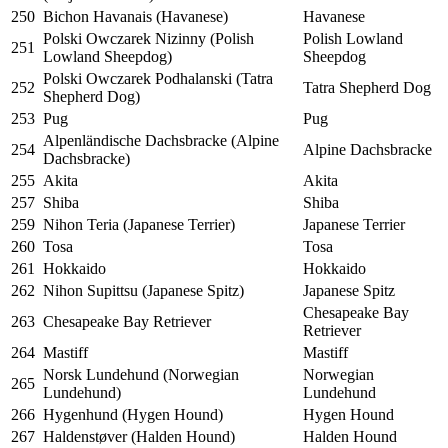
250
Bichon Havanais (Havanese)
Havanese
Polski Owczarek Nizinny (Polish
Polish Lowland
251
Lowland Sheepdog)
Sheepdog
Polski Owczarek Podhalanski (Tatra
252
Tatra Shepherd Dog
Shepherd Dog)
253
Pug
Pug
Alpenländische Dachsbracke (Alpine
254
Alpine Dachsbracke
Dachsbracke)
255
Akita
Akita
257
Shiba
Shiba
259
Nihon Teria (Japanese Terrier)
Japanese Terrier
260
Tosa
Tosa
261
Hokkaido
Hokkaido
262
Nihon Supittsu (Japanese Spitz)
Japanese Spitz
Chesapeake Bay
263
Chesapeake Bay Retriever
Retriever
264
Mastiff
Mastiff
Norsk Lundehund (Norwegian
Norwegian
265
Lundehund)
Lundehund
266
Hygenhund (Hygen Hound)
Hygen Hound
267
Haldenstøver (Halden Hound)
Halden Hound