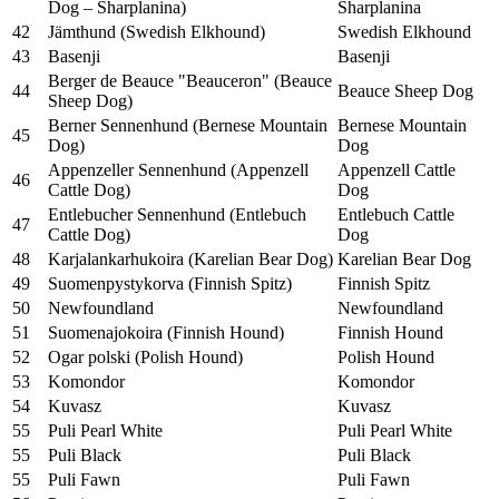
Dog – Sharplanina)
Sharplanina
42
Jämthund (Swedish Elkhound)
Swedish Elkhound
43
Basenji
Basenji
Berger de Beauce "Beauceron" (Beauce
44
Beauce Sheep Dog
Sheep Dog)
Berner Sennenhund (Bernese Mountain
Bernese Mountain
45
Dog)
Dog
Appenzeller Sennenhund (Appenzell
Appenzell Cattle
46
Cattle Dog)
Dog
Entlebucher Sennenhund (Entlebuch
Entlebuch Cattle
47
Cattle Dog)
Dog
48
Karjalankarhukoira (Karelian Bear Dog)
Karelian Bear Dog
49
Suomenpystykorva (Finnish Spitz)
Finnish Spitz
50
Newfoundland
Newfoundland
51
Suomenajokoira (Finnish Hound)
Finnish Hound
52
Ogar polski (Polish Hound)
Polish Hound
53
Komondor
Komondor
54
Kuvasz
Kuvasz
55
Puli Pearl White
Puli Pearl White
55
Puli Black
Puli Black
55
Puli Fawn
Puli Fawn