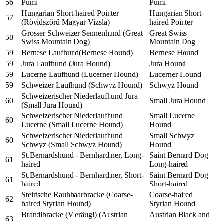
56
Pumi
Pumi
Hungarian Short-haired Pointer
Hungarian Short-
57
(Rövidszőrű Magyar Vizsla)
haired Pointer
Grosser Schweizer Sennenhund (Great
Great Swiss
58
Swiss Mountain Dog)
Mountain Dog
59
Bernese Laufhund(Bernese Hound)
Bernese Hound
59
Jura Laufhund (Jura Hound)
Jura Hound
59
Lucerne Laufhund (Lucerner Hound)
Lucerner Hound
59
Schweizer Laufhund (Schwyz Hound)
Schwyz Hound
Schweizerischer Niederlaufhund Jura
60
Small Jura Hound
(Small Jura Hound)
Schweizerischer Niederlaufhund
Small Lucerne
60
Lucerne (Small Lucerne Hound)
Hound
Schweizerischer Niederlaufhund
Small Schwyz
60
Schwyz (Small Schwyz Hound)
Hound
St.Bernardshund - Bernhardiner, Long-
Saint Bernard Dog
61
haired
Long-haired
St.Bernardshund - Bernhardiner, Short-
Saint Bernard Dog
61
haired
Short-haired
Steirische Rauhhaarbracke (Coarse-
Coarse-haired
62
haired Styrian Hound)
Styrian Hound
Brandlbracke (Vieräugl) (Austrian
Austrian Black and
63