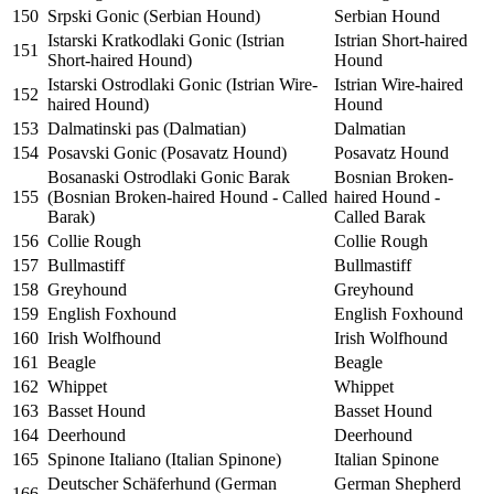
150
Srpski Gonic (Serbian Hound)
Serbian Hound
Istarski Kratkodlaki Gonic (Istrian
Istrian Short-haired
151
Short-haired Hound)
Hound
Istarski Ostrodlaki Gonic (Istrian Wire-
Istrian Wire-haired
152
haired Hound)
Hound
153
Dalmatinski pas (Dalmatian)
Dalmatian
154
Posavski Gonic (Posavatz Hound)
Posavatz Hound
Bosanaski Ostrodlaki Gonic Barak
Bosnian Broken-
155
(Bosnian Broken-haired Hound - Called
haired Hound -
Barak)
Called Barak
156
Collie Rough
Collie Rough
157
Bullmastiff
Bullmastiff
158
Greyhound
Greyhound
159
English Foxhound
English Foxhound
160
Irish Wolfhound
Irish Wolfhound
161
Beagle
Beagle
162
Whippet
Whippet
163
Basset Hound
Basset Hound
164
Deerhound
Deerhound
165
Spinone Italiano (Italian Spinone)
Italian Spinone
Deutscher Schäferhund (German
German Shepherd
166