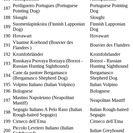
Perdigueiro Portugues (Portuguese
Portuguese Pointing
187
Pointing Dog)
Dog
188
Sloughi
Sloughi
Suomenlapinkoira (Finnish Lapponian
Finnish Lapponian
189
Dog)
Dog
190
Hovawart
Hovawart
Vlaamse Koehond (Bouvier des
191
Bouvier des Flandres
Flandres )
192
Kromfohrländer
Kromfohrlander
Russkaya Psovaya Borzaya (Borzoi -
Borzoi - Russian
193
Russian Hunting Sighthound)
Hunting Sighthound
Cane da pastore Bergamasco
Bergamasco
194
(Bergamasco Shepherd Dog)
Shepherd Dog
195
Volpino Italiano (Italian Volpino)
Italian Volpino
196
Bolognese
Bolognese
Mastino Napoletano (Neapolitan
197
Neapolitan Mastiff
Mastiff)
Segugio Italiano A Pelo Raso (Italian
Italian Rough-haired
198
Rough-haired Segugio)
Segugio
199
Cirneco dell`Etna
Cirneco dell`Etna
Piccolo Levriero Italiano (Italian
200
Italian Greyhound