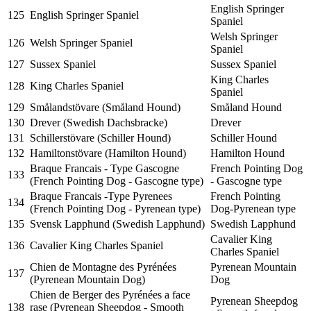
English Springer
125
English Springer Spaniel
Spaniel
Welsh Springer
126
Welsh Springer Spaniel
Spaniel
127
Sussex Spaniel
Sussex Spaniel
King Charles
128
King Charles Spaniel
Spaniel
129
Smålandstövare (Småland Hound)
Småland Hound
130
Drever (Swedish Dachsbracke)
Drever
131
Schillerstövare (Schiller Hound)
Schiller Hound
132
Hamiltonstövare (Hamilton Hound)
Hamilton Hound
Braque Francais - Type Gascogne
French Pointing Dog
133
(French Pointing Dog - Gascogne type)
- Gascogne type
Braque Francais -Type Pyrenees
French Pointing
134
(French Pointing Dog - Pyrenean type)
Dog-Pyrenean type
135
Svensk Lapphund (Swedish Lapphund)
Swedish Lapphund
Cavalier King
136
Cavalier King Charles Spaniel
Charles Spaniel
Chien de Montagne des Pyrénées
Pyrenean Mountain
137
(Pyrenean Mountain Dog)
Dog
Chien de Berger des Pyrénées a face
Pyrenean Sheepdog
138
rase (Pyrenean Sheepdog - Smooth