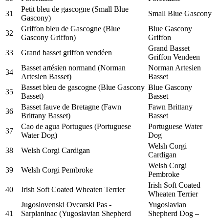
Petit bleu de gascogne (Small Blue
31
Small Blue Gascony
Gascony)
Griffon bleu de Gascogne (Blue
Blue Gascony
32
Gascony Griffon)
Griffon
Grand Basset
33
Grand basset griffon vendéen
Griffon Vendeen
Basset artésien normand (Norman
Norman Artesien
34
Artesien Basset)
Basset
Basset bleu de gascogne (Blue Gascony
Blue Gascony
35
Basset)
Basset
Basset fauve de Bretagne (Fawn
Fawn Brittany
36
Brittany Basset)
Basset
Cao de agua Portugues (Portuguese
Portuguese Water
37
Water Dog)
Dog
Welsh Corgi
38
Welsh Corgi Cardigan
Cardigan
Welsh Corgi
39
Welsh Corgi Pembroke
Pembroke
Irish Soft Coated
40
Irish Soft Coated Wheaten Terrier
Wheaten Terrier
Jugoslovenski Ovcarski Pas -
Yugoslavian
41
Sarplaninac (Yugoslavian Shepherd
Shepherd Dog –