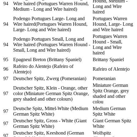
Hound, Medium -
94
Wire haired (Portugues Warren Hound,
Long and Wire
Medium - Long and Wire haired)
haired
Podengo Portugues Large- Long and
Portugues Warren
94
Wire haired(Portugues Warren Hound,
Hound, Large- Long
Large- Long and Wire haired)
and Wire haired
Portugues Warren
Podengo Portugues Small, Long and
Hound - Small,
94
Wire haired (Portugues Warren Hound -
Long and Wire
Small, Long and Wire haired)
haired
95
Epagneul Breton (Brittany Spaniel)
Brittany Spaniel
Rafeiro do Alentejo (Rafeiro of
96
Rafeiro of Alentejo
Alentejo)
97
Deutscher Spitz, Zwerg (Pomeranian)
Pomeranian
Miniature German
Deutscher Spitz, Klein - Orange, other
Spitz Orange, grey
97
color (Miniature German Spitz Orange,
shaded and other
grey shaded and other colours)
colou
Deutsche Spitz, Mittel-White (Medium
Medium German
97
German Spitz White)
Spitz White
Deutscher Spitz, Gross - White (Giant
Giant German Spitz
97
German Spitz White)
White
Deutscher Spitz, Keeshond (German
Wolfspitz
97