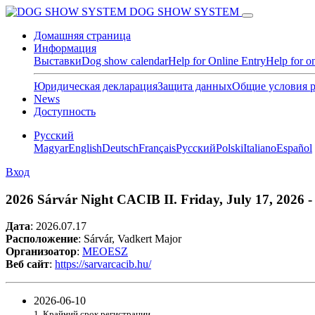
DOG SHOW SYSTEM
Домашняя страница
Информация
Выставки
Dog show calendar
Help for Online Entry
Help for o
Юридическая декларация
Защита данных
Общие условия 
News
Доступность
Pусский
Magyar
English
Deutsch
Français
Pусский
Polski
Italiano
Español
Вход
2026 Sárvár Night CACIB II. Friday, July 17, 2026 - 
Дата
:
2026.07.17
Расположение
: Sárvár, Vadkert Major
Организоатор
:
MEOESZ
Веб сайт
:
https://sarvarcacib.hu/
2026-06-10
1. Крайний срок регистрации