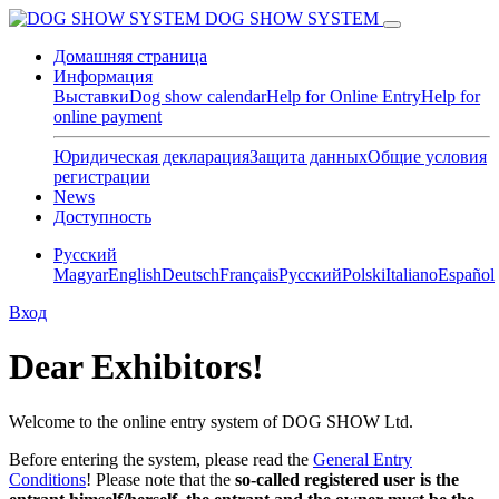
DOG SHOW SYSTEM
Домашняя страница
Информация
Выставки
Dog show calendar
Help for Online Entry
Help for
online payment
Юридическая декларация
Защита данных
Общие условия
регистрации
News
Доступность
Pусский
Magyar
English
Deutsch
Français
Pусский
Polski
Italiano
Español
Вход
Dear Exhibitors!
Welcome to the online entry system of DOG SHOW Ltd.
Before entering the system, please read the
General Entry
Conditions
! Please note that t
he
so-called registered user is the