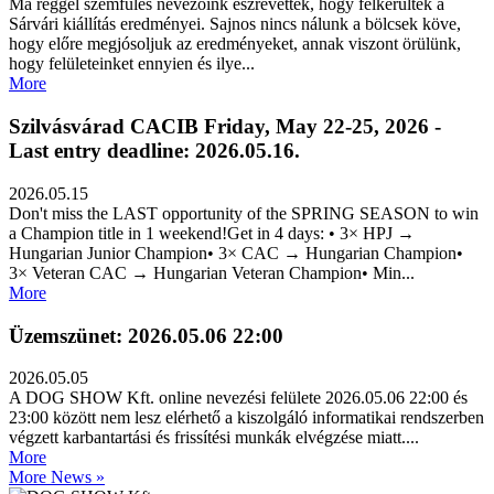
Ma reggel szemfüles nevezőink észrevették, hogy felkerültek a
Sárvári kiállítás eredményei. Sajnos nincs nálunk a bölcsek köve,
hogy előre megjósoljuk az eredményeket, annak viszont örülünk,
hogy felületeinket ennyien és ilye...
More
Szilvásvárad CACIB Friday, May 22-25, 2026 -
Last entry deadline: 2026.05.16.
2026.05.15
Don't miss the LAST opportunity of the SPRING SEASON to win
a Champion title in 1 weekend!Get in 4 days: • 3× HPJ →
Hungarian Junior Champion• 3× CAC → Hungarian Champion•
3× Veteran CAC → Hungarian Veteran Champion• Min...
More
Üzemszünet: 2026.05.06 22:00
2026.05.05
A DOG SHOW Kft. online nevezési felülete 2026.05.06 22:00 és
23:00 között nem lesz elérhető a kiszolgáló informatikai rendszerben
végzett karbantartási és frissítési munkák elvégzése miatt....
More
More News »