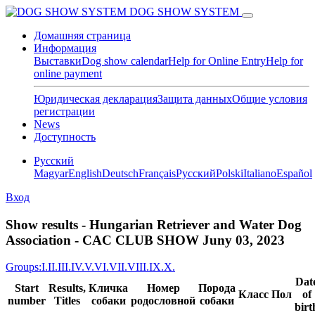
DOG SHOW SYSTEM
Домашняя страница
Информация
Выставки
Dog show calendar
Help for Online Entry
Help for
online payment
Юридическая декларация
Защита данных
Общие условия
регистрации
News
Доступность
Pусский
Magyar
English
Deutsch
Français
Pусский
Polski
Italiano
Español
Вход
Show results - Hungarian Retriever and Water Dog
Association - CAC CLUB SHOW Juny 03, 2023
Groups:
I.
II.
III.
IV.
V.
VI.
VII.
VIII.
IX.
X.
Dat
Start
Results,
Кличка
Номер
Порода
Класс
Пол
of
number
Titles
собаки
родословной
собаки
birt