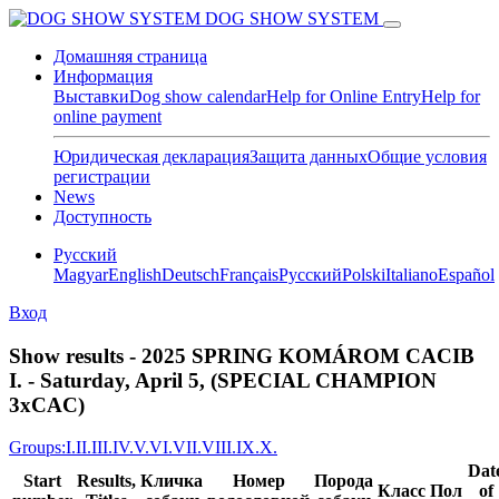
DOG SHOW SYSTEM
Домашняя страница
Информация
Выставки
Dog show calendar
Help for Online Entry
Help for
online payment
Юридическая декларация
Защита данных
Общие условия
регистрации
News
Доступность
Pусский
Magyar
English
Deutsch
Français
Pусский
Polski
Italiano
Español
Вход
Show results - 2025 SPRING KOMÁROM CACIB
I. - Saturday, April 5, (SPECIAL CHAMPION
3xCAC)
Groups:
I.
II.
III.
IV.
V.
VI.
VII.
VIII.
IX.
X.
Dat
Start
Results,
Кличка
Номер
Порода
Класс
Пол
of