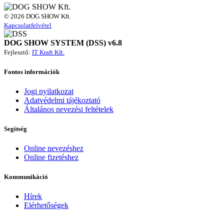
© 2026 DOG SHOW Kft.
Kapcsolatfelvétel
DOG SHOW SYSTEM (DSS) v6.8
Fejlesztő:
IT Kraft Kft.
Fontos információk
Jogi nyilatkozat
Adatvédelmi tájékoztató
Általános nevezési feltételek
Segítség
Online nevezéshez
Online fizetéshez
Kommunikáció
Hírek
Elérhetőségek