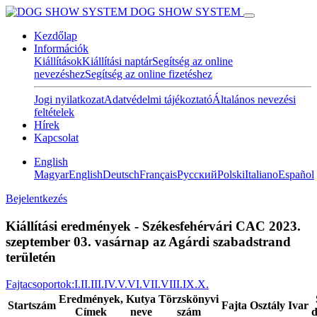
DOG SHOW SYSTEM
Kezdőlap
Információk
Kiállítások
Kiállítási naptár
Segítség az online
nevezéshez
Segítség az online fizetéshez
Jogi nyilatkozat
Adatvédelmi tájékoztató
Általános nevezési
feltételek
Hírek
Kapcsolat
English
Magyar
English
Deutsch
Français
Pусский
Polski
Italiano
Español
Bejelentkezés
Kiállítási eredmények - Székesfehérvári CAC 2023.
szeptember 03. vasárnap az Agárdi szabadstrand
területén
Fajtacsoportok:
I.
II.
III.
IV.
V.
VI.
VII.
VIII.
IX.
X.
Eredmények,
Kutya
Törzskönyvi
Startszám
Fajta
Osztály
Ivar
Címek
neve
szám