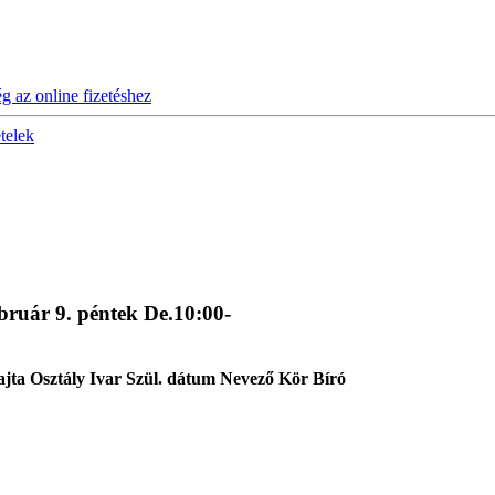
ég az online fizetéshez
ételek
uár 9. péntek De.10:00-
ajta
Osztály
Ivar
Szül. dátum
Nevező
Kör
Bíró