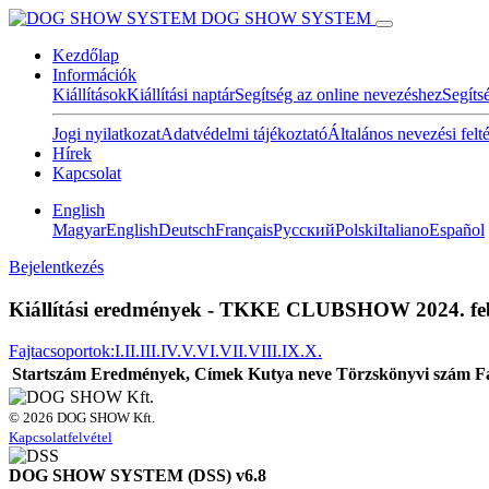
DOG SHOW SYSTEM
Kezdőlap
Információk
Kiállítások
Kiállítási naptár
Segítség az online nevezéshez
Segíts
Jogi nyilatkozat
Adatvédelmi tájékoztató
Általános nevezési felt
Hírek
Kapcsolat
English
Magyar
English
Deutsch
Français
Pусский
Polski
Italiano
Español
Bejelentkezés
Kiállítási eredmények - TKKE CLUBSHOW 2024. febr
Fajtacsoportok:
I.
II.
III.
IV.
V.
VI.
VII.
VIII.
IX.
X.
Startszám
Eredmények, Címek
Kutya neve
Törzskönyvi szám
F
© 2026 DOG SHOW Kft.
Kapcsolatfelvétel
DOG SHOW SYSTEM (DSS) v6.8