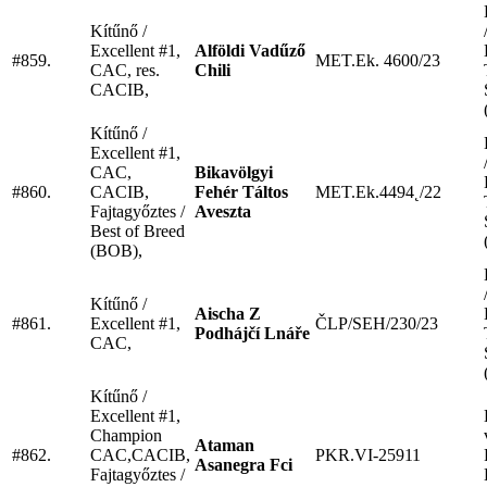
Kítűnő /
Excellent #1,
Alföldi Vadűző
#859.
MET.Ek. 4600/23
CAC, res.
Chili
CACIB,
Kítűnő /
Excellent #1,
CAC,
Bikavölgyi
#860.
CACIB,
Fehér Táltos
MET.Ek.4494˛/22
Fajtagyőztes /
Aveszta
Best of Breed
(BOB),
Kítűnő /
Aischa Z
#861.
Excellent #1,
ČLP/SEH/230/23
Podhájčí Lnáře
CAC,
Kítűnő /
Excellent #1,
Champion
Ataman
#862.
CAC,CACIB,
PKR.VI-25911
Asanegra Fci
Fajtagyőztes /