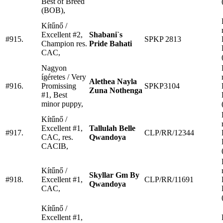
Best of Breed
(BOB),
Kítűnő /
Excellent #2,
Shabani`s
#915.
SPKP 2813
Champion res.
Pride Bahati
CAC,
Nagyon
ígéretes / Very
Alethea Nayla
#916.
Promissing
SPKP3104
Zuna Nothenga
#1, Best
minor puppy,
Kítűnő /
Excellent #1,
Tallulah Belle
#917.
CLP/RR/12344
CAC, res.
Qwandoya
CACIB,
Kítűnő /
Skyllar Gm By
#918.
Excellent #1,
CLP/RR/11691
Qwandoya
CAC,
Kítűnő /
Excellent #1,