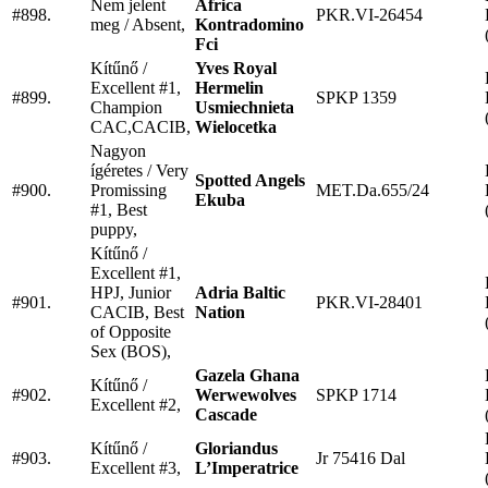
Nem jelent
Africa
#898.
PKR.VI-26454
meg / Absent,
Kontradomino
Fci
Kítűnő /
Yves Royal
Excellent #1,
Hermelin
#899.
SPKP 1359
Champion
Usmiechnieta
CAC,CACIB,
Wielocetka
Nagyon
ígéretes / Very
Spotted Angels
#900.
Promissing
MET.Da.655/24
Ekuba
#1, Best
puppy,
Kítűnő /
Excellent #1,
HPJ, Junior
Adria Baltic
#901.
PKR.VI-28401
CACIB, Best
Nation
of Opposite
Sex (BOS),
Gazela Ghana
Kítűnő /
#902.
Werwewolves
SPKP 1714
Excellent #2,
Cascade
Kítűnő /
Gloriandus
#903.
Jr 75416 Dal
Excellent #3,
L’Imperatrice