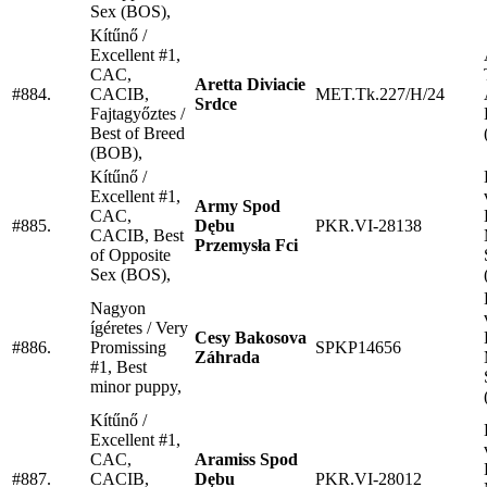
Sex (BOS),
Kítűnő /
Excellent #1,
CAC,
Aretta Diviacie
#884.
CACIB,
MET.Tk.227/H/24
Srdce
Fajtagyőztes /
Best of Breed
(BOB),
Kítűnő /
Excellent #1,
Army Spod
CAC,
#885.
Dębu
PKR.VI-28138
CACIB, Best
Przemysła Fci
of Opposite
Sex (BOS),
Nagyon
ígéretes / Very
Cesy Bakosova
#886.
Promissing
SPKP14656
Záhrada
#1, Best
minor puppy,
Kítűnő /
Excellent #1,
CAC,
Aramiss Spod
#887.
CACIB,
Dębu
PKR.VI-28012