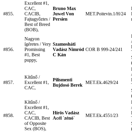
Excellent #1,
CAC,
Bruno Max
#855.
CACIB,
Juwel Von
MET.Poitevin.1/H/24
Fajtagyőztes /
Persien
Best of Breed
(BOB),
Nagyon
ígéretes / Very
Szamosháti
#856.
Promissing
Vadász Nimród
COR B 999-24/241
#1, Best
C Kán
puppy,
Kítűnő /
Pilismenti
#857.
Excellent #1,
MET.Ek.4629/24
Bujdosó Berek
CAC,
Kítűnő /
Excellent #1,
CAC,
Hírös Vadász
#858.
MET.Ek.4551/23
CACIB, Best
Acél `zénó`
of Opposite
Sex (BOS),