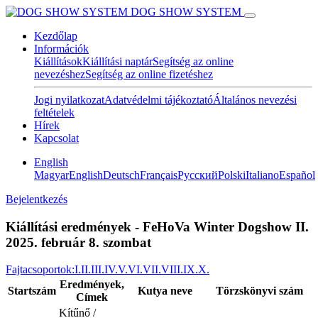
DOG SHOW SYSTEM
Kezdőlap
Információk
Kiállítások
Kiállítási naptár
Segítség az online
nevezéshez
Segítség az online fizetéshez
Jogi nyilatkozat
Adatvédelmi tájékoztató
Általános nevezési
feltételek
Hírek
Kapcsolat
English
Magyar
English
Deutsch
Français
Pусский
Polski
Italiano
Español
Bejelentkezés
Kiállítási eredmények - FeHoVa Winter Dogshow II.
2025. február 8. szombat
Fajtacsoportok:
I.
II.
III.
IV.
V.
VI.
VII.
VIII.
IX.
X.
Eredmények,
Startszám
Kutya neve
Törzskönyvi szám
Címek
Kítűnő /