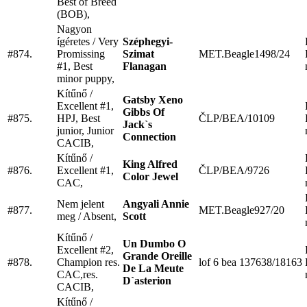
Best of Breed
(BOB),
Nagyon
ígéretes / Very
Széphegyi-
#874.
Promissing
Szimat
MET.Beagle1498/24
#1, Best
Flanagan
minor puppy,
Kítűnő /
Gatsby Xeno
Excellent #1,
Gibbs Of
#875.
HPJ, Best
ČLP/BEA/10109
Jack`s
junior, Junior
Connection
CACIB,
Kítűnő /
King Alfred
#876.
Excellent #1,
ČLP/BEA/9726
Color Jewel
CAC,
Nem jelent
Angyali Annie
#877.
MET.Beagle927/20
meg / Absent,
Scott
Kítűnő /
Un Dumbo O
Excellent #2,
Grande Oreille
#878.
Champion res.
lof 6 bea 137638/18163
De La Meute
CAC,res.
D`asterion
CACIB,
Kítűnő /