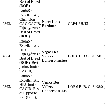
Best of Breed
(BOB),
Kítűnő /
Excellent #1,
Champion
Nasty Lady
#863.
CAC,CACIB,
ČLP/LZH/15
Bardotte
Fajtagyőztes /
Best of Breed
(BOB),
Kítűnő /
Excellent #1,
HPJ,
Vegas Des
Fajtagyőztes /
#864.
Vallees
LOF 6 B.B.G. 8452/0
Best of Breed
Longeronnaises
(BOB), Best
junior, Junior
CACIB,
Kítűnő /
Excellent #1,
Venice Des
HPJ, Junior
#865.
Vallees
LOF 6 B. B. G. 8408/0
CACIB, Best
Longeronnaises
of Opposite
Sex (BOS),