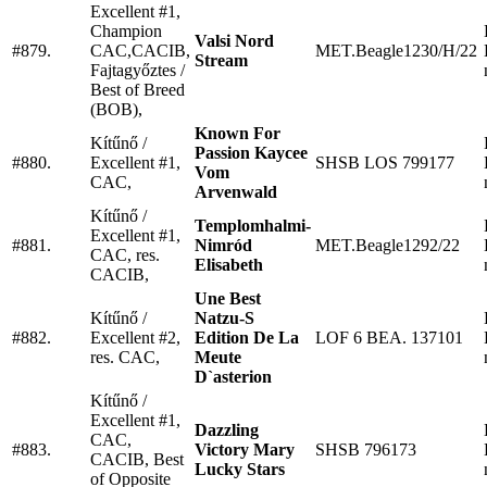
Excellent #1,
Champion
Valsi Nord
#879.
CAC,CACIB,
MET.Beagle1230/H/22
Stream
Fajtagyőztes /
Best of Breed
(BOB),
Known For
Kítűnő /
Passion Kaycee
#880.
Excellent #1,
SHSB LOS 799177
Vom
CAC,
Arvenwald
Kítűnő /
Templomhalmi-
Excellent #1,
#881.
Nimród
MET.Beagle1292/22
CAC, res.
Elisabeth
CACIB,
Une Best
Kítűnő /
Natzu-S
#882.
Excellent #2,
Edition De La
LOF 6 BEA. 137101
res. CAC,
Meute
D`asterion
Kítűnő /
Excellent #1,
Dazzling
CAC,
#883.
Victory Mary
SHSB 796173
CACIB, Best
Lucky Stars
of Opposite