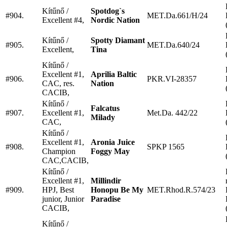
Kítűnő /
Spotdog`s
#904.
MET.Da.661/H/24
Excellent #4,
Nordic Nation
Kítűnő /
Spotty Diamant
#905.
MET.Da.640/24
Excellent,
Tina
Kítűnő /
Excellent #1,
Aprilia Baltic
#906.
PKR.VI-28357
CAC, res.
Nation
CACIB,
Kítűnő /
Falcatus
#907.
Excellent #1,
Met.Da. 442/22
Milady
CAC,
Kítűnő /
Excellent #1,
Aronia Juice
#908.
SPKP 1565
Champion
Foggy May
CAC,CACIB,
Kítűnő /
Excellent #1,
Millindir
#909.
HPJ, Best
Honopu Be My
MET.Rhod.R.574/23
junior, Junior
Paradise
CACIB,
Kítűnő /