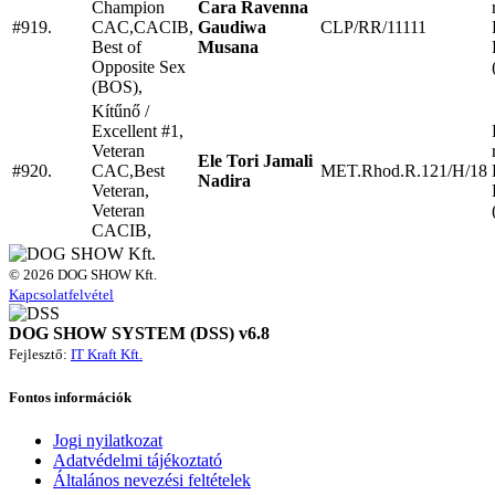
Champion
Cara Ravenna
#919.
CAC,CACIB,
Gaudiwa
CLP/RR/11111
Best of
Musana
Opposite Sex
(BOS),
Kítűnő /
Excellent #1,
Veteran
Ele Tori Jamali
#920.
CAC,Best
MET.Rhod.R.121/H/18
Nadira
Veteran,
Veteran
CACIB,
© 2026 DOG SHOW Kft.
Kapcsolatfelvétel
DOG SHOW SYSTEM (DSS) v6.8
Fejlesztő:
IT Kraft Kft.
Fontos információk
Jogi nyilatkozat
Adatvédelmi tájékoztató
Általános nevezési feltételek