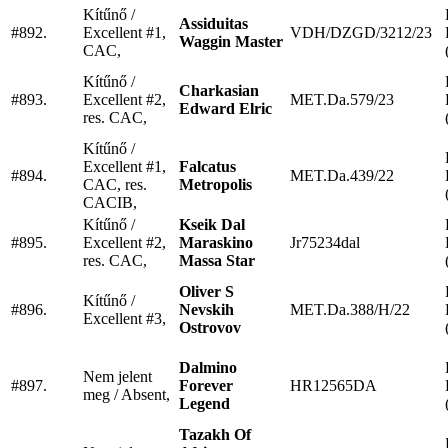
Kítűnő /
Assiduitas
#892.
Excellent #1,
VDH/DZGD/3212/23
Waggin Master
CAC,
Kítűnő /
Charkasian
#893.
Excellent #2,
MET.Da.579/23
Edward Elric
res. CAC,
Kítűnő /
Excellent #1,
Falcatus
#894.
MET.Da.439/22
CAC, res.
Metropolis
CACIB,
Kítűnő /
Kseik Dal
#895.
Excellent #2,
Maraskino
Jr75234dal
res. CAC,
Massa Star
Oliver S
Kítűnő /
#896.
Nevskih
MET.Da.388/H/22
Excellent #3,
Ostrovov
Dalmino
Nem jelent
#897.
Forever
HR12565DA
meg / Absent,
Legend
Tazakh Of