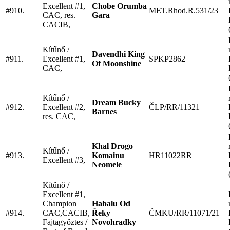
Excellent #1,
Chobe Orumba
#910.
MET.Rhod.R.531/23
CAC, res.
Gara
CACIB,
Kítűnő /
Davendhi King
#911.
Excellent #1,
SPKP2862
Of Moonshine
CAC,
Kítűnő /
Dream Bucky
#912.
Excellent #2,
ČLP/RR/11321
Barnes
res. CAC,
Khal Drogo
Kítűnő /
#913.
Komainu
HR11022RR
Excellent #3,
Neomele
Kítűnő /
Excellent #1,
Champion
Habalu Od
#914.
CAC,CACIB,
Řeky
ČMKU/RR/11071/21
Fajtagyőztes /
Novohradky