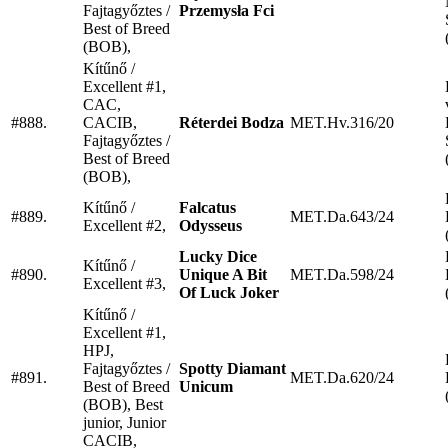
Fajtagyőztes /
Przemysła Fci
Best of Breed
(BOB),
Kítűnő /
Excellent #1,
CAC,
#888.
CACIB,
Réterdei Bodza
MET.Hv.316/20
Fajtagyőztes /
Best of Breed
(BOB),
Kítűnő /
Falcatus
#889.
MET.Da.643/24
Excellent #2,
Odysseus
Lucky Dice
Kítűnő /
#890.
Unique A Bit
MET.Da.598/24
Excellent #3,
Of Luck Joker
Kítűnő /
Excellent #1,
HPJ,
Fajtagyőztes /
Spotty Diamant
#891.
MET.Da.620/24
Best of Breed
Unicum
(BOB), Best
junior, Junior
CACIB,