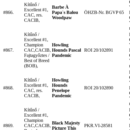
Kítűnő /
Barbe À
Excellent #1,
#866.
Papa`s Balou
ÖHZB-Nr. BGVP 65
CAC, res.
Woodpaw
CACIB,
Kítűnő /
Excellent #1,
Champion
Howling
#867.
CAC,CACIB,
Hounds Pascal
ROI 20/102891
Fajtagyőztes /
Pandemic
Best of Breed
(BOB),
Kítűnő /
Howling
Excellent #1,
Hounds
#868.
ROI 20/102890
CAC, res.
Penelope
CACIB,
Pandemic
Kítűnő /
Excellent #1,
Champion
Black Majesty
#869.
CAC,CACIB,
PKR.VI-28581
Picture This