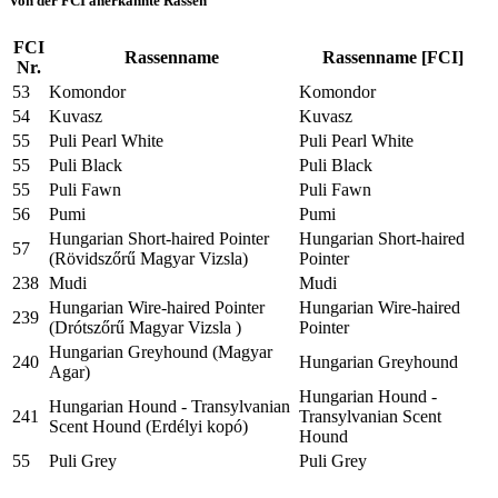
Von der FCI anerkannte Rassen
FCI
Rassenname
Rassenname [FCI]
Nr.
53
Komondor
Komondor
54
Kuvasz
Kuvasz
55
Puli Pearl White
Puli Pearl White
55
Puli Black
Puli Black
55
Puli Fawn
Puli Fawn
56
Pumi
Pumi
Hungarian Short-haired Pointer
Hungarian Short-haired
57
(Rövidszőrű Magyar Vizsla)
Pointer
238
Mudi
Mudi
Hungarian Wire-haired Pointer
Hungarian Wire-haired
239
(Drótszőrű Magyar Vizsla )
Pointer
Hungarian Greyhound (Magyar
240
Hungarian Greyhound
Agar)
Hungarian Hound -
Hungarian Hound - Transylvanian
241
Transylvanian Scent
Scent Hound (Erdélyi kopó)
Hound
55
Puli Grey
Puli Grey