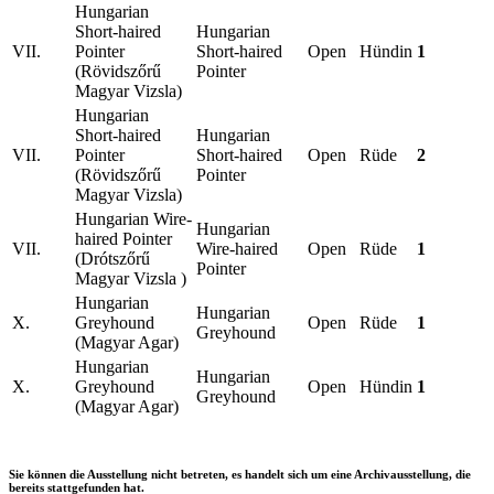
Hungarian
Short-haired
Hungarian
VII.
Pointer
Short-haired
Open
Hündin
1
(Rövidszőrű
Pointer
Magyar Vizsla)
Hungarian
Short-haired
Hungarian
VII.
Pointer
Short-haired
Open
Rüde
2
(Rövidszőrű
Pointer
Magyar Vizsla)
Hungarian Wire-
Hungarian
haired Pointer
VII.
Wire-haired
Open
Rüde
1
(Drótszőrű
Pointer
Magyar Vizsla )
Hungarian
Hungarian
X.
Greyhound
Open
Rüde
1
Greyhound
(Magyar Agar)
Hungarian
Hungarian
X.
Greyhound
Open
Hündin
1
Greyhound
(Magyar Agar)
Sie können die Ausstellung nicht betreten, es handelt sich um eine Archivausstellung, die
bereits stattgefunden hat.