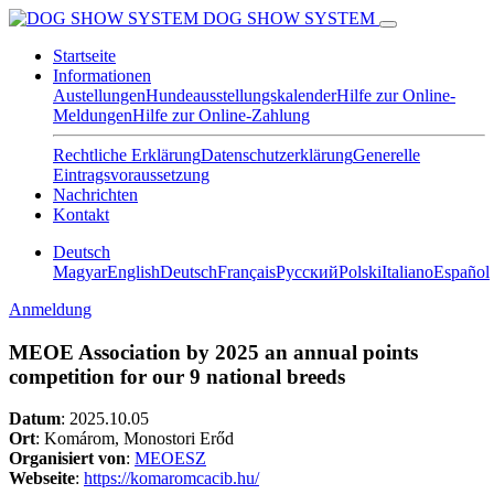
DOG SHOW SYSTEM
Startseite
Informationen
Austellungen
Hundeausstellungskalender
Hilfe zur Online-
Meldungen
Hilfe zur Online-Zahlung
Rechtliche Erklärung
Datenschutzerklärung
Generelle
Eintragsvoraussetzung
Nachrichten
Kontakt
Deutsch
Magyar
English
Deutsch
Français
Pусский
Polski
Italiano
Español
Anmeldung
MEOE Association by 2025 an annual points
competition for our 9 national breeds
Datum
:
2025.10.05
Ort
: Komárom, Monostori Erőd
Organisiert von
:
MEOESZ
Webseite
:
https://komaromcacib.hu/