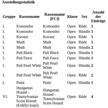
Ausstellungsstatistik
Anzahl
Rassenname
Gruppe
Rassenname
Klasse
Sex
der
[FCI]
Einträge
I.
Komondor
Komondor
Open
Rüde
1
I.
Komondor
Komondor
Open
Hündin
1
I.
Kuvasz
Kuvasz
Open
Rüde
1
I.
Mudi
Mudi
Open
Rüde
1
I.
Mudi
Mudi
Open
Hündin
2
I.
Puli Black
Puli Black
Open
Hündin
1
I.
Puli Fawn
Puli Fawn
Open
Hündin
1
Puli Pearl
I.
Puli Pearl White
Open
Hündin
2
White
Puli Pearl
I.
Puli Pearl White
Open
Rüde
2
White
I.
Pumi
Pumi
Open
Hündin
1
Hungarian
Hungarian
Hound -
Hound -
VI.
Transylvanian
Open
Rüde
4
Transylvanian
Scent Hound
Scent Hound
(Erdélyi kopó)