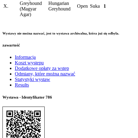
Greyhound
Hungarian
X.
Open
Suka
1
(Magyar
Greyhound
Agar)
Wystawy nie można nazwać, jest to wystawa archiwalna, która już się odbyła.
zawartość
Informacja
Koszt wystepu
Dodatkowe opłaty za wstęp
Odmiany, które można nazwać
Statystyki wystaw
Results
Wystawa - Identyfikator
786