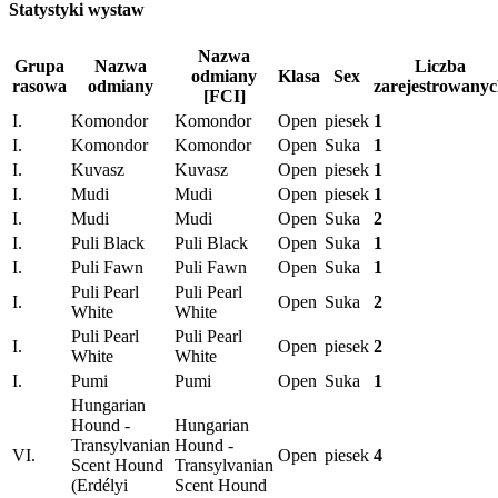
Statystyki wystaw
Nazwa
Grupa
Nazwa
Liczba
odmiany
Klasa
Sex
rasowa
odmiany
zarejestrowany
[FCI]
I.
Komondor
Komondor
Open
piesek
1
I.
Komondor
Komondor
Open
Suka
1
I.
Kuvasz
Kuvasz
Open
piesek
1
I.
Mudi
Mudi
Open
piesek
1
I.
Mudi
Mudi
Open
Suka
2
I.
Puli Black
Puli Black
Open
Suka
1
I.
Puli Fawn
Puli Fawn
Open
Suka
1
Puli Pearl
Puli Pearl
I.
Open
Suka
2
White
White
Puli Pearl
Puli Pearl
I.
Open
piesek
2
White
White
I.
Pumi
Pumi
Open
Suka
1
Hungarian
Hound -
Hungarian
Transylvanian
Hound -
VI.
Open
piesek
4
Scent Hound
Transylvanian
(Erdélyi
Scent Hound