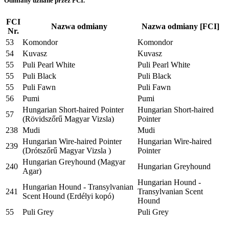
Odmiany uznane przez FCI.
FCI
Nazwa odmiany
Nazwa odmiany [FCI]
Nr.
53
Komondor
Komondor
54
Kuvasz
Kuvasz
55
Puli Pearl White
Puli Pearl White
55
Puli Black
Puli Black
55
Puli Fawn
Puli Fawn
56
Pumi
Pumi
Hungarian Short-haired Pointer
Hungarian Short-haired
57
(Rövidszőrű Magyar Vizsla)
Pointer
238
Mudi
Mudi
Hungarian Wire-haired Pointer
Hungarian Wire-haired
239
(Drótszőrű Magyar Vizsla )
Pointer
Hungarian Greyhound (Magyar
240
Hungarian Greyhound
Agar)
Hungarian Hound -
Hungarian Hound - Transylvanian
241
Transylvanian Scent
Scent Hound (Erdélyi kopó)
Hound
55
Puli Grey
Puli Grey