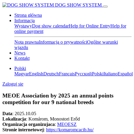
DOG SHOW SYSTEM
Strona główna
Informacja
Wystawy
Dog show calendar
Help for Online Entry
Help for
online payment
Nota prawna
Informacja o prywatności
Ogólne warunki
wjazdu
News
Kontakt
Polski
Magyar
English
Deutsch
Français
Pусский
Polski
Italiano
Español
Zaloguj sie
MEOE Association by 2025 an annual points
competition for our 9 national breeds
Data
:
2025.10.05
Lokalizacja
: Komárom, Monostori Erőd
Organizacja organizujaca
:
MEOESZ
Stronie internetowej
:
https://komaromcacib.hu/