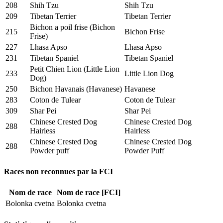
208
Shih Tzu
Shih Tzu
209
Tibetan Terrier
Tibetan Terrier
Bichon a poil frise (Bichon
215
Bichon Frise
Frise)
227
Lhasa Apso
Lhasa Apso
231
Tibetan Spaniel
Tibetan Spaniel
Petit Chien Lion (Little Lion
233
Little Lion Dog
Dog)
250
Bichon Havanais (Havanese)
Havanese
283
Coton de Tulear
Coton de Tulear
309
Shar Pei
Shar Pei
Chinese Crested Dog
Chinese Crested Dog
288
Hairless
Hairless
Chinese Crested Dog
Chinese Crested Dog
288
Powder puff
Powder Puff
Races non reconnues par la FCI
Nom de race
Nom de race [FCI]
Bolonka cvetna
Bolonka cvetna