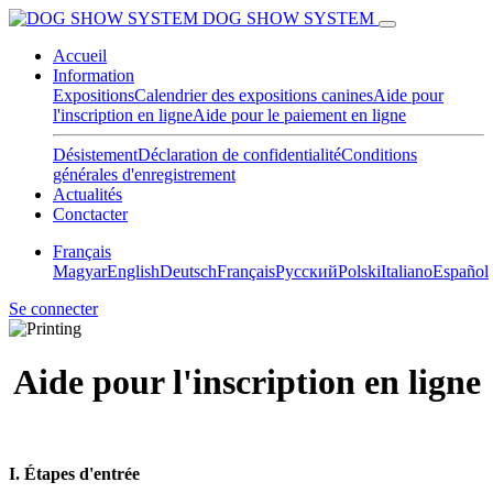
DOG SHOW SYSTEM
Accueil
Information
Expositions
Calendrier des expositions canines
Aide pour
l'inscription en ligne
Aide pour le paiement en ligne
Désistement
Déclaration de confidentialité
Conditions
générales d'enregistrement
Actualités
Conctacter
Français
Magyar
English
Deutsch
Français
Pусский
Polski
Italiano
Español
Se connecter
Aide pour l'inscription en ligne
I. Étapes d'entrée