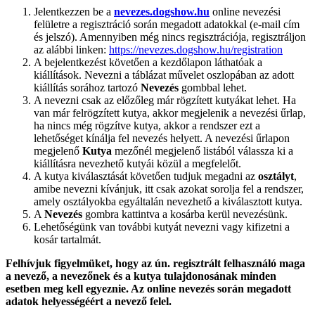
Jelentkezzen be a
nevezes.dogshow.hu
online nevezési
felületre a regisztráció során megadott adatokkal (e-mail cím
és jelszó). Amennyiben még nincs regisztrációja, regisztráljon
az alábbi linken:
https://nevezes.dogshow.hu/registration
A bejelentkezést követően a kezdőlapon láthatóak a
kiállítások. Nevezni a táblázat művelet oszlopában az adott
kiállítás sorához tartozó
Nevezés
gombbal lehet.
A nevezni csak az előzőleg már rögzített kutyákat lehet. Ha
van már felrögzített kutya, akkor megjelenik a nevezési űrlap,
ha nincs még rögzítve kutya, akkor a rendszer ezt a
lehetőséget kínálja fel nevezés helyett. A nevezési űrlapon
megjelenő
Kutya
mezőnél megjelenő listából válassza ki a
kiállításra nevezhető kutyái közül a megfelelőt.
A kutya kiválasztását követően tudjuk megadni az
osztályt
,
amibe nevezni kívánjuk, itt csak azokat sorolja fel a rendszer,
amely osztályokba egyáltalán nevezhető a kiválasztott kutya.
A
Nevezés
gombra kattintva a kosárba kerül nevezésünk.
Lehetőségünk van további kutyát nevezni vagy kifizetni a
kosár tartalmát.
Felhívjuk figyelmüket, hogy az ún. regisztrált felhasználó maga
a nevező, a nevezőnek és a kutya tulajdonosának minden
esetben meg kell egyeznie. Az online nevezés során megadott
adatok helyességéért a nevező felel.