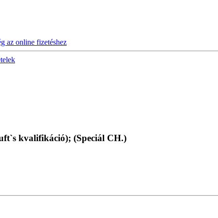
ég az online fizetéshez
ételek
t`s kvalifikáció); (Speciál CH.)