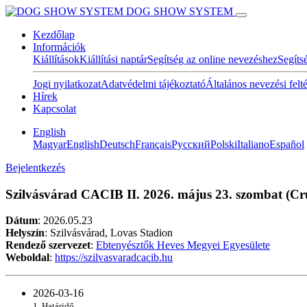
DOG SHOW SYSTEM
Kezdőlap
Információk
Kiállítások
Kiállítási naptár
Segítség az online nevezéshez
Segíts
Jogi nyilatkozat
Adatvédelmi tájékoztató
Általános nevezési felt
Hírek
Kapcsolat
English
Magyar
English
Deutsch
Français
Pусский
Polski
Italiano
Español
Bejelentkezés
Szilvásvárad CACIB II. 2026. május 23. szombat (Cruf
Dátum
:
2026.05.23
Helyszín
: Szilvásvárad, Lovas Stadion
Rendező szervezet
:
Ebtenyésztők Heves Megyei Egyesülete
Weboldal
:
https://szilvasvaradcacib.hu
2026-03-16
1. Határidő