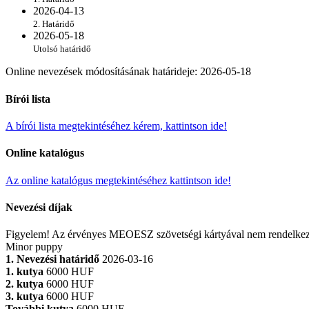
2026-04-13
2. Határidő
2026-05-18
Utolsó határidő
Online nevezések módosításának határideje
:
2026-05-18
Bírói lista
A bírói lista megtekintéséhez kérem, kattintson ide!
Online katalógus
Az online katalógus megtekintéséhez kattintson ide!
Nevezési díjak
Figyelem! Az érvényes MEOESZ szövetségi kártyával nem rendelkező ma
Minor puppy
1. Nevezési határidő
2026-03-16
1. kutya
6000 HUF
2. kutya
6000 HUF
3. kutya
6000 HUF
További kutya
6000 HUF