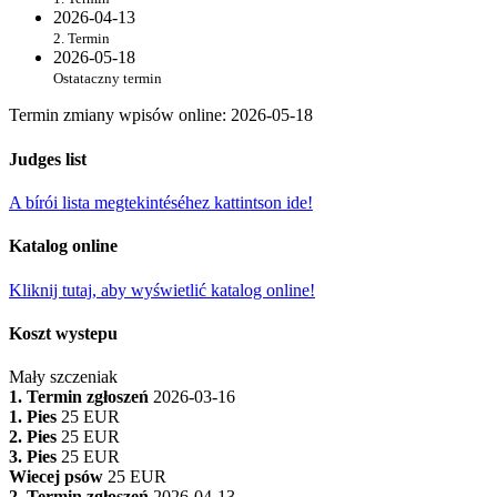
2026-04-13
2. Termin
2026-05-18
Ostataczny termin
Termin zmiany wpisów online
:
2026-05-18
Judges list
A bírói lista megtekintéséhez kattintson ide!
Katalog online
Kliknij tutaj, aby wyświetlić katalog online!
Koszt wystepu
Mały szczeniak
1. Termin zgłoszeń
2026-03-16
1. Pies
25 EUR
2. Pies
25 EUR
3. Pies
25 EUR
Wiecej psów
25 EUR
2. Termin zgłoszeń
2026-04-13