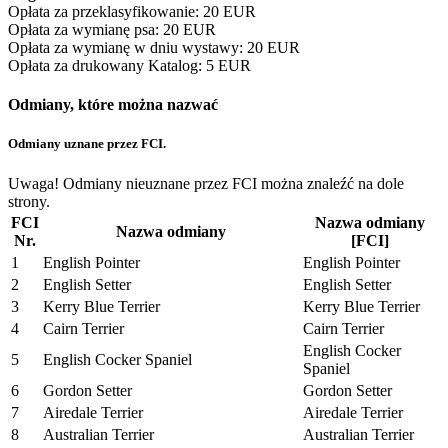
Opłata za przeklasyfikowanie
:
20 EUR
Opłata za wymianę psa
:
20 EUR
Opłata za wymianę w dniu wystawy
:
20 EUR
Opłata za drukowany Katalog
:
5 EUR
Odmiany, które można nazwać
Odmiany uznane przez FCI.
Uwaga! Odmiany nieuznane przez FCI można znaleźć na dole
strony.
FCI
Nazwa odmiany
Nazwa odmiany
Nr.
[FCI]
1
English Pointer
English Pointer
2
English Setter
English Setter
3
Kerry Blue Terrier
Kerry Blue Terrier
4
Cairn Terrier
Cairn Terrier
English Cocker
5
English Cocker Spaniel
Spaniel
6
Gordon Setter
Gordon Setter
7
Airedale Terrier
Airedale Terrier
8
Australian Terrier
Australian Terrier