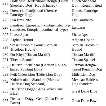
Hollandse Herdershond Rough (Dutch
Dutch Shepherd
223
Shepherd Dog - Rough haired)
Dog - Rough haired
Drentsche Patrijshond (Drentse
Drentse Partridge
224
Partridge Dog)
Dog
225
Fila Brasileiro
Fila Brasileiro
Landseer, Europäisch-kontinentaler Typ
226
Landseer
(Landseer, Europian-continental Type)
227
Lhasa Apso
Lhasa Apso
228
Afghan Hound
Afghan Hound
Srpski Trobojni Gonic (Serbian
Serbian Tricolour
229
Tricolour Hound)
Hound
230
Do-Khyi (Tibetan Mastiff)
Tibetan Mastiff
231
Tibetan Spaniel
Tibetan Spaniel
Deutsch Stichelhaar (German Rough-
German Rough-
232
haired Pointing Dog)
haired Pointing Dog
233
Petit Chien Lion (Little Lion Dog)
Little Lion Dog
Xoloitzcuintle Standard (Mexican
Mexican Hairless
234
Hairless Dog Standard)
Dog Standard
Deutsche Dogge Blue (Great Dane
235
Great Dane Blue
Blue)
Deutsche Dogge Gelb (Great Dane
235
Great Dane Fawn
Fawn)