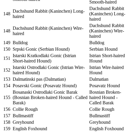
Smooth-haired
Dachshund Rabbit
Dachshund Rabbit (Kaninchen) Long-
148
(Kaninchen) Long-
haired
haired
Dachshund Rabbit
Dachshund Rabbit (Kaninchen) Wire-
148
(Kaninchen) Wire-
haired
haired
149
Bulldog
Bulldog
150
Srpski Gonic (Serbian Hound)
Serbian Hound
Istarski Kratkodlaki Gonic (Istrian
Istrian Short-haired
151
Short-haired Hound)
Hound
Istarski Ostrodlaki Gonic (Istrian Wire-
Istrian Wire-haired
152
haired Hound)
Hound
153
Dalmatinski pas (Dalmatian)
Dalmatian
154
Posavski Gonic (Posavatz Hound)
Posavatz Hound
Bosanaski Ostrodlaki Gonic Barak
Bosnian Broken-
155
(Bosnian Broken-haired Hound - Called
haired Hound -
Barak)
Called Barak
156
Collie Rough
Collie Rough
157
Bullmastiff
Bullmastiff
158
Greyhound
Greyhound
159
English Foxhound
English Foxhound