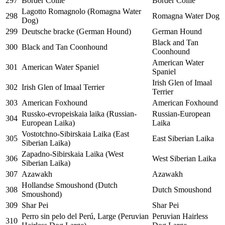
297
Border Collie
Border Collie
Lagotto Romagnolo (Romagna Water
298
Romagna Water Dog
Dog)
299
Deutsche bracke (German Hound)
German Hound
Black and Tan
300
Black and Tan Coonhound
Coonhound
American Water
301
American Water Spaniel
Spaniel
Irish Glen of Imaal
302
Irish Glen of Imaal Terrier
Terrier
303
American Foxhound
American Foxhound
Russko-evropeiskaia laika (Russian-
Russian-European
304
European Laika)
Laika
Vostotchno-Sibirskaia Laika (East
305
East Siberian Laika
Siberian Laika)
Zapadno-Sibirskaia Laika (West
306
West Siberian Laika
Siberian Laika)
307
Azawakh
Azawakh
Hollandse Smoushond (Dutch
308
Dutch Smoushond
Smoushond)
309
Shar Pei
Shar Pei
Perro sin pelo del Perú, Large (Peruvian
Peruvian Hairless
310