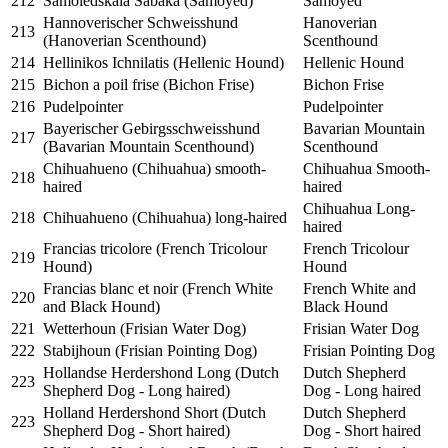
212
Samoiedskaia Sabaka (Samoyed)
Samoyed
Hannoverischer Schweisshund
Hanoverian
213
(Hanoverian Scenthound)
Scenthound
214
Hellinikos Ichnilatis (Hellenic Hound)
Hellenic Hound
215
Bichon a poil frise (Bichon Frise)
Bichon Frise
216
Pudelpointer
Pudelpointer
Bayerischer Gebirgsschweisshund
Bavarian Mountain
217
(Bavarian Mountain Scenthound)
Scenthound
Chihuahueno (Chihuahua) smooth-
Chihuahua Smooth-
218
haired
haired
Chihuahua Long-
218
Chihuahueno (Chihuahua) long-haired
haired
Francias tricolore (French Tricolour
French Tricolour
219
Hound)
Hound
Francias blanc et noir (French White
French White and
220
and Black Hound)
Black Hound
221
Wetterhoun (Frisian Water Dog)
Frisian Water Dog
222
Stabijhoun (Frisian Pointing Dog)
Frisian Pointing Dog
Hollandse Herdershond Long (Dutch
Dutch Shepherd
223
Shepherd Dog - Long haired)
Dog - Long haired
Holland Herdershond Short (Dutch
Dutch Shepherd
223
Shepherd Dog - Short haired)
Dog - Short haired