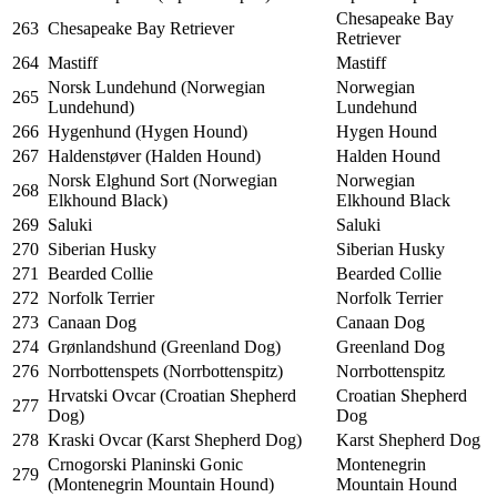
Chesapeake Bay
263
Chesapeake Bay Retriever
Retriever
264
Mastiff
Mastiff
Norsk Lundehund (Norwegian
Norwegian
265
Lundehund)
Lundehund
266
Hygenhund (Hygen Hound)
Hygen Hound
267
Haldenstøver (Halden Hound)
Halden Hound
Norsk Elghund Sort (Norwegian
Norwegian
268
Elkhound Black)
Elkhound Black
269
Saluki
Saluki
270
Siberian Husky
Siberian Husky
271
Bearded Collie
Bearded Collie
272
Norfolk Terrier
Norfolk Terrier
273
Canaan Dog
Canaan Dog
274
Grønlandshund (Greenland Dog)
Greenland Dog
276
Norrbottenspets (Norrbottenspitz)
Norrbottenspitz
Hrvatski Ovcar (Croatian Shepherd
Croatian Shepherd
277
Dog)
Dog
278
Kraski Ovcar (Karst Shepherd Dog)
Karst Shepherd Dog
Crnogorski Planinski Gonic
Montenegrin
279
(Montenegrin Mountain Hound)
Mountain Hound