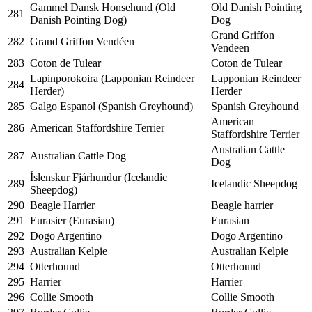
Gammel Dansk Honsehund (Old
Old Danish Pointing
281
Danish Pointing Dog)
Dog
Grand Griffon
282
Grand Griffon Vendéen
Vendeen
283
Coton de Tulear
Coton de Tulear
Lapinporokoira (Lapponian Reindeer
Lapponian Reindeer
284
Herder)
Herder
285
Galgo Espanol (Spanish Greyhound)
Spanish Greyhound
American
286
American Staffordshire Terrier
Staffordshire Terrier
Australian Cattle
287
Australian Cattle Dog
Dog
Íslenskur Fjárhundur (Icelandic
289
Icelandic Sheepdog
Sheepdog)
290
Beagle Harrier
Beagle harrier
291
Eurasier (Eurasian)
Eurasian
292
Dogo Argentino
Dogo Argentino
293
Australian Kelpie
Australian Kelpie
294
Otterhound
Otterhound
295
Harrier
Harrier
296
Collie Smooth
Collie Smooth