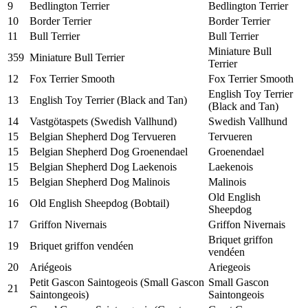
9
Bedlington Terrier
Bedlington Terrier
10
Border Terrier
Border Terrier
11
Bull Terrier
Bull Terrier
Miniature Bull
359
Miniature Bull Terrier
Terrier
12
Fox Terrier Smooth
Fox Terrier Smooth
English Toy Terrier
13
English Toy Terrier (Black and Tan)
(Black and Tan)
14
Vastgötaspets (Swedish Vallhund)
Swedish Vallhund
15
Belgian Shepherd Dog Tervueren
Tervueren
15
Belgian Shepherd Dog Groenendael
Groenendael
15
Belgian Shepherd Dog Laekenois
Laekenois
15
Belgian Shepherd Dog Malinois
Malinois
Old English
16
Old English Sheepdog (Bobtail)
Sheepdog
17
Griffon Nivernais
Griffon Nivernais
Briquet griffon
19
Briquet griffon vendéen
vendéen
20
Ariégeois
Ariegeois
Petit Gascon Saintogeois (Small Gascon
Small Gascon
21
Saintongeois)
Saintongeois