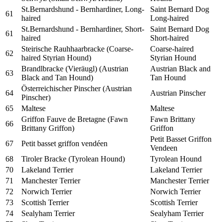
St.Bernardshund - Bernhardiner, Long-
Saint Bernard Dog
61
haired
Long-haired
St.Bernardshund - Bernhardiner, Short-
Saint Bernard Dog
61
haired
Short-haired
Steirische Rauhhaarbracke (Coarse-
Coarse-haired
62
haired Styrian Hound)
Styrian Hound
Brandlbracke (Vieräugl) (Austrian
Austrian Black and
63
Black and Tan Hound)
Tan Hound
Österreichischer Pinscher (Austrian
64
Austrian Pinscher
Pinscher)
65
Maltese
Maltese
Griffon Fauve de Bretagne (Fawn
Fawn Brittany
66
Brittany Griffon)
Griffon
Petit Basset Griffon
67
Petit basset griffon vendéen
Vendeen
68
Tiroler Bracke (Tyrolean Hound)
Tyrolean Hound
70
Lakeland Terrier
Lakeland Terrier
71
Manchester Terrier
Manchester Terrier
72
Norwich Terrier
Norwich Terrier
73
Scottish Terrier
Scottish Terrier
74
Sealyham Terrier
Sealyham Terrier