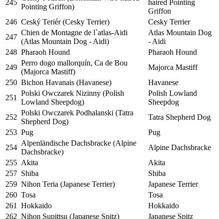
245
haired Pointing
Pointing Griffon)
Griffon
246
Ceský Teriér (Cesky Terrier)
Cesky Terrier
Chien de Montagne de l`atlas-Aidi
Atlas Mountain Dog
247
(Atlas Mountain Dog - Aidi)
- Aidi
248
Pharaoh Hound
Pharaoh Hound
Perro dogo mallorquín, Ca de Bou
249
Majorca Mastiff
(Majorca Mastiff)
250
Bichon Havanais (Havanese)
Havanese
Polski Owczarek Nizinny (Polish
Polish Lowland
251
Lowland Sheepdog)
Sheepdog
Polski Owczarek Podhalanski (Tatra
252
Tatra Shepherd Dog
Shepherd Dog)
253
Pug
Pug
Alpenländische Dachsbracke (Alpine
254
Alpine Dachsbracke
Dachsbracke)
255
Akita
Akita
257
Shiba
Shiba
259
Nihon Teria (Japanese Terrier)
Japanese Terrier
260
Tosa
Tosa
261
Hokkaido
Hokkaido
262
Nihon Supittsu (Japanese Spitz)
Japanese Spitz