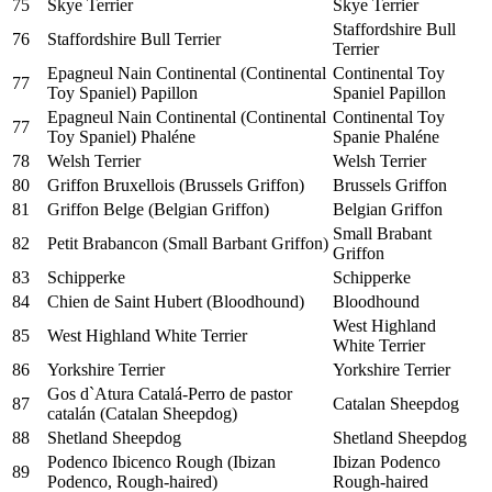
75
Skye Terrier
Skye Terrier
Staffordshire Bull
76
Staffordshire Bull Terrier
Terrier
Epagneul Nain Continental (Continental
Continental Toy
77
Toy Spaniel) Papillon
Spaniel Papillon
Epagneul Nain Continental (Continental
Continental Toy
77
Toy Spaniel) Phaléne
Spanie Phaléne
78
Welsh Terrier
Welsh Terrier
80
Griffon Bruxellois (Brussels Griffon)
Brussels Griffon
81
Griffon Belge (Belgian Griffon)
Belgian Griffon
Small Brabant
82
Petit Brabancon (Small Barbant Griffon)
Griffon
83
Schipperke
Schipperke
84
Chien de Saint Hubert (Bloodhound)
Bloodhound
West Highland
85
West Highland White Terrier
White Terrier
86
Yorkshire Terrier
Yorkshire Terrier
Gos d`Atura Catalá-Perro de pastor
87
Catalan Sheepdog
catalán (Catalan Sheepdog)
88
Shetland Sheepdog
Shetland Sheepdog
Podenco Ibicenco Rough (Ibizan
Ibizan Podenco
89
Podenco, Rough-haired)
Rough-haired