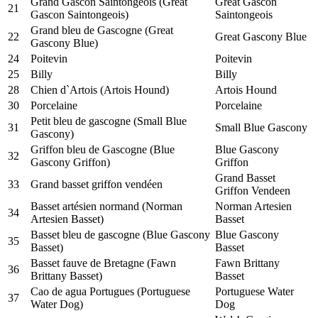
Grand Gascon Saintongeois (Great
Great Gascon
21
Gascon Saintongeois)
Saintongeois
Grand bleu de Gascogne (Great
22
Great Gascony Blue
Gascony Blue)
24
Poitevin
Poitevin
25
Billy
Billy
28
Chien d`Artois (Artois Hound)
Artois Hound
30
Porcelaine
Porcelaine
Petit bleu de gascogne (Small Blue
31
Small Blue Gascony
Gascony)
Griffon bleu de Gascogne (Blue
Blue Gascony
32
Gascony Griffon)
Griffon
Grand Basset
33
Grand basset griffon vendéen
Griffon Vendeen
Basset artésien normand (Norman
Norman Artesien
34
Artesien Basset)
Basset
Basset bleu de gascogne (Blue Gascony
Blue Gascony
35
Basset)
Basset
Basset fauve de Bretagne (Fawn
Fawn Brittany
36
Brittany Basset)
Basset
Cao de agua Portugues (Portuguese
Portuguese Water
37
Water Dog)
Dog