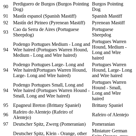
Perdiguero de Burgos (Burgos Pointing
Burgos Pointing
90
Dog)
Dog
91
Mastín espanol (Spanish Mastiff)
Spanish Mastiff
92
Mastín del Pirineo (Pyrenean Mastiff)
Pyrenean Mastiff
Cao da Serra de Aires (Portuguese
Portuguese
93
Sheepdog)
Sheepdog
Portugues Warren
Podengo Portugues Medium - Long and
Hound, Medium -
94
Wire haired (Portugues Warren Hound,
Long and Wire
Medium - Long and Wire haired)
haired
Podengo Portugues Large- Long and
Portugues Warren
94
Wire haired(Portugues Warren Hound,
Hound, Large- Long
Large- Long and Wire haired)
and Wire haired
Portugues Warren
Podengo Portugues Small, Long and
Hound - Small,
94
Wire haired (Portugues Warren Hound -
Long and Wire
Small, Long and Wire haired)
haired
95
Epagneul Breton (Brittany Spaniel)
Brittany Spaniel
Rafeiro do Alentejo (Rafeiro of
96
Rafeiro of Alentejo
Alentejo)
97
Deutscher Spitz, Zwerg (Pomeranian)
Pomeranian
Miniature German
Deutscher Spitz, Klein - Orange, other