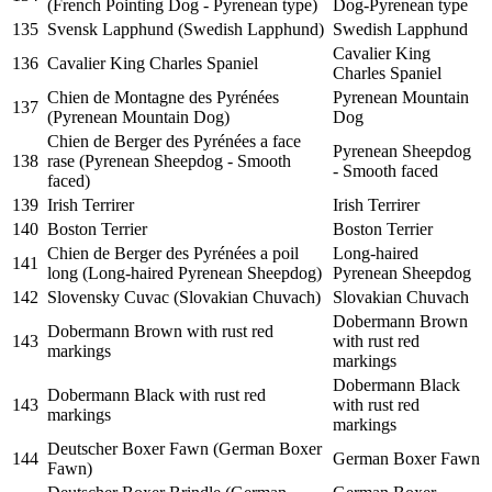
(French Pointing Dog - Pyrenean type)
Dog-Pyrenean type
135
Svensk Lapphund (Swedish Lapphund)
Swedish Lapphund
Cavalier King
136
Cavalier King Charles Spaniel
Charles Spaniel
Chien de Montagne des Pyrénées
Pyrenean Mountain
137
(Pyrenean Mountain Dog)
Dog
Chien de Berger des Pyrénées a face
Pyrenean Sheepdog
138
rase (Pyrenean Sheepdog - Smooth
- Smooth faced
faced)
139
Irish Terrirer
Irish Terrirer
140
Boston Terrier
Boston Terrier
Chien de Berger des Pyrénées a poil
Long-haired
141
long (Long-haired Pyrenean Sheepdog)
Pyrenean Sheepdog
142
Slovensky Cuvac (Slovakian Chuvach)
Slovakian Chuvach
Dobermann Brown
Dobermann Brown with rust red
143
with rust red
markings
markings
Dobermann Black
Dobermann Black with rust red
143
with rust red
markings
markings
Deutscher Boxer Fawn (German Boxer
144
German Boxer Fawn
Fawn)