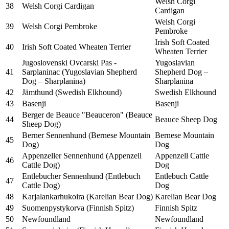
Welsh Corgi
38
Welsh Corgi Cardigan
Cardigan
Welsh Corgi
39
Welsh Corgi Pembroke
Pembroke
Irish Soft Coated
40
Irish Soft Coated Wheaten Terrier
Wheaten Terrier
Jugoslovenski Ovcarski Pas -
Yugoslavian
41
Sarplaninac (Yugoslavian Shepherd
Shepherd Dog –
Dog – Sharplanina)
Sharplanina
42
Jämthund (Swedish Elkhound)
Swedish Elkhound
43
Basenji
Basenji
Berger de Beauce "Beauceron" (Beauce
44
Beauce Sheep Dog
Sheep Dog)
Berner Sennenhund (Bernese Mountain
Bernese Mountain
45
Dog)
Dog
Appenzeller Sennenhund (Appenzell
Appenzell Cattle
46
Cattle Dog)
Dog
Entlebucher Sennenhund (Entlebuch
Entlebuch Cattle
47
Cattle Dog)
Dog
48
Karjalankarhukoira (Karelian Bear Dog)
Karelian Bear Dog
49
Suomenpystykorva (Finnish Spitz)
Finnish Spitz
50
Newfoundland
Newfoundland