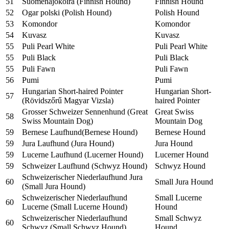
51
Suomenajokoira (Finnish Hound)
Finnish Hound
52
Ogar polski (Polish Hound)
Polish Hound
53
Komondor
Komondor
54
Kuvasz
Kuvasz
55
Puli Pearl White
Puli Pearl White
55
Puli Black
Puli Black
55
Puli Fawn
Puli Fawn
56
Pumi
Pumi
Hungarian Short-haired Pointer
Hungarian Short-
57
(Rövidszőrű Magyar Vizsla)
haired Pointer
Grosser Schweizer Sennenhund (Great
Great Swiss
58
Swiss Mountain Dog)
Mountain Dog
59
Bernese Laufhund(Bernese Hound)
Bernese Hound
59
Jura Laufhund (Jura Hound)
Jura Hound
59
Lucerne Laufhund (Lucerner Hound)
Lucerner Hound
59
Schweizer Laufhund (Schwyz Hound)
Schwyz Hound
Schweizerischer Niederlaufhund Jura
60
Small Jura Hound
(Small Jura Hound)
Schweizerischer Niederlaufhund
Small Lucerne
60
Lucerne (Small Lucerne Hound)
Hound
Schweizerischer Niederlaufhund
Small Schwyz
60
Schwyz (Small Schwyz Hound)
Hound