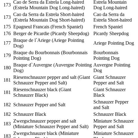
Cao de Serra da Estrela Long-haired
Estrela Mountain
173
(Estrela Mountain Dog Long-haired)
Dog Long-haired
Cao da Serra da Estrela Short-haired
Cao da Serra da
173
(Estrela Mountain Dog Short-haired)
Estrela Short-haired
175
Epagneul Francais (French Spaniel)
French Spaniel
176
Berger de Picardie (Picardy Sheepdog)
Picardy Sheepdog
Braque de l`Ariege (Ariege Pointing
177
Ariege Pointing Dog
Dog)
Braque du Bourbonnais (Bourbonnais
Bourbonnais
179
Pointing Dog)
Pointing Dog
Braque d`Auvergne (Auvergne Pointing
Auvergne Pointing
180
Dog)
Dog
Riesenschnauzer pepper and salt (Giant
Giant Schnauzer
181
Schnauzer Pepper and Salt)
Pepper and Salt
Riesenschnauzer black (Giant
Giant Schnauzer
181
Schnauzer Black)
Black
Schnauzer Pepper
182
Schnauzer Pepper and Salt
and Salt
182
Schnauzer Black
Schnauzer Black
Zwergschnauzer pepper and salt
Miniature Schnauzer
183
(Miniature Schnauzer Pepper and Salt)
Pepper and Salt
Zwergschnauzer black (Miniature
Miniature Schnauzer
183