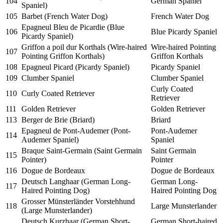
104
German Spaniel
Spaniel)
105
Barbet (French Water Dog)
French Water Dog
Epagneul Bleu de Picardie (Blue
106
Blue Picardy Spaniel
Picardy Spaniel)
Griffon a poil dur Korthals (Wire-haired
Wire-haired Pointing
107
Pointing Griffon Korthals)
Griffon Korthals
108
Epagneul Picard (Picardy Spaniel)
Picardy Spaniel
109
Clumber Spaniel
Clumber Spaniel
Curly Coated
110
Curly Coated Retriever
Retriever
111
Golden Retriever
Golden Retriever
113
Berger de Brie (Briard)
Briard
Epagneul de Pont-Audemer (Pont-
Pont-Audemer
114
Audemer Spaniel)
Spaniel
Braque Saint-Germain (Saint Germain
Saint Germain
115
Pointer)
Pointer
116
Dogue de Bordeaux
Dogue de Bordeaux
Deutsch Langhaar (German Long-
German Long-
117
Haired Pointing Dog)
Haired Pointing Dog
Grosser Münsterländer Vorstehhund
118
Large Munsterlander
(Large Munsterlander)
Deutsch Kurzhaar (German Short-
German Short-haired