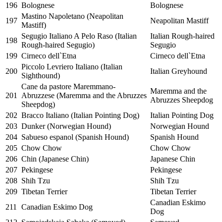
196
Bolognese
Bolognese
Mastino Napoletano (Neapolitan
197
Neapolitan Mastiff
Mastiff)
Segugio Italiano A Pelo Raso (Italian
Italian Rough-haired
198
Rough-haired Segugio)
Segugio
199
Cirneco dell`Etna
Cirneco dell`Etna
Piccolo Levriero Italiano (Italian
200
Italian Greyhound
Sighthound)
Cane da pastore Maremmano-
Maremma and the
201
Abruzzese (Maremma and the Abruzzes
Abruzzes Sheepdog
Sheepdog)
202
Bracco Italiano (Italian Pointing Dog)
Italian Pointing Dog
203
Dunker (Norwegian Hound)
Norwegian Hound
204
Sabueso espanol (Spanish Hound)
Spanish Hound
205
Chow Chow
Chow Chow
206
Chin (Japanese Chin)
Japanese Chin
207
Pekingese
Pekingese
208
Shih Tzu
Shih Tzu
209
Tibetan Terrier
Tibetan Terrier
Canadian Eskimo
211
Canadian Eskimo Dog
Dog