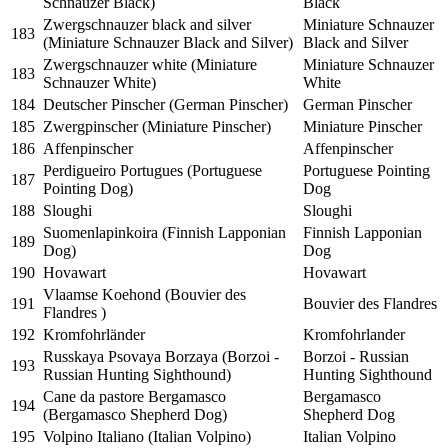
Schnauzer Black)
Black
Zwergschnauzer black and silver
Miniature Schnauzer
183
(Miniature Schnauzer Black and Silver)
Black and Silver
Zwergschnauzer white (Miniature
Miniature Schnauzer
183
Schnauzer White)
White
184
Deutscher Pinscher (German Pinscher)
German Pinscher
185
Zwergpinscher (Miniature Pinscher)
Miniature Pinscher
186
Affenpinscher
Affenpinscher
Perdigueiro Portugues (Portuguese
Portuguese Pointing
187
Pointing Dog)
Dog
188
Sloughi
Sloughi
Suomenlapinkoira (Finnish Lapponian
Finnish Lapponian
189
Dog)
Dog
190
Hovawart
Hovawart
Vlaamse Koehond (Bouvier des
191
Bouvier des Flandres
Flandres )
192
Kromfohrländer
Kromfohrlander
Russkaya Psovaya Borzaya (Borzoi -
Borzoi - Russian
193
Russian Hunting Sighthound)
Hunting Sighthound
Cane da pastore Bergamasco
Bergamasco
194
(Bergamasco Shepherd Dog)
Shepherd Dog
195
Volpino Italiano (Italian Volpino)
Italian Volpino