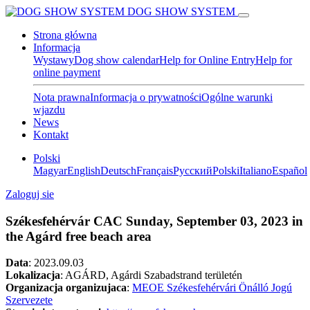
DOG SHOW SYSTEM
Strona główna
Informacja
Wystawy
Dog show calendar
Help for Online Entry
Help for
online payment
Nota prawna
Informacja o prywatności
Ogólne warunki
wjazdu
News
Kontakt
Polski
Magyar
English
Deutsch
Français
Pусский
Polski
Italiano
Español
Zaloguj sie
Székesfehérvár CAC Sunday, September 03, 2023 in
the Agárd free beach area
Data
:
2023.09.03
Lokalizacja
: AGÁRD, Agárdi Szabadstrand területén
Organizacja organizujaca
:
MEOE Székesfehérvári Önálló Jogú
Szervezete