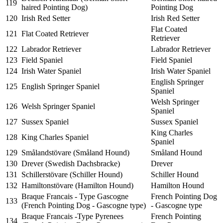
119
haired Pointing Dog)
Pointing Dog
120
Irish Red Setter
Irish Red Setter
Flat Coated
121
Flat Coated Retriever
Retriever
122
Labrador Retriever
Labrador Retriever
123
Field Spaniel
Field Spaniel
124
Irish Water Spaniel
Irish Water Spaniel
English Springer
125
English Springer Spaniel
Spaniel
Welsh Springer
126
Welsh Springer Spaniel
Spaniel
127
Sussex Spaniel
Sussex Spaniel
King Charles
128
King Charles Spaniel
Spaniel
129
Smålandstövare (Småland Hound)
Småland Hound
130
Drever (Swedish Dachsbracke)
Drever
131
Schillerstövare (Schiller Hound)
Schiller Hound
132
Hamiltonstövare (Hamilton Hound)
Hamilton Hound
Braque Francais - Type Gascogne
French Pointing Dog
133
(French Pointing Dog - Gascogne type)
- Gascogne type
Braque Francais -Type Pyrenees
French Pointing
134