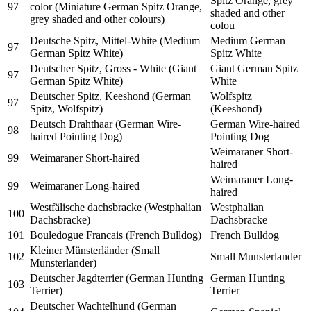
Spitz Orange, grey
97
color (Miniature German Spitz Orange,
shaded and other
grey shaded and other colours)
colou
Deutsche Spitz, Mittel-White (Medium
Medium German
97
German Spitz White)
Spitz White
Deutscher Spitz, Gross - White (Giant
Giant German Spitz
97
German Spitz White)
White
Deutscher Spitz, Keeshond (German
Wolfspitz
97
Spitz, Wolfspitz)
(Keeshond)
Deutsch Drahthaar (German Wire-
German Wire-haired
98
haired Pointing Dog)
Pointing Dog
Weimaraner Short-
99
Weimaraner Short-haired
haired
Weimaraner Long-
99
Weimaraner Long-haired
haired
Westfälische dachsbracke (Westphalian
Westphalian
100
Dachsbracke)
Dachsbracke
101
Bouledogue Francais (French Bulldog)
French Bulldog
Kleiner Münsterländer (Small
102
Small Munsterlander
Munsterlander)
Deutscher Jagdterrier (German Hunting
German Hunting
103
Terrier)
Terrier
Deutscher Wachtelhund (German