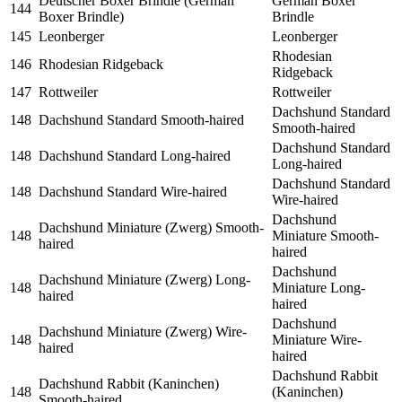
Deutscher Boxer Brindle (German
German Boxer
144
Boxer Brindle)
Brindle
145
Leonberger
Leonberger
Rhodesian
146
Rhodesian Ridgeback
Ridgeback
147
Rottweiler
Rottweiler
Dachshund Standard
148
Dachshund Standard Smooth-haired
Smooth-haired
Dachshund Standard
148
Dachshund Standard Long-haired
Long-haired
Dachshund Standard
148
Dachshund Standard Wire-haired
Wire-haired
Dachshund
Dachshund Miniature (Zwerg) Smooth-
148
Miniature Smooth-
haired
haired
Dachshund
Dachshund Miniature (Zwerg) Long-
148
Miniature Long-
haired
haired
Dachshund
Dachshund Miniature (Zwerg) Wire-
148
Miniature Wire-
haired
haired
Dachshund Rabbit
Dachshund Rabbit (Kaninchen)
148
(Kaninchen)
Smooth-haired