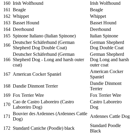
160
Irish Wolfhound
Irish Wolfhound
161
Beagle
Beagle
162
Whippet
Whippet
163
Basset Hound
Basset Hound
164
Deerhound
Deerhound
165
Spinone Italiano (Italian Spinone)
Italian Spinone
Deutscher Schäferhund (German
German Shepherd
166
Shepherd Dog Double Coat)
Dog Double Coat
Deutscher Schäferhund (German
German Shepherd
166
Shepherd Dog - Long and harsh outer
Dog Long and harsh
coat)
outer coat
American Cocker
167
American Cocker Spaniel
Spaniel
Dandie Dinmont
168
Dandie Dinmont Terrier
Terrier
169
Fox Terrier Wire
Fox Terrier Wire
Cao de Castro Laboreiro (Castro
Castro Laboreiro
170
Laboreiro Dog)
Dog
Bouvier des Ardennes (Ardennes Cattle
171
Ardennes Cattle Dog
Dog)
Standard Poodle
172
Standard Caniche (Poodle) black
Black