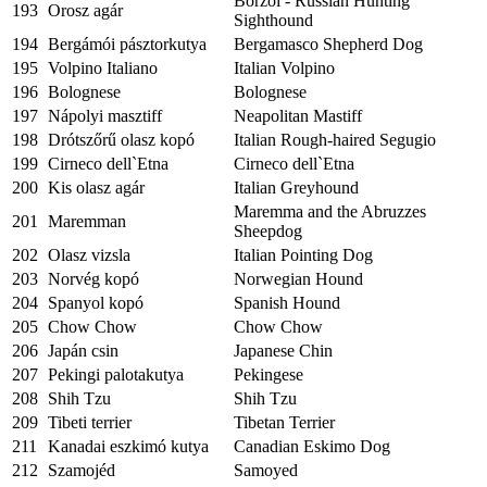
Borzoi - Russian Hunting
193
Orosz agár
Sighthound
194
Bergámói pásztorkutya
Bergamasco Shepherd Dog
195
Volpino Italiano
Italian Volpino
196
Bolognese
Bolognese
197
Nápolyi masztiff
Neapolitan Mastiff
198
Drótszőrű olasz kopó
Italian Rough-haired Segugio
199
Cirneco dell`Etna
Cirneco dell`Etna
200
Kis olasz agár
Italian Greyhound
Maremma and the Abruzzes
201
Maremman
Sheepdog
202
Olasz vizsla
Italian Pointing Dog
203
Norvég kopó
Norwegian Hound
204
Spanyol kopó
Spanish Hound
205
Chow Chow
Chow Chow
206
Japán csin
Japanese Chin
207
Pekingi palotakutya
Pekingese
208
Shih Tzu
Shih Tzu
209
Tibeti terrier
Tibetan Terrier
211
Kanadai eszkimó kutya
Canadian Eskimo Dog
212
Szamojéd
Samoyed