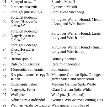
91
Spanyol masztiff
Spanish Mastiff
92
Pireneusi masztiff
Pyrenean Mastiff
93
Portugál juhászkutya
Portuguese Sheepdog
Portugal Podengo
Portugues Warren Hound, Medium
94
Közép/Hosszú és
- Long and Wire haired
Drótszőrű
Portugal Podengo
Portugues Warren Hound, Large-
94
Nagy/Hosszú és
Long and Wire haired
Drótszőrű
Portugal Podengo
Portugues Warren Hound - Small,
94
Kicsi/Hosszú és
Long and Wire haired
Drótszőrű
95
Breton spániel
Brittany Spaniel
96
Rafeiro do Alentejo
Rafeiro of Alentejo
97
Törpespitz Pomerániai
Pomeranian
Kisspitz narancs és egyéb
Miniature German Spitz Orange,
97
szinek
grey shaded and other colou
97
Középspitz Fehér
Medium German Spitz White
97
Nagyspitz Fehér
Giant German Spitz White
97
Wolfspitz
Wolfspitz (Keeshond)
98
Német vizsla drótszőrű
German Wire-haired Pointing Dog
99
Weimari vizsla rövidszőrű
Weimaraner Short-haired