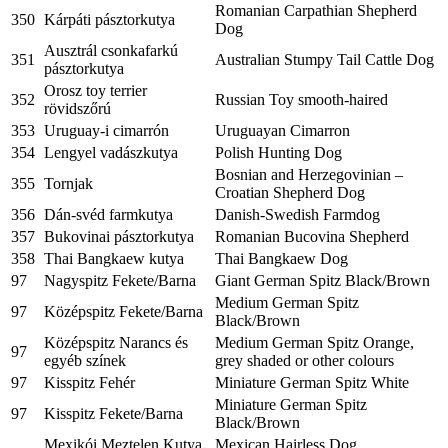
Romanian Carpathian Shepherd
350
Kárpáti pásztorkutya
Dog
Ausztrál csonkafarkú
351
Australian Stumpy Tail Cattle Dog
pásztorkutya
Orosz toy terrier
352
Russian Toy smooth-haired
rövidszőrú
353
Uruguay-i cimarrón
Uruguayan Cimarron
354
Lengyel vadászkutya
Polish Hunting Dog
Bosnian and Herzegovinian –
355
Tornjak
Croatian Shepherd Dog
356
Dán-svéd farmkutya
Danish-Swedish Farmdog
357
Bukovinai pásztorkutya
Romanian Bucovina Shepherd
358
Thai Bangkaew kutya
Thai Bangkaew Dog
97
Nagyspitz Fekete/Barna
Giant German Spitz Black/Brown
Medium German Spitz
97
Középspitz Fekete/Barna
Black/Brown
Középspitz Narancs és
Medium German Spitz Orange,
97
egyéb színek
grey shaded or other colours
97
Kisspitz Fehér
Miniature German Spitz White
Miniature German Spitz
97
Kisspitz Fekete/Barna
Black/Brown
Mexikói Meztelen Kutya
Mexican Hairless Dog