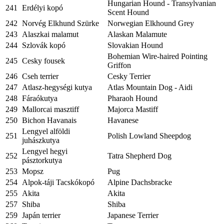
Hungarian Hound - Transylvanian
241
Erdélyi kopó
Scent Hound
242
Norvég Elkhund Szürke
Norwegian Elkhound Grey
243
Alaszkai malamut
Alaskan Malamute
244
Szlovák kopó
Slovakian Hound
Bohemian Wire-haired Pointing
245
Cesky fousek
Griffon
246
Cseh terrier
Cesky Terrier
247
Atlasz-hegységi kutya
Atlas Mountain Dog - Aidi
248
Fáraókutya
Pharaoh Hound
249
Mallorcai masztiff
Majorca Mastiff
250
Bichon Havanais
Havanese
Lengyel alföldi
251
Polish Lowland Sheepdog
juhászkutya
Lengyel hegyi
252
Tatra Shepherd Dog
pásztorkutya
253
Mopsz
Pug
254
Alpok-táji Tacskókopó
Alpine Dachsbracke
255
Akita
Akita
257
Shiba
Shiba
259
Japán terrier
Japanese Terrier