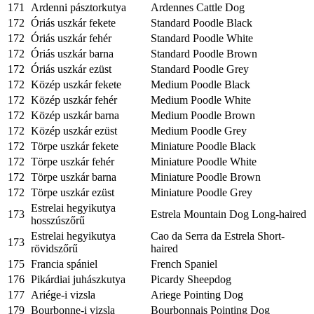
171
Ardenni pásztorkutya
Ardennes Cattle Dog
172
Óriás uszkár fekete
Standard Poodle Black
172
Óriás uszkár fehér
Standard Poodle White
172
Óriás uszkár barna
Standard Poodle Brown
172
Óriás uszkár ezüst
Standard Poodle Grey
172
Közép uszkár fekete
Medium Poodle Black
172
Közép uszkár fehér
Medium Poodle White
172
Közép uszkár barna
Medium Poodle Brown
172
Közép uszkár ezüst
Medium Poodle Grey
172
Törpe uszkár fekete
Miniature Poodle Black
172
Törpe uszkár fehér
Miniature Poodle White
172
Törpe uszkár barna
Miniature Poodle Brown
172
Törpe uszkár ezüst
Miniature Poodle Grey
Estrelai hegyikutya
173
Estrela Mountain Dog Long-haired
hosszúszőrű
Estrelai hegyikutya
Cao da Serra da Estrela Short-
173
rövidszőrű
haired
175
Francia spániel
French Spaniel
176
Pikárdiai juhászkutya
Picardy Sheepdog
177
Ariége-i vizsla
Ariege Pointing Dog
179
Bourbonne-i vizsla
Bourbonnais Pointing Dog