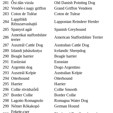
281
Ősi dán vizsla
Old Danish Pointing Dog
282
Vendée-i nagy griffon
Grand Griffon Vendeen
283
Coton de Tuléar
Coton de Tulear
Lappföldi
284
Lapponian Reindeer Herder
Rénszarvashajtó
285
Spanyol agár
Spanish Greyhound
Amerikai staffordshire
286
American Staffordshire Terrier
terrier
287
Ausztrál Cattle Dog
Australian Cattle Dog
289
Izlandi juhászkutya
Icelandic Sheepdog
290
Beagle harrier
Beagle harrier
291
Eurázsiai
Eurasian
292
Argentin dog
Dogo Argentino
293
Ausztrál Kelpie
Australian Kelpie
294
Otterhound
Otterhound
295
Harrier
Harrier
296
Collie rövidszőrű
Collie Smooth
297
Border Collie
Border Collie
298
Lagotto Romagnolo
Romagna Water Dog
299
Német Rókakopó
German Hound
Fekete-cser