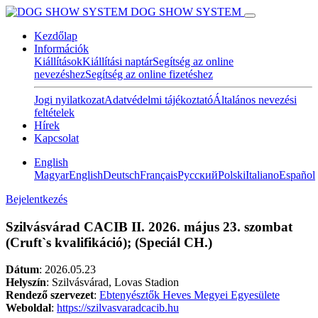
DOG SHOW SYSTEM
Kezdőlap
Információk
Kiállítások
Kiállítási naptár
Segítség az online
nevezéshez
Segítség az online fizetéshez
Jogi nyilatkozat
Adatvédelmi tájékoztató
Általános nevezési
feltételek
Hírek
Kapcsolat
English
Magyar
English
Deutsch
Français
Pусский
Polski
Italiano
Español
Bejelentkezés
Szilvásvárad CACIB II. 2026. május 23. szombat
(Cruft`s kvalifikáció); (Speciál CH.)
Dátum
:
2026.05.23
Helyszín
: Szilvásvárad, Lovas Stadion
Rendező szervezet
:
Ebtenyésztők Heves Megyei Egyesülete
Weboldal
:
https://szilvasvaradcacib.hu