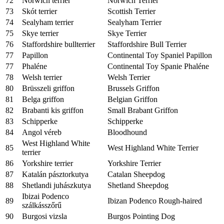
72
Norwich terrier
Norwich Terrier
73
Skót terrier
Scottish Terrier
74
Sealyham terrier
Sealyham Terrier
75
Skye terrier
Skye Terrier
76
Staffordshire bullterrier
Staffordshire Bull Terrier
77
Papillon
Continental Toy Spaniel Papillon
77
Phaléne
Continental Toy Spanie Phaléne
78
Welsh terrier
Welsh Terrier
80
Brüsszeli griffon
Brussels Griffon
81
Belga griffon
Belgian Griffon
82
Brabanti kis griffon
Small Brabant Griffon
83
Schipperke
Schipperke
84
Angol véreb
Bloodhound
West Highland White
85
West Highland White Terrier
terrier
86
Yorkshire terrier
Yorkshire Terrier
87
Katalán pásztorkutya
Catalan Sheepdog
88
Shetlandi juhászkutya
Shetland Sheepdog
Ibizai Podenco
89
Ibizan Podenco Rough-haired
szálkásszőrű
90
Burgosi vizsla
Burgos Pointing Dog