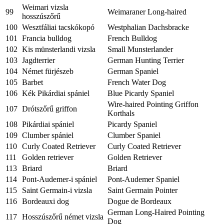
Weimari vizsla
99
Weimaraner Long-haired
hosszúszőrű
100
Wesztfáliai tacskókopó
Westphalian Dachsbracke
101
Francia bulldog
French Bulldog
102
Kis münsterlandi vizsla
Small Munsterlander
103
Jagdterrier
German Hunting Terrier
104
Német fürjészeb
German Spaniel
105
Barbet
French Water Dog
106
Kék Pikárdiai spániel
Blue Picardy Spaniel
Wire-haired Pointing Griffon
107
Drótszőrű griffon
Korthals
108
Pikárdiai spániel
Picardy Spaniel
109
Clumber spániel
Clumber Spaniel
110
Curly Coated Retriever
Curly Coated Retriever
111
Golden retriever
Golden Retriever
113
Briard
Briard
114
Pont-Audemer-i spániel
Pont-Audemer Spaniel
115
Saint Germain-i vizsla
Saint Germain Pointer
116
Bordeauxi dog
Dogue de Bordeaux
German Long-Haired Pointing
117
Hosszúszőrű német vizsla
Dog