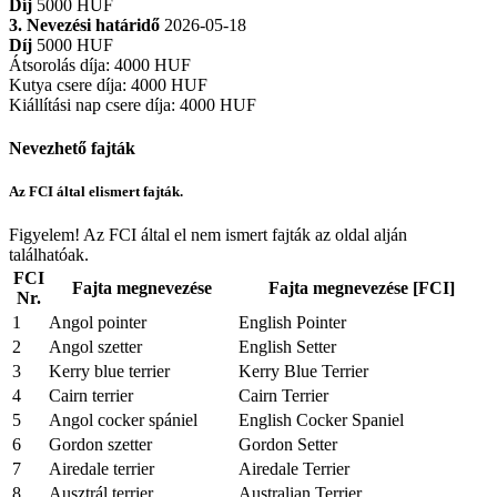
Díj
5000 HUF
3. Nevezési határidő
2026-05-18
Díj
5000 HUF
Átsorolás díja
:
4000 HUF
Kutya csere díja
:
4000 HUF
Kiállítási nap csere díja
:
4000 HUF
Nevezhető fajták
Az FCI által elismert fajták.
Figyelem! Az FCI által el nem ismert fajták az oldal alján
találhatóak.
FCI
Fajta megnevezése
Fajta megnevezése [FCI]
Nr.
1
Angol pointer
English Pointer
2
Angol szetter
English Setter
3
Kerry blue terrier
Kerry Blue Terrier
4
Cairn terrier
Cairn Terrier
5
Angol cocker spániel
English Cocker Spaniel
6
Gordon szetter
Gordon Setter
7
Airedale terrier
Airedale Terrier
8
Ausztrál terrier
Australian Terrier