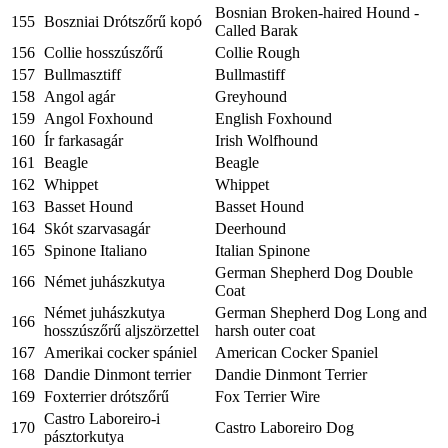
Bosnian Broken-haired Hound -
155
Boszniai Drótszőrű kopó
Called Barak
156
Collie hosszúszőrű
Collie Rough
157
Bullmasztiff
Bullmastiff
158
Angol agár
Greyhound
159
Angol Foxhound
English Foxhound
160
Ír farkasagár
Irish Wolfhound
161
Beagle
Beagle
162
Whippet
Whippet
163
Basset Hound
Basset Hound
164
Skót szarvasagár
Deerhound
165
Spinone Italiano
Italian Spinone
German Shepherd Dog Double
166
Német juhászkutya
Coat
Német juhászkutya
German Shepherd Dog Long and
166
hosszúszőrű aljszörzettel
harsh outer coat
167
Amerikai cocker spániel
American Cocker Spaniel
168
Dandie Dinmont terrier
Dandie Dinmont Terrier
169
Foxterrier drótszőrű
Fox Terrier Wire
Castro Laboreiro-i
170
Castro Laboreiro Dog
pásztorkutya