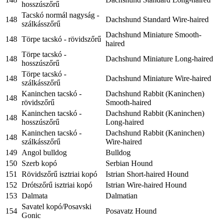
hosszúszőrű
Tacskó normál nagyság -
148
Dachshund Standard Wire-haired
szálkásszőrű
Dachshund Miniature Smooth-
148
Törpe tacskó - rövidszőrű
haired
Törpe tacskó -
148
Dachshund Miniature Long-haired
hosszúszőrű
Törpe tacskó -
148
Dachshund Miniature Wire-haired
szálkásszőrű
Kaninchen tacskó -
Dachshund Rabbit (Kaninchen)
148
rövidszőrű
Smooth-haired
Kaninchen tacskó -
Dachshund Rabbit (Kaninchen)
148
hosszúszőrű
Long-haired
Kaninchen tacskó -
Dachshund Rabbit (Kaninchen)
148
szálkásszőrű
Wire-haired
149
Angol bulldog
Bulldog
150
Szerb kopó
Serbian Hound
151
Rövidszőrű isztriai kopó
Istrian Short-haired Hound
152
Drótszőrű isztriai kopó
Istrian Wire-haired Hound
153
Dalmata
Dalmatian
Savatel kopó/Posavski
154
Posavatz Hound
Gonic