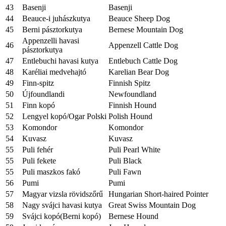
43
Basenji
Basenji
44
Beauce-i juhászkutya
Beauce Sheep Dog
45
Berni pásztorkutya
Bernese Mountain Dog
Appenzelli havasi
46
Appenzell Cattle Dog
pásztorkutya
47
Entlebuchi havasi kutya
Entlebuch Cattle Dog
48
Karéliai medvehajtó
Karelian Bear Dog
49
Finn-spitz
Finnish Spitz
50
Újfoundlandi
Newfoundland
51
Finn kopó
Finnish Hound
52
Lengyel kopó/Ogar Polski
Polish Hound
53
Komondor
Komondor
54
Kuvasz
Kuvasz
55
Puli fehér
Puli Pearl White
55
Puli fekete
Puli Black
55
Puli maszkos fakó
Puli Fawn
56
Pumi
Pumi
57
Magyar vizsla rövidszőrű
Hungarian Short-haired Pointer
58
Nagy svájci havasi kutya
Great Swiss Mountain Dog
59
Svájci kopó(Berni kopó)
Bernese Hound