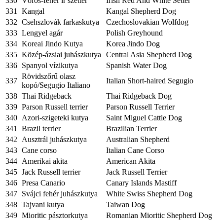
330
Vörös-fehér ír szetter
Irish Red And White Setter
331
Kangal
Kangal Shepherd Dog
332
Csehszlovák farkaskutya
Czechoslovakian Wolfdog
333
Lengyel agár
Polish Greyhound
334
Koreai Jindo Kutya
Korea Jindo Dog
335
Közép-ázsiai juhászkutya
Central Asia Shepherd Dog
336
Spanyol vízikutya
Spanish Water Dog
Rövidszőrű olasz
337
Italian Short-haired Segugio
kopó/Segugio Italiano
338
Thai Ridgeback
Thai Ridgeback Dog
339
Parson Russell terrier
Parson Russell Terrier
340
Azori-szigeteki kutya
Saint Miguel Cattle Dog
341
Brazil terrier
Brazilian Terrier
342
Ausztrál juhászkutya
Australian Shepherd
343
Cane corso
Italian Cane Corso
344
Amerikai akita
American Akita
345
Jack Russell terrier
Jack Russell Terrier
346
Presa Canario
Canary Islands Mastiff
347
Svájci fehér juhászkutya
White Swiss Shepherd Dog
348
Tajvani kutya
Taiwan Dog
349
Mioritic pásztorkutya
Romanian Mioritic Shepherd Dog