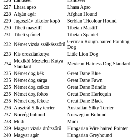
226
Landseer
Landseer
227
Lhasa apso
Lhasa Apso
228
Afgán agár
Afghan Hound
229
Jugoszláv trikolor kopó
Serbian Tricolour Hound
230
Tibeti masztiff
Tibetan Mastiff
231
Tibeti spániel
Tibetan Spaniel
German Rough-haired Pointing
232
Német vizsla szálkásszőrű
Dog
233
Kis oroszlánkutya
Little Lion Dog
Mexikói Meztelen Kutya
234
Mexican Hairless Dog Standard
Standard
235
Német dog kék
Great Dane Blue
235
Német dog sárga
Great Dane Fawn
235
Német dog csíkos
Great Dane Brindle
235
Német dog foltos
Great Dane Harlequin
235
Német dog fekete
Great Dane Black
236
Ausztrál Silky terrier
Australian Silky Terrier
237
Norvég buhund
Norwegian Buhund
238
Mudi
Mudi
239
Magyar vizsla drótszőrű
Hungarian Wire-haired Pointer
240
Magyar agár
Hungarian Greyhound