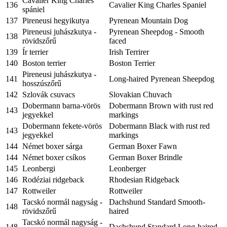
Cavalier King Charles
136
Cavalier King Charles Spaniel
spániel
137
Pireneusi hegyikutya
Pyrenean Mountain Dog
Pireneusi juhászkutya -
Pyrenean Sheepdog - Smooth
138
rövidszőrű
faced
139
Ír terrier
Irish Terrirer
140
Boston terrier
Boston Terrier
Pireneusi juhászkutya -
141
Long-haired Pyrenean Sheepdog
hosszúszőrű
142
Szlovák csuvacs
Slovakian Chuvach
Dobermann barna-vörös
Dobermann Brown with rust red
143
jegyekkel
markings
Dobermann fekete-vörös
Dobermann Black with rust red
143
jegyekkel
markings
144
Német boxer sárga
German Boxer Fawn
144
Német boxer csíkos
German Boxer Brindle
145
Leonbergi
Leonberger
146
Rodéziai ridgeback
Rhodesian Ridgeback
147
Rottweiler
Rottweiler
Tacskó normál nagyság -
Dachshund Standard Smooth-
148
rövidszőrű
haired
Tacskó normál nagyság -
148
Dachshund Standard Long-haired