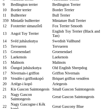
9
Bedlington terrier
Bedlington Terrier
10
Border terrier
Border Terrier
11
Bullterrier
Bull Terrier
359
Miniatűr bullterrier
Miniature Bull Terrier
12
Foxterrier simaszőrű
Fox Terrier Smooth
English Toy Terrier (Black and
13
Angol Toy Terrier
Tan)
14
Svéd juhászkutya
Swedish Vallhund
15
Tervueren
Tervueren
15
Groenendael
Groenendael
15
Laekenois
Laekenois
15
Malinois
Malinois
16
Óangol juhászkutya
Old English Sheepdog
17
Nivernais-i griffon
Griffon Nivernais
19
Vendée-i griffonkopó
Briquet griffon vendéen
20
Ariége-i kopó
Ariegeois
21
Kis Gascon Saintongeois
Small Gascon Saintongeois
Nagy Gascon
21
Great Gascon Saintongeois
Saintongeois
Nagy Gascogne-i Kék
22
Great Gascony Blue
kopó