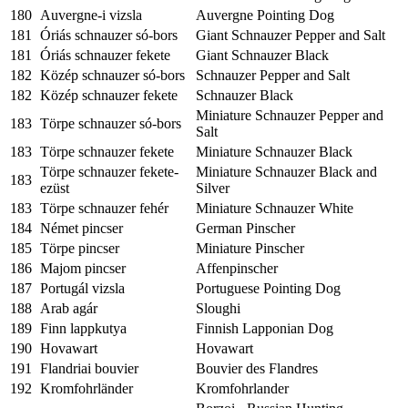
180
Auvergne-i vizsla
Auvergne Pointing Dog
181
Óriás schnauzer só-bors
Giant Schnauzer Pepper and Salt
181
Óriás schnauzer fekete
Giant Schnauzer Black
182
Közép schnauzer só-bors
Schnauzer Pepper and Salt
182
Közép schnauzer fekete
Schnauzer Black
Miniature Schnauzer Pepper and
183
Törpe schnauzer só-bors
Salt
183
Törpe schnauzer fekete
Miniature Schnauzer Black
Törpe schnauzer fekete-
Miniature Schnauzer Black and
183
ezüst
Silver
183
Törpe schnauzer fehér
Miniature Schnauzer White
184
Német pincser
German Pinscher
185
Törpe pincser
Miniature Pinscher
186
Majom pincser
Affenpinscher
187
Portugál vizsla
Portuguese Pointing Dog
188
Arab agár
Sloughi
189
Finn lappkutya
Finnish Lapponian Dog
190
Hovawart
Hovawart
191
Flandriai bouvier
Bouvier des Flandres
192
Kromfohrländer
Kromfohrlander