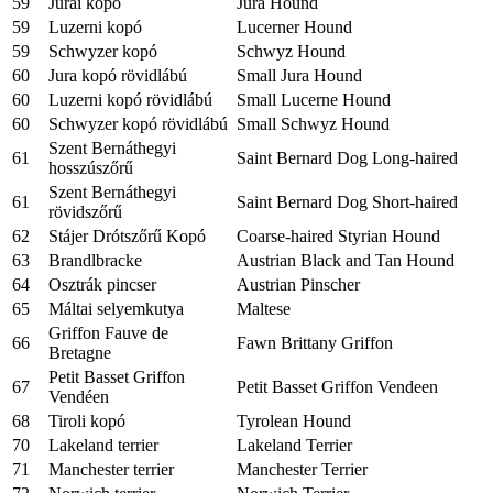
59
Jurai kopó
Jura Hound
59
Luzerni kopó
Lucerner Hound
59
Schwyzer kopó
Schwyz Hound
60
Jura kopó rövidlábú
Small Jura Hound
60
Luzerni kopó rövidlábú
Small Lucerne Hound
60
Schwyzer kopó rövidlábú
Small Schwyz Hound
Szent Bernáthegyi
61
Saint Bernard Dog Long-haired
hosszúszőrű
Szent Bernáthegyi
61
Saint Bernard Dog Short-haired
rövidszőrű
62
Stájer Drótszőrű Kopó
Coarse-haired Styrian Hound
63
Brandlbracke
Austrian Black and Tan Hound
64
Osztrák pincser
Austrian Pinscher
65
Máltai selyemkutya
Maltese
Griffon Fauve de
66
Fawn Brittany Griffon
Bretagne
Petit Basset Griffon
67
Petit Basset Griffon Vendeen
Vendéen
68
Tiroli kopó
Tyrolean Hound
70
Lakeland terrier
Lakeland Terrier
71
Manchester terrier
Manchester Terrier