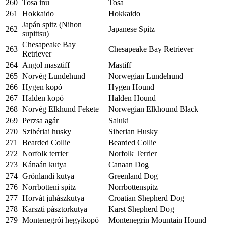
260
Tosa inu
Tosa
261
Hokkaido
Hokkaido
Japán spitz (Nihon
262
Japanese Spitz
supittsu)
Chesapeake Bay
263
Chesapeake Bay Retriever
Retriever
264
Angol masztiff
Mastiff
265
Norvég Lundehund
Norwegian Lundehund
266
Hygen kopó
Hygen Hound
267
Halden kopó
Halden Hound
268
Norvég Elkhund Fekete
Norwegian Elkhound Black
269
Perzsa agár
Saluki
270
Szibériai husky
Siberian Husky
271
Bearded Collie
Bearded Collie
272
Norfolk terrier
Norfolk Terrier
273
Kánaán kutya
Canaan Dog
274
Grönlandi kutya
Greenland Dog
276
Norrbotteni spitz
Norrbottenspitz
277
Horvát juhászkutya
Croatian Shepherd Dog
278
Karszti pásztorkutya
Karst Shepherd Dog
279
Montenegrói hegyikopó
Montenegrin Mountain Hound