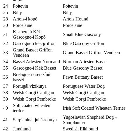
24
Poitevin
Poitevin
25
Billy
Billy
28
Artois-i kopó
Artois Hound
30
Porcelaine
Porcelaine
Kisméretű Kék
31
Small Blue Gascony
Gascogne-i Kopó
32
Gascogne-i kék griffon
Blue Gascony Griffon
Grand Basset Griffon
33
Grand Basset Griffon Vendeen
Vendéen
34
Basset Artésien Normand
Norman Artesien Basset
35
Gascogne-i Kék Basset
Blue Gascony Basset
Bretagne-i cserszínű
36
Fawn Brittany Basset
basset
37
Portugál vízikutya
Portuguese Water Dog
38
Welsh Corgi Cardigan
Welsh Corgi Cardigan
39
Welsh Corgi Pembroke
Welsh Corgi Pembroke
Soft coated wheaten
40
Irish Soft Coated Wheaten Terrier
terrier
Yugoslavian Shepherd Dog –
41
Sarplaninai juhászkutya
Sharplanina
42
Jamthund
Swedish Elkhound