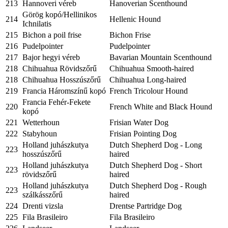
213
Hannoveri véreb
Hanoverian Scenthound
Görög kopó/Hellinikos
214
Hellenic Hound
Ichnilatis
215
Bichon a poil frise
Bichon Frise
216
Pudelpointer
Pudelpointer
217
Bajor hegyi véreb
Bavarian Mountain Scenthound
218
Chihuahua Rövidszőrű
Chihuahua Smooth-haired
218
Chihuahua Hosszúszőrű
Chihuahua Long-haired
219
Francia Háromszínű kopó
French Tricolour Hound
Francia Fehér-Fekete
220
French White and Black Hound
kopó
221
Wetterhoun
Frisian Water Dog
222
Stabyhoun
Frisian Pointing Dog
Holland juhászkutya
Dutch Shepherd Dog - Long
223
hosszúszőrű
haired
Holland juhászkutya
Dutch Shepherd Dog - Short
223
rövidszőrű
haired
Holland juhászkutya
Dutch Shepherd Dog - Rough
223
szálkásszőrű
haired
224
Drenti vizsla
Drentse Partridge Dog
225
Fila Brasileiro
Fila Brasileiro