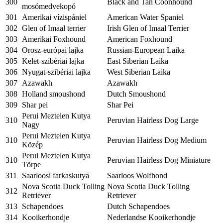
300
Black and Tan Coonhound
mosómedvekopó
301
Amerikai vízispániel
American Water Spaniel
302
Glen of Imaal terrier
Irish Glen of Imaal Terrier
303
Amerikai Foxhound
American Foxhound
304
Orosz-európai lajka
Russian-European Laika
305
Kelet-szibériai lajka
East Siberian Laika
306
Nyugat-szibériai lajka
West Siberian Laika
307
Azawakh
Azawakh
308
Holland smoushond
Dutch Smoushond
309
Shar pei
Shar Pei
Perui Meztelen Kutya
310
Peruvian Hairless Dog Large
Nagy
Perui Meztelen Kutya
310
Peruvian Hairless Dog Medium
Közép
Perui Meztelen Kutya
310
Peruvian Hairless Dog Miniature
Törpe
311
Saarloosi farkaskutya
Saarloos Wolfhond
Nova Scotia Duck Tolling
Nova Scotia Duck Tolling
312
Retriever
Retriever
313
Schapendoes
Dutch Schapendoes
314
Kooikerhondje
Nederlandse Kooikerhondje