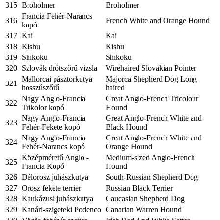
315
Broholmer
Broholmer
Francia Fehér-Narancs
316
French White and Orange Hound
kopó
317
Kai
Kai
318
Kishu
Kishu
319
Shikoku
Shikoku
320
Szlovák drótszőrű vizsla
Wirehaired Slovakian Pointer
Mallorcai pásztorkutya
Majorca Shepherd Dog Long
321
hosszúszőrű
haired
Nagy Anglo-Francia
Great Anglo-French Tricolour
322
Trikolor kopó
Hound
Nagy Anglo-Francia
Great Anglo-French White and
323
Fehér-Fekete kopó
Black Hound
Nagy Anglo-Francia
Great Anglo-French White and
324
Fehér-Narancs kopó
Orange Hound
Középméretű Anglo -
Medium-sized Anglo-French
325
Francia Kopó
Hound
326
Délorosz juhászkutya
South-Russian Shepherd Dog
327
Orosz fekete terrier
Russian Black Terrier
328
Kaukázusi juhászkutya
Caucasian Shepherd Dog
329
Kanári-szigeteki Podenco
Canarian Warren Hound