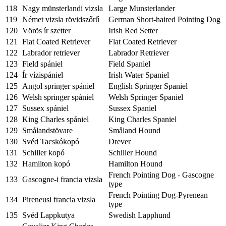
118
Nagy münsterlandi vizsla
Large Munsterlander
119
Német vizsla rövidszőrű
German Short-haired Pointing Dog
120
Vörös ír szetter
Irish Red Setter
121
Flat Coated Retriever
Flat Coated Retriever
122
Labrador retriever
Labrador Retriever
123
Field spániel
Field Spaniel
124
Ír vízispániel
Irish Water Spaniel
125
Angol springer spániel
English Springer Spaniel
126
Welsh springer spániel
Welsh Springer Spaniel
127
Sussex spániel
Sussex Spaniel
128
King Charles spániel
King Charles Spaniel
129
Smålandstövare
Småland Hound
130
Svéd Tacskókopó
Drever
131
Schiller kopó
Schiller Hound
132
Hamilton kopó
Hamilton Hound
French Pointing Dog - Gascogne
133
Gascogne-i francia vizsla
type
French Pointing Dog-Pyrenean
134
Pireneusi francia vizsla
type
135
Svéd Lappkutya
Swedish Lapphund