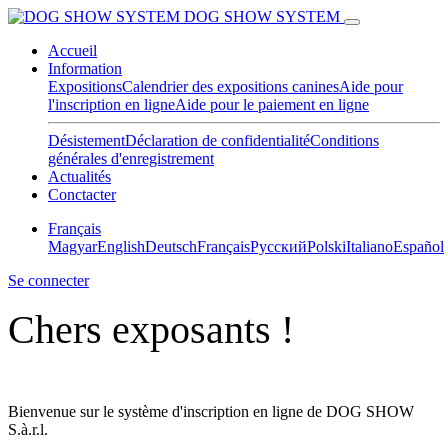
DOG SHOW SYSTEM
Accueil
Information
Expositions
Calendrier des expositions canines
Aide pour
l'inscription en ligne
Aide pour le paiement en ligne
Désistement
Déclaration de confidentialité
Conditions
générales d'enregistrement
Actualités
Conctacter
Français
Magyar
English
Deutsch
Français
Pусский
Polski
Italiano
Español
Se connecter
Chers exposants !
Bienvenue sur le système d'inscription en ligne de DOG SHOW
S.à.r.l.