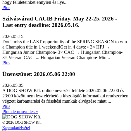
hogy felületeinket ennyien és ilye...
Plus
Szilvásvárad CACIB Friday, May 22-25, 2026 -
Last entry deadline: 2026.05.16.
2026.05.15
Don't miss the LAST opportunity of the SPRING SEASON to win
a Champion title in 1 weekend!Get in 4 days: • 3× HPJ →
Hungarian Junior Champion• 3× CAC → Hungarian Champion•
3× Veteran CAC → Hungarian Veteran Champion• Min...
Plus
Üzemszünet: 2026.05.06 22:00
2026.05.05
A DOG SHOW Kft. online nevezési felülete 2026.05.06 22:00 és
23:00 között nem lesz elérhető a kiszolgáló informatikai rendszerben
végzett karbantartási és frissítési munkák elvégzése miatt....
Plus
Plus de nouvelles »
© 2026 DOG SHOW Kft.
Kapcsolatfelvétel