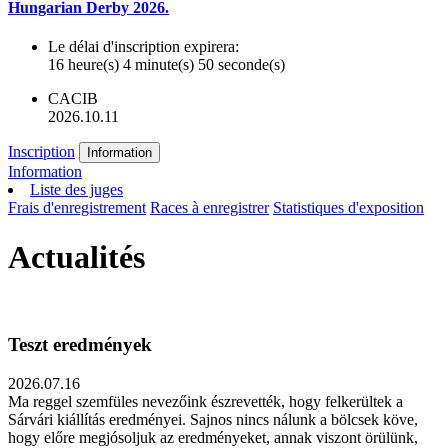
Hungarian Derby 2026.
Le délai d'inscription expirera:
16 heure(s) 4 minute(s) 50 seconde(s)
CACIB
2026.10.11
Inscription
Information
Information
Liste des juges
Frais d'enregistrement
Races à enregistrer
Statistiques d'exposition
Actualités
Teszt eredmények
2026.07.16
Ma reggel szemfüles nevezőink észrevették, hogy felkerültek a
Sárvári kiállítás eredményei. Sajnos nincs nálunk a bölcsek köve,
hogy előre megjósoljuk az eredményeket, annak viszont örülünk,